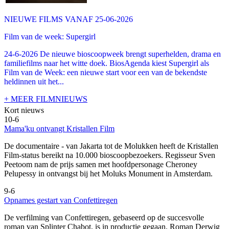
NIEUWE FILMS VANAF 25-06-2026
Film van de week: Supergirl
24-6-2026 De nieuwe bioscoopweek brengt superhelden, drama en
familiefilms naar het witte doek. BiosAgenda kiest Supergirl als
Film van de Week: een nieuwe start voor een van de bekendste
heldinnen uit het...
+ MEER FILMNIEUWS
Kort nieuws
10-6
Mama'ku ontvangt Kristallen Film
De documentaire
- van Jakarta tot de Molukken heeft de Kristallen
Film-status bereikt na 10.000 bioscoopbezoekers. Regisseur Sven
Peetoom nam de prijs samen met hoofdpersonage Cheroney
Pelupessy in ontvangst bij het Moluks Monument in Amsterdam.
9-6
Opnames gestart van Confettiregen
De verfilming van Confettiregen, gebaseerd op de succesvolle
roman van Splinter Chabot, is in productie gegaan. Roman Derwig