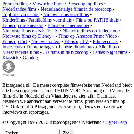
Premierefilms
•
Verwachte films
•
Bioscoop top films
•
Nederlandse films
•
Nederlandstalige films in de bioscoop
•
Topfilms voor thuis
•
Nieuwe films voor thuis
•
Kinderfilms / Familiefilms voor thuis
•
Films op PATHE thuis
•
Films op meJane.com
•
Films op Cinemember
•
Nieuwste films op NETFLIX
•
Nieuwste films op Videoland
•
Nieuwste films op Disney+
•
Films op Amazon Prime Video
•
Films op Picl
•
Nieuwe trailers
•
Films op TV
•
Filmrecensies
•
Interviews
•
Fotoreportages
•
Laatste filmnieuws
•
Alle films
•
Meest recente films
•
3D films in de bioscoop
•
Ladies Night films
•
Klassiek
•
Gaming
Biosagenda.nl - De meest complete filmwebsite van Nederland biedt
alle bioscoopagenda's, óók THUIS VOD, Streaming en TV en alle
films die in Nederland en Vlaanderen te zien zijn. Daarnaast
besteden we aandacht aan verwachte films, premieres en films op
TV. Ook schrijft Biosagenda over sterren, nieuws en maken we
interviews en reportages.
© Copyright 1995-2026 Bioscoopagenda Nederland /
HyperLeap