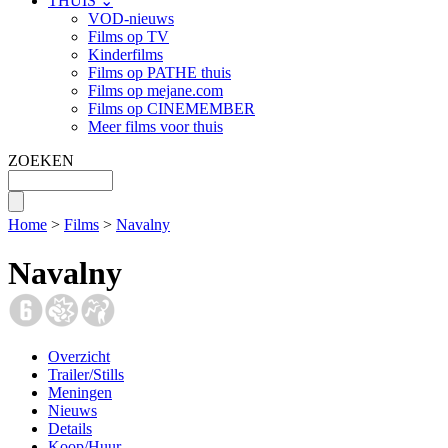
THUIS ⌄
VOD-nieuws
Films op TV
Kinderfilms
Films op PATHE thuis
Films op mejane.com
Films op CINEMEMBER
Meer films voor thuis
ZOEKEN
Home
>
Films
>
Navalny
Navalny
Overzicht
Trailer/Stills
Meningen
Nieuws
Details
Koop/Huur