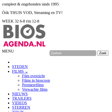
compleet & ongebonden sinds 1995
Óók THUIS VOD, Streaming en TV!
WEEK 32
6-8 t/m 12-8
MENU
STEDEN
FILMS ⌄
Film overzicht
Films in bioscoop
Premierefilms
Verwachte films
NIEUWS
TRAILERS
VIDEOS
STERREN