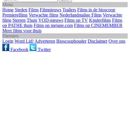
Menu
Home
Steden
Films
Filmnieuws
Trailers
Films in de bioscoop
Premierefilms
Verwachte films
Nederlandstalige Films
Verwachte
films
Sterren
Thuis
VOD-nieuws
Films op TV
Kinderfilms
Films
op PATHE thuis
Films op mejane.com
Films op CINEMEMBER
Meer films voor thuis
Diensten
Login
Word Lid!
Adverteren
Bioscoophouder
Disclaimer
Over ons
Facebook
Twitter