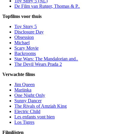
Toy Story 5 (NL)
De Film van Rutger, Thomas & P..
Topfilms voor thuis
Toy Story 5
Disclosure Day
Obsession
Michael
Scary Movie
Backrooms
Star Wars: The Mandalorian and..
The Devil Wears Prada 2
Verwachte films
Jim Queen
Mariinka
One Night Only
Sunny Dancer
The Rivals of Amziah King
Electric Child
Les enfants vont bien
Los Tigres
Filmlijsten