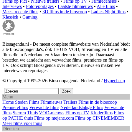
Films op Picl
•
Nieuwe trailers
•
Films op TV
•
Filmrecensies
•
Interviews
•
Fotoreportages
•
Laatste filmnieuws
•
Alle films
•
Meest recente films
•
3D films in de bioscoop
•
Ladies Night films
•
Klassiek
•
Gaming
Biosagenda.nl - De meest complete filmwebsite van Nederland biedt
alle bioscoopagenda's, óók THUIS VOD, Streaming en TV en alle
films die in Nederland en Vlaanderen te zien zijn. Daarnaast
besteden we aandacht aan verwachte films, premieres en films op
TV. Ook schrijft Biosagenda over sterren, nieuws en maken we
interviews en reportages.
© Copyright 1995-2026 Bioscoopagenda Nederland /
HyperLeap
Menu
Home
Steden
Films
Filmnieuws
Trailers
Films in de bioscoop
Premierefilms
Verwachte films
Nederlandstalige Films
Verwachte
films
Sterren
Thuis
VOD-nieuws
Films op TV
Kinderfilms
Films
op PATHE thuis
Films op mejane.com
Films op CINEMEMBER
Meer films voor thuis
Diensten