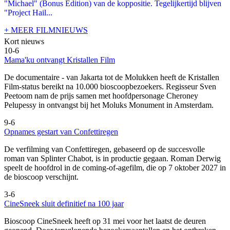
"Michael" (Bonus Edition) van de koppositie. Tegelijkertijd blijven
"Project Hail...
+ MEER FILMNIEUWS
Kort nieuws
10-6
Mama'ku ontvangt Kristallen Film
De documentaire
- van Jakarta tot de Molukken heeft de Kristallen
Film-status bereikt na 10.000 bioscoopbezoekers. Regisseur Sven
Peetoom nam de prijs samen met hoofdpersonage Cheroney
Pelupessy in ontvangst bij het Moluks Monument in Amsterdam.
9-6
Opnames gestart van Confettiregen
De verfilming van Confettiregen, gebaseerd op de succesvolle
roman van Splinter Chabot, is in productie gegaan. Roman Derwig
speelt de hoofdrol in de coming-of-agefilm, die op 7 oktober 2027 in
de bioscoop verschijnt.
3-6
CineSneek sluit definitief na 100 jaar
Bioscoop CineSneek heeft op 31 mei voor het laatst de deuren