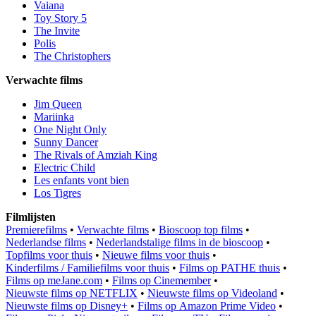
Vaiana
Toy Story 5
The Invite
Polis
The Christophers
Verwachte films
Jim Queen
Mariinka
One Night Only
Sunny Dancer
The Rivals of Amziah King
Electric Child
Les enfants vont bien
Los Tigres
Filmlijsten
Premierefilms
•
Verwachte films
•
Bioscoop top films
•
Nederlandse films
•
Nederlandstalige films in de bioscoop
•
Topfilms voor thuis
•
Nieuwe films voor thuis
•
Kinderfilms / Familiefilms voor thuis
•
Films op PATHE thuis
•
Films op meJane.com
•
Films op Cinemember
•
Nieuwste films op NETFLIX
•
Nieuwste films op Videoland
•
Nieuwste films op Disney+
•
Films op Amazon Prime Video
•