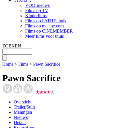
THUIS ⌄
VOD-nieuws
Films op TV
Kinderfilms
Films op PATHE thuis
Films op mejane.com
Films op CINEMEMBER
Meer films voor thuis
ZOEKEN
Home
>
Films
>
Pawn Sacrifice
Pawn Sacrifice
Overzicht
Trailer/Stills
Meningen
Nieuws
Details
Koop/Huur