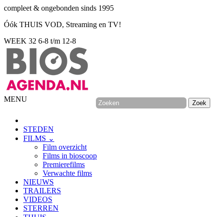
compleet & ongebonden sinds 1995
Óók THUIS VOD, Streaming en TV!
WEEK 32
6-8 t/m 12-8
MENU
STEDEN
FILMS ⌄
Film overzicht
Films in bioscoop
Premierefilms
Verwachte films
NIEUWS
TRAILERS
VIDEOS
STERREN