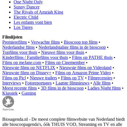
One Night Only
Sunny Dancer
The Rivals of Amziah King
Electric Child
Les enfants vont bien
Los Tigres
Filmlijsten
Premierefilms
•
Verwachte films
•
Bioscoop top films
•
Nederlandse films
•
Nederlandstalige films in de bioscoop
•
Topfilms voor thuis
•
Nieuwe films voor thuis
•
Kinderfilms / Familiefilms voor thuis
•
Films op PATHE thuis
•
Films op meJane.com
•
Films op Cinemember
•
Nieuwste films op NETFLIX
•
Nieuwste films op Videoland
•
Nieuwste films op Disney+
•
Films op Amazon Prime Video
•
Films op Picl
•
Nieuwe trailers
•
Films op TV
•
Filmrecensies
•
Interviews
•
Fotoreportages
•
Laatste filmnieuws
•
Alle films
•
Meest recente films
•
3D films in de bioscoop
•
Ladies Night films
•
Klassiek
•
Gaming
Biosagenda.nl - De meest complete filmwebsite van Nederland biedt
alle bioscoopagenda's, óók THUIS VOD, Streaming en TV en alle