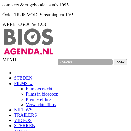
compleet & ongebonden sinds 1995
Óók THUIS VOD, Streaming en TV!
WEEK 32
6-8 t/m 12-8
MENU
STEDEN
FILMS ⌄
Film overzicht
Films in bioscoop
Premierefilms
Verwachte films
NIEUWS
TRAILERS
VIDEOS
STERREN