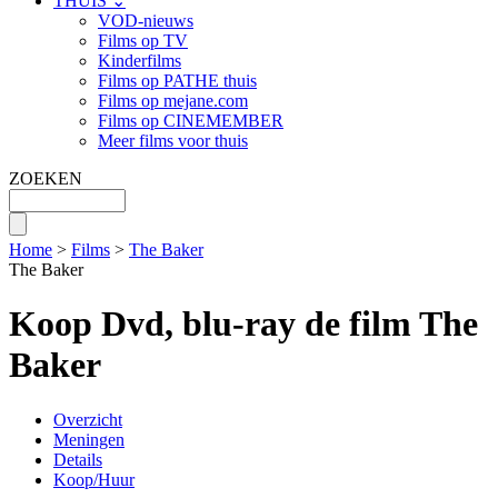
THUIS ⌄
VOD-nieuws
Films op TV
Kinderfilms
Films op PATHE thuis
Films op mejane.com
Films op CINEMEMBER
Meer films voor thuis
ZOEKEN
Home
>
Films
>
The Baker
The Baker
Koop Dvd, blu-ray de film The
Baker
Overzicht
Meningen
Details
Koop/Huur