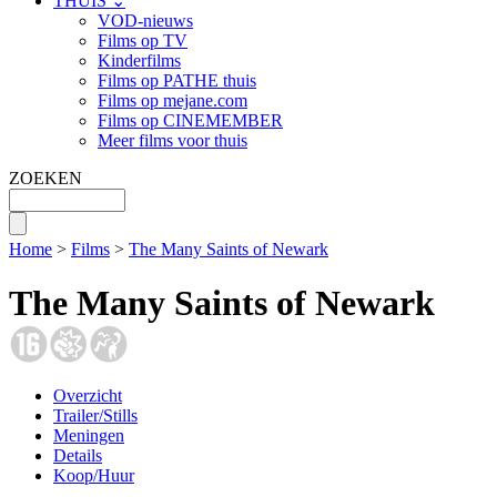
THUIS ⌄
VOD-nieuws
Films op TV
Kinderfilms
Films op PATHE thuis
Films op mejane.com
Films op CINEMEMBER
Meer films voor thuis
ZOEKEN
Home
>
Films
>
The Many Saints of Newark
The Many Saints of Newark
Overzicht
Trailer/Stills
Meningen
Details
Koop/Huur