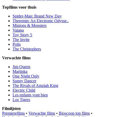
Topfilms voor thuis
Spider-Man: Brand New Day
Theremin: An Electronic Odysse..
Minions & Monsters
Vaiana
Toy Story 5
The Invite
Polis
The Christophers
Verwachte films
Jim Queen
Mariinka
One Night Only
Sunny Dancer
The Rivals of Amziah King
Electric Child
Les enfants vont bien
Los Tigres
Filmlijsten
Premierefilms
•
Verwachte films
•
Bioscoop top films
•