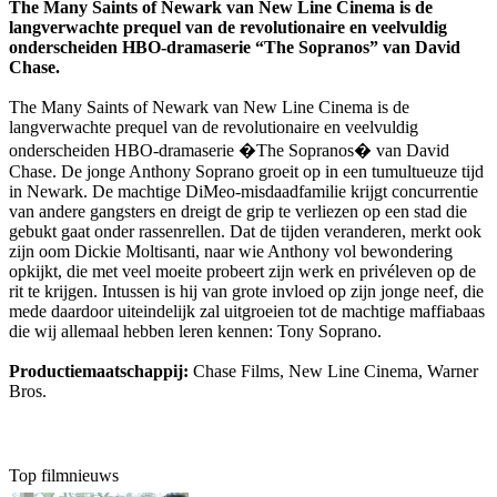
The Many Saints of Newark van New Line Cinema is de
langverwachte prequel van de revolutionaire en veelvuldig
onderscheiden HBO-dramaserie “The Sopranos” van David
Chase.
The Many Saints of Newark van New Line Cinema is de
langverwachte prequel van de revolutionaire en veelvuldig
onderscheiden HBO-dramaserie �The Sopranos� van David
Chase. De jonge Anthony Soprano groeit op in een tumultueuze tijd
in Newark. De machtige DiMeo-misdaadfamilie krijgt concurrentie
van andere gangsters en dreigt de grip te verliezen op een stad die
gebukt gaat onder rassenrellen. Dat de tijden veranderen, merkt ook
zijn oom Dickie Moltisanti, naar wie Anthony vol bewondering
opkijkt, die met veel moeite probeert zijn werk en privéleven op de
rit te krijgen. Intussen is hij van grote invloed op zijn jonge neef, die
mede daardoor uiteindelijk zal uitgroeien tot de machtige maffiabaas
die wij allemaal hebben leren kennen: Tony Soprano.
Productiemaatschappij:
Chase Films, New Line Cinema, Warner
Bros.
Top filmnieuws