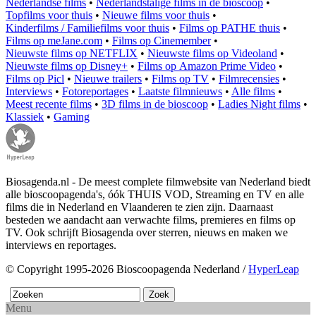
Nederlandse films
•
Nederlandstalige films in de bioscoop
•
Topfilms voor thuis
•
Nieuwe films voor thuis
•
Kinderfilms / Familiefilms voor thuis
•
Films op PATHE thuis
•
Films op meJane.com
•
Films op Cinemember
•
Nieuwste films op NETFLIX
•
Nieuwste films op Videoland
•
Nieuwste films op Disney+
•
Films op Amazon Prime Video
•
Films op Picl
•
Nieuwe trailers
•
Films op TV
•
Filmrecensies
•
Interviews
•
Fotoreportages
•
Laatste filmnieuws
•
Alle films
•
Meest recente films
•
3D films in de bioscoop
•
Ladies Night films
•
Klassiek
•
Gaming
Biosagenda.nl - De meest complete filmwebsite van Nederland biedt
alle bioscoopagenda's, óók THUIS VOD, Streaming en TV en alle
films die in Nederland en Vlaanderen te zien zijn. Daarnaast
besteden we aandacht aan verwachte films, premieres en films op
TV. Ook schrijft Biosagenda over sterren, nieuws en maken we
interviews en reportages.
© Copyright 1995-2026 Bioscoopagenda Nederland /
HyperLeap
Menu