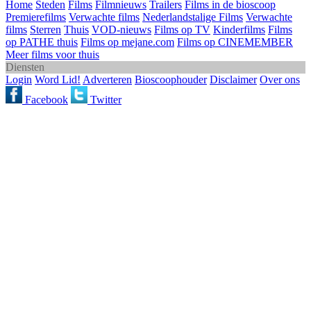
Home
Steden
Films
Filmnieuws
Trailers
Films in de bioscoop
Premierefilms
Verwachte films
Nederlandstalige Films
Verwachte
films
Sterren
Thuis
VOD-nieuws
Films op TV
Kinderfilms
Films
op PATHE thuis
Films op mejane.com
Films op CINEMEMBER
Meer films voor thuis
Diensten
Login
Word Lid!
Adverteren
Bioscoophouder
Disclaimer
Over ons
Facebook
Twitter