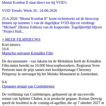
Mortal Kombat II slaat direct toe bij VOD's
VOD Trends: Week 26 : 24-06-2026
25-6-2026 "Mortal Kombat II" komt rechtstreeks uit de bioscoop
binnen op nummer 1 van de dagelijkse VOD-lijst en verdringt
"Michael" (Bonus Edition) van de koppositie. Tegelijkertijd blijven
"Project Hail...
+ MEER FILMNIEUWS
Kort nieuws
10-6
Mama'ku ontvangt Kristallen Film
De documentaire
- van Jakarta tot de Molukken heeft de Kristallen
Film-status bereikt na 10.000 bioscoopbezoekers. Regisseur Sven
Peetoom nam de prijs samen met hoofdpersonage Cheroney
Pelupessy in ontvangst bij het Moluks Monument in Amsterdam.
9-6
Opnames gestart van Confettiregen
De verfilming van Confettiregen, gebaseerd op de succesvolle
roman van Splinter Chabot, is in productie gegaan. Roman Derwig
speelt de hoofdrol in de coming-of-agefilm, die op 7 oktober 2027 in