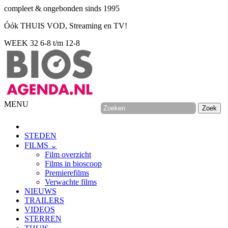
compleet & ongebonden sinds 1995
Óók THUIS VOD, Streaming en TV!
WEEK 32
6-8 t/m 12-8
MENU
STEDEN
FILMS ⌄
Film overzicht
Films in bioscoop
Premierefilms
Verwachte films
NIEUWS
TRAILERS
VIDEOS
STERREN