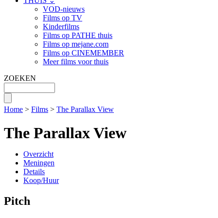
THUIS ⌄
VOD-nieuws
Films op TV
Kinderfilms
Films op PATHE thuis
Films op mejane.com
Films op CINEMEMBER
Meer films voor thuis
ZOEKEN
Home
>
Films
>
The Parallax View
The Parallax View
Overzicht
Meningen
Details
Koop/Huur
Pitch