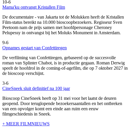
10-6
Mama'ku ontvangt Kristallen Film
De documentaire
- van Jakarta tot de Molukken heeft de Kristallen
Film-status bereikt na 10.000 bioscoopbezoekers. Regisseur Sven
Peetoom nam de prijs samen met hoofdpersonage Cheroney
Pelupessy in ontvangst bij het Moluks Monument in Amsterdam.
9-6
Opnames gestart van Confettiregen
De verfilming van Confettiregen, gebaseerd op de succesvolle
roman van Splinter Chabot, is in productie gegaan. Roman Derwig
speelt de hoofdrol in de coming-of-agefilm, die op 7 oktober 2027 in
de bioscoop verschijnt.
3-6
CineSneek sluit definitief na 100 jaar
Bioscoop CineSneek heeft op 31 mei voor het laatst de deuren
geopend. Door teruglopende bezoekersaantallen en het ontbreken
van een opvolger komt een einde aan ruim een eeuw
filmgeschiedenis in Sneek.
+ MEER FILMNIEUWS