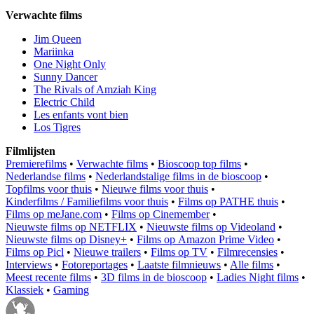
Verwachte films
Jim Queen
Mariinka
One Night Only
Sunny Dancer
The Rivals of Amziah King
Electric Child
Les enfants vont bien
Los Tigres
Filmlijsten
Premierefilms
•
Verwachte films
•
Bioscoop top films
•
Nederlandse films
•
Nederlandstalige films in de bioscoop
•
Topfilms voor thuis
•
Nieuwe films voor thuis
•
Kinderfilms / Familiefilms voor thuis
•
Films op PATHE thuis
•
Films op meJane.com
•
Films op Cinemember
•
Nieuwste films op NETFLIX
•
Nieuwste films op Videoland
•
Nieuwste films op Disney+
•
Films op Amazon Prime Video
•
Films op Picl
•
Nieuwe trailers
•
Films op TV
•
Filmrecensies
•
Interviews
•
Fotoreportages
•
Laatste filmnieuws
•
Alle films
•
Meest recente films
•
3D films in de bioscoop
•
Ladies Night films
•
Klassiek
•
Gaming