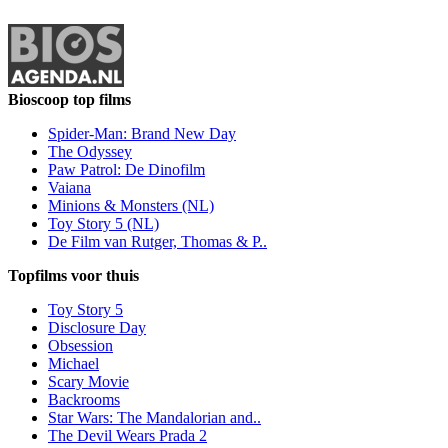
Bioscoop top films
Spider-Man: Brand New Day
The Odyssey
Paw Patrol: De Dinofilm
Vaiana
Minions & Monsters (NL)
Toy Story 5 (NL)
De Film van Rutger, Thomas & P..
Topfilms voor thuis
Toy Story 5
Disclosure Day
Obsession
Michael
Scary Movie
Backrooms
Star Wars: The Mandalorian and..
The Devil Wears Prada 2