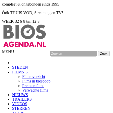
compleet & ongebonden sinds 1995
Óók THUIS VOD, Streaming en TV!
WEEK 32
6-8 t/m 12-8
MENU
STEDEN
FILMS ⌄
Film overzicht
Films in bioscoop
Premierefilms
Verwachte films
NIEUWS
TRAILERS
VIDEOS
STERREN