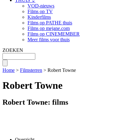
THUIS ⌄
VOD-nieuws
Films op TV
Kinderfilms
Films op PATHE thuis
Films op mejane.com
Films op CINEMEMBER
Meer films voor thuis
ZOEKEN
Home
>
Filmsterren
> Robert Towne
Robert Towne
Robert Towne: films
Overzicht