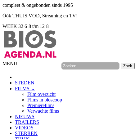
compleet & ongebonden sinds 1995
Óók THUIS VOD, Streaming en TV!
WEEK 32
6-8 t/m 12-8
MENU
STEDEN
FILMS ⌄
Film overzicht
Films in bioscoop
Premierefilms
Verwachte films
NIEUWS
TRAILERS
VIDEOS
STERREN