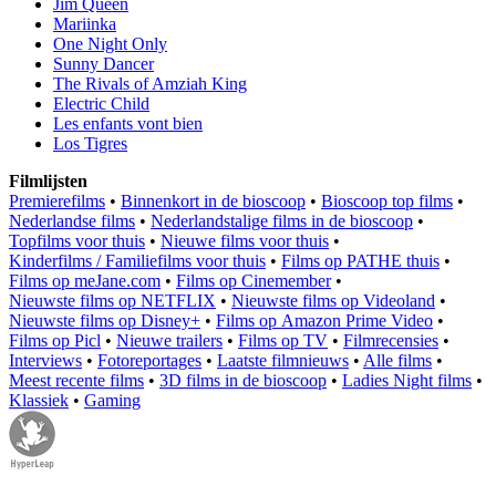
Jim Queen
Mariinka
One Night Only
Sunny Dancer
The Rivals of Amziah King
Electric Child
Les enfants vont bien
Los Tigres
Filmlijsten
Premierefilms
•
Binnenkort in de bioscoop
•
Bioscoop top films
•
Nederlandse films
•
Nederlandstalige films in de bioscoop
•
Topfilms voor thuis
•
Nieuwe films voor thuis
•
Kinderfilms / Familiefilms voor thuis
•
Films op PATHE thuis
•
Films op meJane.com
•
Films op Cinemember
•
Nieuwste films op NETFLIX
•
Nieuwste films op Videoland
•
Nieuwste films op Disney+
•
Films op Amazon Prime Video
•
Films op Picl
•
Nieuwe trailers
•
Films op TV
•
Filmrecensies
•
Interviews
•
Fotoreportages
•
Laatste filmnieuws
•
Alle films
•
Meest recente films
•
3D films in de bioscoop
•
Ladies Night films
•
Klassiek
•
Gaming