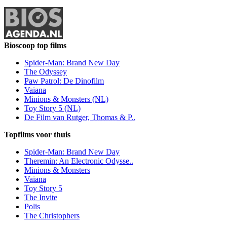
Bioscoop top films
Spider-Man: Brand New Day
The Odyssey
Paw Patrol: De Dinofilm
Vaiana
Minions & Monsters (NL)
Toy Story 5 (NL)
De Film van Rutger, Thomas & P..
Topfilms voor thuis
Spider-Man: Brand New Day
Theremin: An Electronic Odysse..
Minions & Monsters
Vaiana
Toy Story 5
The Invite
Polis
The Christophers