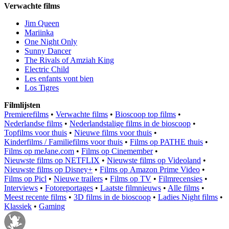
Verwachte films
Jim Queen
Mariinka
One Night Only
Sunny Dancer
The Rivals of Amziah King
Electric Child
Les enfants vont bien
Los Tigres
Filmlijsten
Premierefilms
•
Verwachte films
•
Bioscoop top films
•
Nederlandse films
•
Nederlandstalige films in de bioscoop
•
Topfilms voor thuis
•
Nieuwe films voor thuis
•
Kinderfilms / Familiefilms voor thuis
•
Films op PATHE thuis
•
Films op meJane.com
•
Films op Cinemember
•
Nieuwste films op NETFLIX
•
Nieuwste films op Videoland
•
Nieuwste films op Disney+
•
Films op Amazon Prime Video
•
Films op Picl
•
Nieuwe trailers
•
Films op TV
•
Filmrecensies
•
Interviews
•
Fotoreportages
•
Laatste filmnieuws
•
Alle films
•
Meest recente films
•
3D films in de bioscoop
•
Ladies Night films
•
Klassiek
•
Gaming