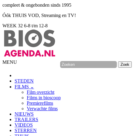
compleet & ongebonden sinds 1995
Óók THUIS VOD, Streaming en TV!
WEEK 32
6-8 t/m 12-8
MENU
STEDEN
FILMS ⌄
Film overzicht
Films in bioscoop
Premierefilms
Verwachte films
NIEUWS
TRAILERS
VIDEOS
STERREN