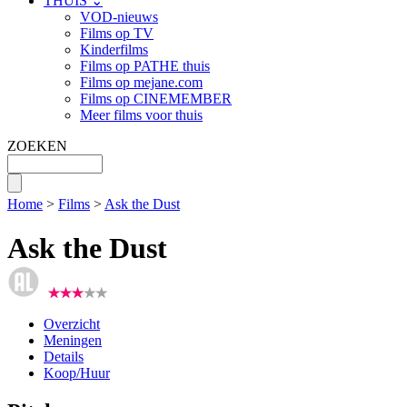
THUIS ⌄
VOD-nieuws
Films op TV
Kinderfilms
Films op PATHE thuis
Films op mejane.com
Films op CINEMEMBER
Meer films voor thuis
ZOEKEN
Home
>
Films
>
Ask the Dust
Ask the Dust
Overzicht
Meningen
Details
Koop/Huur