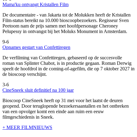
Mama'ku ontvangt Kristallen Film
De documentaire
- van Jakarta tot de Molukken heeft de Kristallen
Film-status bereikt na 10.000 bioscoopbezoekers. Regisseur Sven
Peetoom nam de prijs samen met hoofdpersonage Cheroney
Pelupessy in ontvangst bij het Moluks Monument in Amsterdam.
9-6
Opnames gestart van Confettiregen
De verfilming van Confettiregen, gebaseerd op de succesvolle
roman van Splinter Chabot, is in productie gegaan. Roman Derwig
speelt de hoofdrol in de coming-of-agefilm, die op 7 oktober 2027 in
de bioscoop verschijnt.
3-6
CineSneek sluit definitief na 100 jaar
Bioscoop CineSneek heeft op 31 mei voor het laatst de deuren
geopend. Door teruglopende bezoekersaantallen en het ontbreken
van een opvolger komt een einde aan ruim een eeuw
filmgeschiedenis in Sneek.
+ MEER FILMNIEUWS