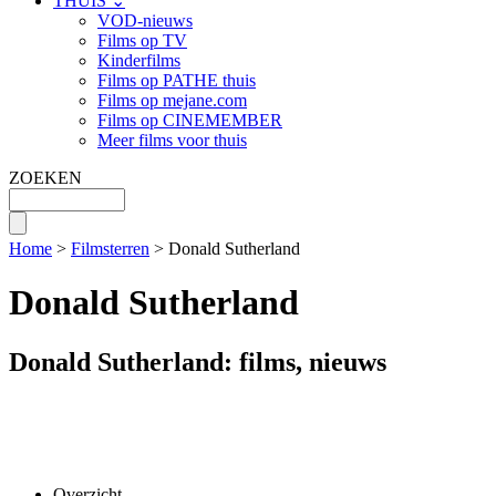
THUIS ⌄
VOD-nieuws
Films op TV
Kinderfilms
Films op PATHE thuis
Films op mejane.com
Films op CINEMEMBER
Meer films voor thuis
ZOEKEN
Home
>
Filmsterren
> Donald Sutherland
Donald Sutherland
Donald Sutherland: films, nieuws
Overzicht