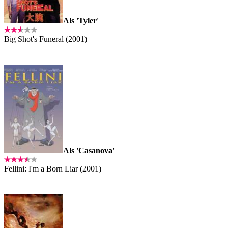
Als 'Tyler'
Big Shot's Funeral (2001)
Als 'Casanova'
Fellini: I'm a Born Liar (2001)