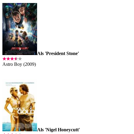
Als 'President Stone'
Astro Boy (2009)
Als 'Nigel Honeycutt'