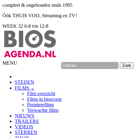
compleet & ongebonden sinds 1995
Óók THUIS VOD, Streaming en TV!
WEEK 32
6-8 t/m 12-8
MENU
STEDEN
FILMS ⌄
Film overzicht
Films in bioscoop
Premierefilms
Verwachte films
NIEUWS
TRAILERS
VIDEOS
STERREN