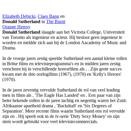
Elizabeth Debicki
,
Claes Bang
en
Donald Sutherland
in
The Burnt
Orange Heresy
Donald Sutherland
slaagde aan het Victoria College, Universiteit
van Toronto als ingenieur en acteur. Hij besloot geen ingenieur te
worden en meldde zich aan bij de London Aacademy of Music and
Drama.
In de vroege jaren zestig speelde Sutherland een aantal kleine rollen
in Britse films en televisieprogramma's en in midden jaren zestig
verscheen hij in verschillende horrorfilms als
,
. Zijn grote succes
kwam met de drie oorlogfilms
(1967),
(1970) en 'Kelly's Heroes'
(1970).
In de jaren zeventig vervulde Sutherland de rol van veel leading
men in films als
, 'The Eagle Has Landed' en
. Een paar van zijn
beter bekende rollen in de jaren tachtig en negentig waren het Zuid-
Afrikaanse apartheid drama
, 'Backdraft' en 'Six Degrees of
Separation'. Meer recente films waarin Sutherland een rol vervulde
zijn
en
. Hij speelt ook in de tv-serie 'Dirty Sexy Money' en zijn
stem wordt gebruikt voor veel televisiecommercials.