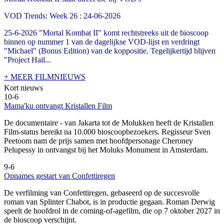
VOD Trends: Week 26 : 24-06-2026
25-6-2026 "Mortal Kombat II" komt rechtstreeks uit de bioscoop
binnen op nummer 1 van de dagelijkse VOD-lijst en verdringt
"Michael" (Bonus Edition) van de koppositie. Tegelijkertijd blijven
"Project Hail...
+ MEER FILMNIEUWS
Kort nieuws
10-6
Mama'ku ontvangt Kristallen Film
De documentaire
- van Jakarta tot de Molukken heeft de Kristallen
Film-status bereikt na 10.000 bioscoopbezoekers. Regisseur Sven
Peetoom nam de prijs samen met hoofdpersonage Cheroney
Pelupessy in ontvangst bij het Moluks Monument in Amsterdam.
9-6
Opnames gestart van Confettiregen
De verfilming van Confettiregen, gebaseerd op de succesvolle
roman van Splinter Chabot, is in productie gegaan. Roman Derwig
speelt de hoofdrol in de coming-of-agefilm, die op 7 oktober 2027 in
de bioscoop verschijnt.