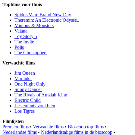
Topfilms voor thuis
Spider-Man: Brand New Day
Theremin: An Electronic Odysse..
Minions & Monsters
Vaiana
Toy Story 5
The Invite
Polis
The Christophers
Verwachte films
Jim Queen
Mariinka
One Night Only
Sunny Dancer
The Rivals of Amziah King
Electric Child
Les enfants vont bien
Los Tigres
Filmlijsten
Premierefilms
•
Verwachte films
•
Bioscoop top films
•
Nederlandse films
•
Nederlandstalige films in de bioscoop
•