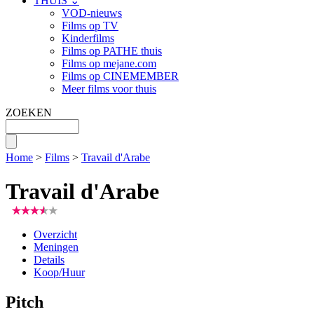
THUIS ⌄
VOD-nieuws
Films op TV
Kinderfilms
Films op PATHE thuis
Films op mejane.com
Films op CINEMEMBER
Meer films voor thuis
ZOEKEN
Home
>
Films
>
Travail d'Arabe
Travail d'Arabe
Overzicht
Meningen
Details
Koop/Huur
Pitch