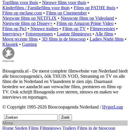
Topfilms voor thuis
•
Nieuwe films voor thuis
•
Kinderfilms / Familiefilms voor thuis
•
Films op PATHE thuis
•
Films op meJane.com
•
Films op Cinemember
•
Nieuwste films op NETFLIX
•
Nieuwste films op Videoland
•
Nieuwste films op Disney+
•
Films op Amazon Prime Video
•
Films op Picl
•
Nieuwe trailers
•
Films op TV
•
Filmrecensies
•
Interviews
•
Fotoreportages
•
Laatste filmnieuws
•
Alle films
•
Meest recente films
•
3D films in de bioscoop
•
Ladies Night films
•
Klassiek
•
Gaming
Biosagenda.nl - De meest complete filmwebsite van Nederland biedt
alle bioscoopagenda's, óók THUIS VOD, Streaming en TV en alle
films die in Nederland en Vlaanderen te zien zijn. Daarnaast
besteden we aandacht aan verwachte films, premieres en films op
TV. Ook schrijft Biosagenda over sterren, nieuws en maken we
interviews en reportages.
© Copyright 1995-2026 Bioscoopagenda Nederland /
HyperLeap
Menu
Home
Steden
Films
Filmnieuws
Trailers
Films in de bioscoop