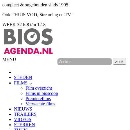
compleet & ongebonden sinds 1995
Óók THUIS VOD, Streaming en TV!
WEEK 32
6-8 t/m 12-8
MENU
STEDEN
FILMS ⌄
Film overzicht
Films in bioscoop
Premierefilms
Verwachte films
NIEUWS
TRAILERS
VIDEOS
STERREN