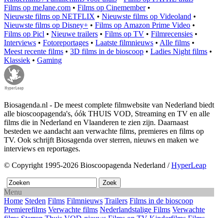
Films op meJane.com
•
Films op Cinemember
•
Nieuwste films op NETFLIX
•
Nieuwste films op Videoland
•
Nieuwste films op Disney+
•
Films op Amazon Prime Video
•
Films op Picl
•
Nieuwe trailers
•
Films op TV
•
Filmrecensies
•
Interviews
•
Fotoreportages
•
Laatste filmnieuws
•
Alle films
•
Meest recente films
•
3D films in de bioscoop
•
Ladies Night films
•
Klassiek
•
Gaming
Biosagenda.nl - De meest complete filmwebsite van Nederland biedt
alle bioscoopagenda's, óók THUIS VOD, Streaming en TV en alle
films die in Nederland en Vlaanderen te zien zijn. Daarnaast
besteden we aandacht aan verwachte films, premieres en films op
TV. Ook schrijft Biosagenda over sterren, nieuws en maken we
interviews en reportages.
© Copyright 1995-2026 Bioscoopagenda Nederland /
HyperLeap
Menu
Home
Steden
Films
Filmnieuws
Trailers
Films in de bioscoop
Premierefilms
Verwachte films
Nederlandstalige Films
Verwachte