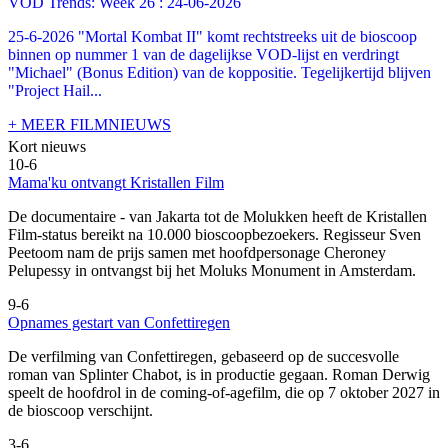
VOD Trends: Week 26 : 24-06-2026
25-6-2026 "Mortal Kombat II" komt rechtstreeks uit de bioscoop
binnen op nummer 1 van de dagelijkse VOD-lijst en verdringt
"Michael" (Bonus Edition) van de koppositie. Tegelijkertijd blijven
"Project Hail...
+ MEER FILMNIEUWS
Kort nieuws
10-6
Mama'ku ontvangt Kristallen Film
De documentaire
- van Jakarta tot de Molukken heeft de Kristallen
Film-status bereikt na 10.000 bioscoopbezoekers. Regisseur Sven
Peetoom nam de prijs samen met hoofdpersonage Cheroney
Pelupessy in ontvangst bij het Moluks Monument in Amsterdam.
9-6
Opnames gestart van Confettiregen
De verfilming van Confettiregen, gebaseerd op de succesvolle
roman van Splinter Chabot, is in productie gegaan. Roman Derwig
speelt de hoofdrol in de coming-of-agefilm, die op 7 oktober 2027 in
de bioscoop verschijnt.
3-6