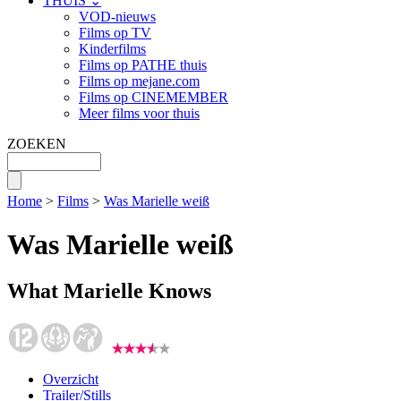
THUIS ⌄
VOD-nieuws
Films op TV
Kinderfilms
Films op PATHE thuis
Films op mejane.com
Films op CINEMEMBER
Meer films voor thuis
ZOEKEN
Home
>
Films
>
Was Marielle weiß
Was Marielle weiß
What Marielle Knows
Overzicht
Trailer/Stills