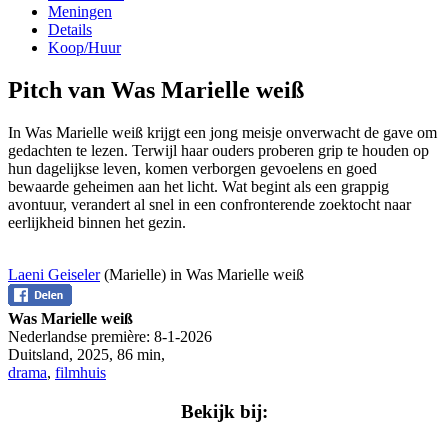
Meningen
Details
Koop/Huur
Pitch van Was Marielle weiß
In Was Marielle weiß krijgt een jong meisje onverwacht de gave om
gedachten te lezen. Terwijl haar ouders proberen grip te houden op
hun dagelijkse leven, komen verborgen gevoelens en goed
bewaarde geheimen aan het licht. Wat begint als een grappig
avontuur, verandert al snel in een confronterende zoektocht naar
eerlijkheid binnen het gezin.
Laeni Geiseler
(Marielle) in Was Marielle weiß
Was Marielle weiß
Nederlandse première:
8-1-2026
Duitsland
,
2025
,
86 min
,
drama
,
filmhuis
Bekijk bij: