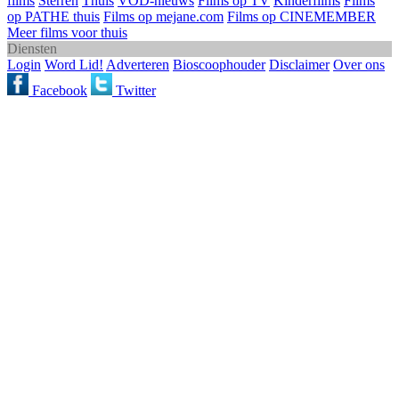
films
Sterren
Thuis
VOD-nieuws
Films op TV
Kinderfilms
Films
op PATHE thuis
Films op mejane.com
Films op CINEMEMBER
Meer films voor thuis
Diensten
Login
Word Lid!
Adverteren
Bioscoophouder
Disclaimer
Over ons
Facebook
Twitter