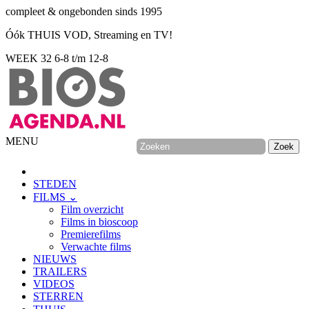
compleet & ongebonden sinds 1995
Óók THUIS VOD, Streaming en TV!
WEEK 32
6-8 t/m 12-8
MENU
STEDEN
FILMS ⌄
Film overzicht
Films in bioscoop
Premierefilms
Verwachte films
NIEUWS
TRAILERS
VIDEOS
STERREN