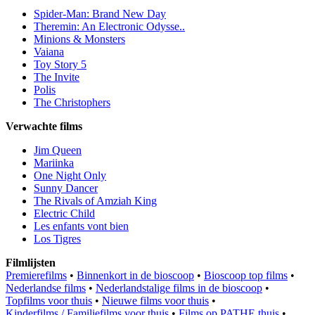
Spider-Man: Brand New Day
Theremin: An Electronic Odysse..
Minions & Monsters
Vaiana
Toy Story 5
The Invite
Polis
The Christophers
Verwachte films
Jim Queen
Mariinka
One Night Only
Sunny Dancer
The Rivals of Amziah King
Electric Child
Les enfants vont bien
Los Tigres
Filmlijsten
Premierefilms
•
Binnenkort in de bioscoop
•
Bioscoop top films
•
Nederlandse films
•
Nederlandstalige films in de bioscoop
•
Topfilms voor thuis
•
Nieuwe films voor thuis
•
Kinderfilms / Familiefilms voor thuis
•
Films op PATHE thuis
•