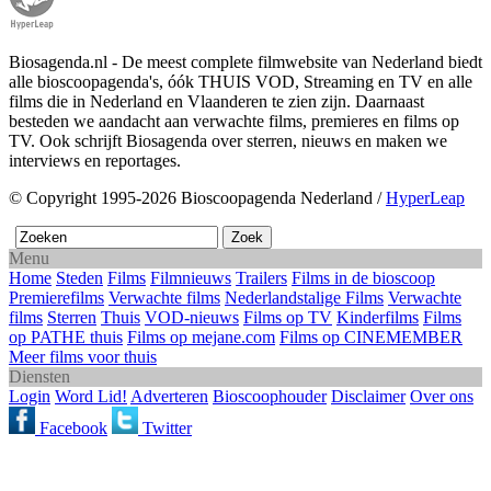
Biosagenda.nl - De meest complete filmwebsite van Nederland biedt
alle bioscoopagenda's, óók THUIS VOD, Streaming en TV en alle
films die in Nederland en Vlaanderen te zien zijn. Daarnaast
besteden we aandacht aan verwachte films, premieres en films op
TV. Ook schrijft Biosagenda over sterren, nieuws en maken we
interviews en reportages.
© Copyright 1995-2026 Bioscoopagenda Nederland /
HyperLeap
Menu
Home
Steden
Films
Filmnieuws
Trailers
Films in de bioscoop
Premierefilms
Verwachte films
Nederlandstalige Films
Verwachte
films
Sterren
Thuis
VOD-nieuws
Films op TV
Kinderfilms
Films
op PATHE thuis
Films op mejane.com
Films op CINEMEMBER
Meer films voor thuis
Diensten
Login
Word Lid!
Adverteren
Bioscoophouder
Disclaimer
Over ons
Facebook
Twitter