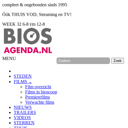
compleet & ongebonden sinds 1995
Óók THUIS VOD, Streaming en TV!
WEEK 32
6-8 t/m 12-8
MENU
STEDEN
FILMS ⌄
Film overzicht
Films in bioscoop
Premierefilms
Verwachte films
NIEUWS
TRAILERS
VIDEOS
STERREN