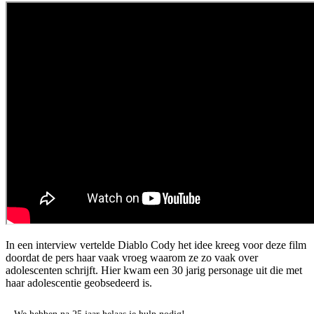
In een interview vertelde Diablo Cody het idee kreeg voor deze film
doordat de pers haar vaak vroeg waarom ze zo vaak over
adolescenten schrijft. Hier kwam een 30 jarig personage uit die met
haar adolescentie geobsedeerd is.