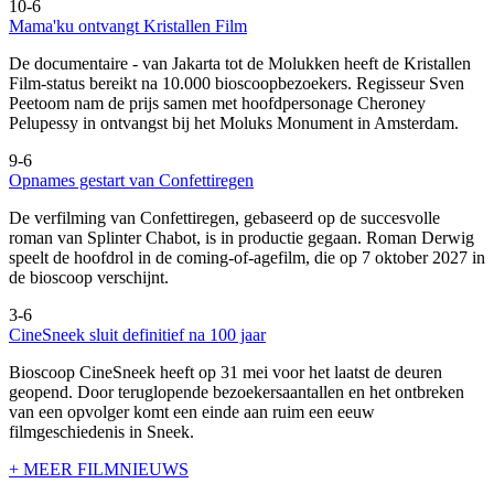
10-6
Mama'ku ontvangt Kristallen Film
De documentaire
- van Jakarta tot de Molukken heeft de Kristallen
Film-status bereikt na 10.000 bioscoopbezoekers. Regisseur Sven
Peetoom nam de prijs samen met hoofdpersonage Cheroney
Pelupessy in ontvangst bij het Moluks Monument in Amsterdam.
9-6
Opnames gestart van Confettiregen
De verfilming van Confettiregen, gebaseerd op de succesvolle
roman van Splinter Chabot, is in productie gegaan. Roman Derwig
speelt de hoofdrol in de coming-of-agefilm, die op 7 oktober 2027 in
de bioscoop verschijnt.
3-6
CineSneek sluit definitief na 100 jaar
Bioscoop CineSneek heeft op 31 mei voor het laatst de deuren
geopend. Door teruglopende bezoekersaantallen en het ontbreken
van een opvolger komt een einde aan ruim een eeuw
filmgeschiedenis in Sneek.
+ MEER FILMNIEUWS