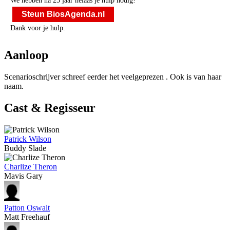
We hebben na 25 jaar helaas je hulp nodig!
Steun BiosAgenda.nl
Dank voor je hulp.
Aanloop
Scenarioschrijver
schreef eerder het veelgeprezen
. Ook
is van haar
naam.
Cast & Regisseur
Patrick Wilson
Buddy Slade
Charlize Theron
Mavis Gary
Patton Oswalt
Matt Freehauf