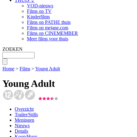
THUIS ⌄
VOD-nieuws
Films op TV
Kinderfilms
Films op PATHE thuis
Films op mejane.com
Films op CINEMEMBER
Meer films voor thuis
ZOEKEN
Home
>
Films
>
Young Adult
Young Adult
Overzicht
Trailer/Stills
Meningen
Nieuws
Details
Koop/Huur