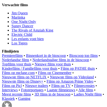
Verwachte films
Jim Queen
Mariinka
One Night Only
Sunny Dancer
The Rivals of Amziah King
Electric Child
Les enfants vont bien
Los Tigres
Filmlijsten
Premierefilms
•
Binnenkort in de bioscoop
•
Bioscoop top films
•
Nederlandse films
•
Nederlandstalige films in de bioscoop
•
Topfilms voor thuis
•
Nieuwe films voor thuis
•
Kinderfilms / Familiefilms voor thuis
•
Films op PATHE thuis
•
Films op meJane.com
•
Films op Cinemember
•
Nieuwste films op NETFLIX
•
Nieuwste films op Videoland
•
Nieuwste films op Disney+
•
Films op Amazon Prime Video
•
Films op Picl
•
Nieuwe trailers
•
Films op TV
•
Filmrecensies
•
Interviews
•
Fotoreportages
•
Laatste filmnieuws
•
Alle films
•
Meest recente films
•
3D films in de bioscoop
•
Ladies Night films
•
Klassiek
•
Gaming