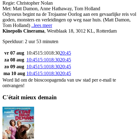
Regie:
Christopher Nolan
Met:
Matt Damon
,
Anne Hathaway
,
Tom Holland
Odysseus begint na de Trojaanse Oorlog aan een gevaarlijke reis vol
goden, monsters en verleidingen op weg naar huis. (Matt Damon,
Tom Holland)
..lees meer
Kinepolis Cinerama
,
Westblaak 18, 3012 KL, Rotterdam
Speelduur: 2 uur 53 minuten
vr 07 aug
10:45
15:10
18:30
20:45
za 08 aug
10:45
15:10
18:30
20:45
zo 09 aug
10:45
15:10
18:30
20:45
ma 10 aug
10:45
15:10
18:30
20:45
Word lid om de bioscoopagenda van uw stad per e-mail te
ontvangen!
C'était mieux demain