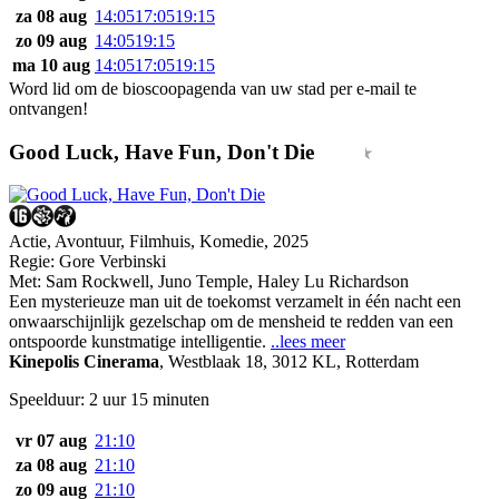
za 08 aug
14:05
17:05
19:15
zo 09 aug
14:05
19:15
ma 10 aug
14:05
17:05
19:15
Word lid om de bioscoopagenda van uw stad per e-mail te
ontvangen!
Good Luck, Have Fun, Don't Die
Actie, Avontuur, Filmhuis, Komedie, 2025
Regie:
Gore Verbinski
Met:
Sam Rockwell
,
Juno Temple
,
Haley Lu Richardson
Een mysterieuze man uit de toekomst verzamelt in één nacht een
onwaarschijnlijk gezelschap om de mensheid te redden van een
ontspoorde kunstmatige intelligentie.
..lees meer
Kinepolis Cinerama
,
Westblaak 18, 3012 KL, Rotterdam
Speelduur: 2 uur 15 minuten
vr 07 aug
21:10
za 08 aug
21:10
zo 09 aug
21:10