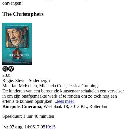
ontvangen!
The Christophers
2025
Regie:
Steven Soderbergh
Met:
Ian McKellen
,
Michaela Coel
,
Jessica Gunning
De kinderen van een beroemde kunstenaar schakelen een vervalser
in om zijn onafgemaakte werk af te ronden om zo toch nog een
erfenis te kunnen opstrijken.
..lees meer
Kinepolis Cinerama
,
Westblaak 18, 3012 KL, Rotterdam
Speelduur: 1 uur 40 minuten
vr 07 aug
14:05
17:05
19:15