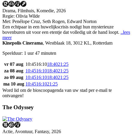
Drama, Filmhuis, Komedie, 2026
Regie:
Olivia Wilde
Met:
Penélope Cruz
,
Seth Rogen
,
Edward Norton
Een echtpaar in een huwelijkscrisis nodigt hun mysterieuze
bovenburen uit voor een etentje dat volledig uit de hand loopt.
..lees
meer
Kinepolis Cinerama
,
Westblaak 18, 3012 KL, Rotterdam
Speelduur: 1 uur 47 minuten
vr 07 aug
10:45
16:10
18:40
21:25
za 08 aug
10:45
16:10
18:40
21:25
zo 09 aug
10:45
16:10
18:40
21:25
ma 10 aug
10:45
16:10
21:25
Word lid om de bioscoopagenda van uw stad per e-mail te
ontvangen!
The Odyssey
Actie, Avontuur, Fantasy, 2026