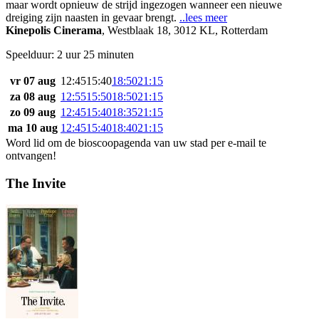
maar wordt opnieuw de strijd ingezogen wanneer een nieuwe
dreiging zijn naasten in gevaar brengt.
..lees meer
Kinepolis Cinerama
,
Westblaak 18, 3012 KL, Rotterdam
Speelduur: 2 uur 25 minuten
vr 07 aug
12:45
15:40
18:50
21:15
za 08 aug
12:55
15:50
18:50
21:15
zo 09 aug
12:45
15:40
18:35
21:15
ma 10 aug
12:45
15:40
18:40
21:15
Word lid om de bioscoopagenda van uw stad per e-mail te
ontvangen!
The Invite