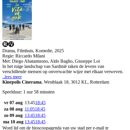
Drama, Filmhuis, Komedie, 2025
Regie:
Riccardo Milani
Met:
Diego Abatantuono
,
Aldo Baglio
,
Giuseppe Loi
In het ruige landschap van Sardinië raken de levens van
verschillende mensen op onverwachte wijze met elkaar verweven.
..lees meer
Kinepolis Cinerama
,
Westblaak 18, 3012 KL, Rotterdam
Speelduur: 1 uur 58 minuten
vr 07 aug
13:45
18:45
za 08 aug
11:05
18:45
zo 09 aug
13:45
18:45
ma 10 aug
13:45
18:45
Word lid om de bioscoopagenda van uw stad per e-mail te