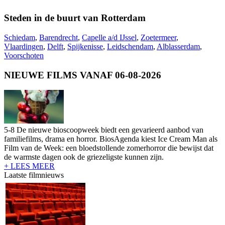
Steden in de buurt van Rotterdam
Schiedam
,
Barendrecht
,
Capelle a/d IJssel
,
Zoetermeer
,
Vlaardingen
,
Delft
,
Spijkenisse
,
Leidschendam
,
Alblasserdam
,
Voorschoten
NIEUWE FILMS VANAF 06-08-2026
5-8 De nieuwe bioscoopweek biedt een gevarieerd aanbod van
familiefilms, drama en horror. BiosAgenda kiest Ice Cream Man als
Film van de Week: een bloedstollende zomerhorror die bewijst dat
de warmste dagen ook de griezeligste kunnen zijn.
+ LEES MEER
Laatste filmnieuws