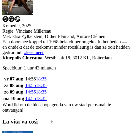
Komedie, 2025
Regie:
Vinciane Millereau
Met:
Elsa Zylberstein
,
Didier Flamand
,
Aurore Clément
Een doorsnee koppel uit 1958 belandt per ongeluk in het heden —
en ontdekt dat de toekomst minder rooskleurig is dan ze ooit hadden
gedroomd.
..lees meer
Kinepolis Cinerama
,
Westblaak 18, 3012 KL, Rotterdam
Speelduur: 1 uur 43 minuten
vr 07 aug
14:55
18:35
za 08 aug
14:55
18:35
zo 09 aug
14:55
18:35
ma 10 aug
14:55
18:35
Word lid om de bioscoopagenda van uw stad per e-mail te
ontvangen!
La vita va così