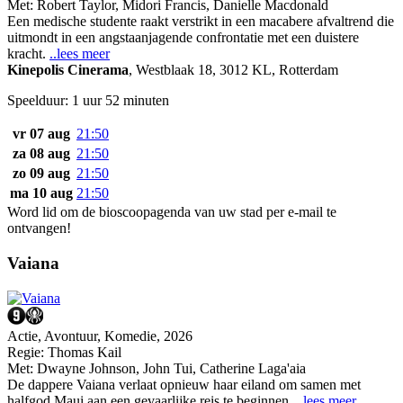
Met:
Robert Taylor
,
Midori Francis
,
Danielle Macdonald
Een medische studente raakt verstrikt in een macabere afvaltrend die
uitmondt in een angstaanjagende confrontatie met een duistere
kracht.
..lees meer
Kinepolis Cinerama
,
Westblaak 18, 3012 KL, Rotterdam
Speelduur: 1 uur 52 minuten
vr 07 aug
21:50
za 08 aug
21:50
zo 09 aug
21:50
ma 10 aug
21:50
Word lid om de bioscoopagenda van uw stad per e-mail te
ontvangen!
Vaiana
Actie, Avontuur, Komedie, 2026
Regie:
Thomas Kail
Met:
Dwayne Johnson
,
John Tui
,
Catherine Laga'aia
De dappere Vaiana verlaat opnieuw haar eiland om samen met
halfgod Maui aan een gevaarlijke reis te beginnen.
..lees meer