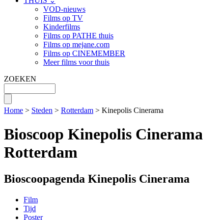
THUIS ⌄
VOD-nieuws
Films op TV
Kinderfilms
Films op PATHE thuis
Films op mejane.com
Films op CINEMEMBER
Meer films voor thuis
ZOEKEN
Home
>
Steden
>
Rotterdam
> Kinepolis Cinerama
Bioscoop Kinepolis Cinerama
Rotterdam
Bioscoopagenda Kinepolis Cinerama
Film
Tijd
Poster