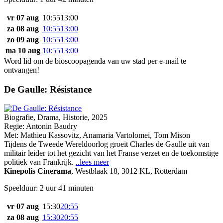
vr 07 aug
10:55
13:00
za 08 aug
10:55
13:00
zo 09 aug
10:55
13:00
ma 10 aug
10:55
13:00
Word lid om de bioscoopagenda van uw stad per e-mail te
ontvangen!
De Gaulle: Résistance
Biografie, Drama, Historie, 2025
Regie:
Antonin Baudry
Met:
Mathieu Kassovitz
,
Anamaria Vartolomei
,
Tom Mison
Tijdens de Tweede Wereldoorlog groeit Charles de Gaulle uit van
militair leider tot het gezicht van het Franse verzet en de toekomstige
politiek van Frankrijk.
..lees meer
Kinepolis Cinerama
,
Westblaak 18, 3012 KL, Rotterdam
Speelduur: 2 uur 41 minuten
vr 07 aug
15:30
20:55
za 08 aug
15:30
20:55