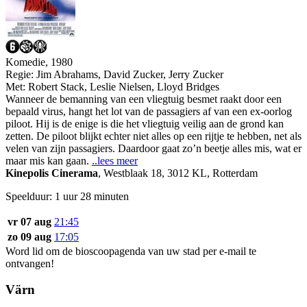
Komedie, 1980
Regie:
Jim Abrahams, David Zucker, Jerry Zucker
Met:
Robert Stack
,
Leslie Nielsen
,
Lloyd Bridges
Wanneer de bemanning van een vliegtuig besmet raakt door een
bepaald virus, hangt het lot van de passagiers af van een ex-oorlog
piloot. Hij is de enige is die het vliegtuig veilig aan de grond kan
zetten. De piloot blijkt echter niet alles op een rijtje te hebben, net als
velen van zijn passagiers. Daardoor gaat zo’n beetje alles mis, wat er
maar mis kan gaan.
..lees meer
Kinepolis Cinerama
,
Westblaak 18, 3012 KL, Rotterdam
Speelduur: 1 uur 28 minuten
vr 07 aug
21:45
zo 09 aug
17:05
Word lid om de bioscoopagenda van uw stad per e-mail te
ontvangen!
Värn