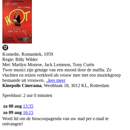
Komedie, Romantiek, 1959
Regie:
Billy Wilder
Met:
Marilyn Monroe
,
Jack Lemmon
,
Tony Curtis
Twee musici zijn getuige van een moord door de maffia. Ze
vluchten en reizen verkleed als vrouw mee met een muziekgroep
bestaande uit vrouwen.
..lees meer
Kinepolis Cinerama
,
Westblaak 18, 3012 KL, Rotterdam
Speelduur: 2 uur 0 minuten
za 08 aug
13:35
zo 09 aug
16:15
Word lid om de bioscoopagenda van uw stad per e-mail te
ontvangen!