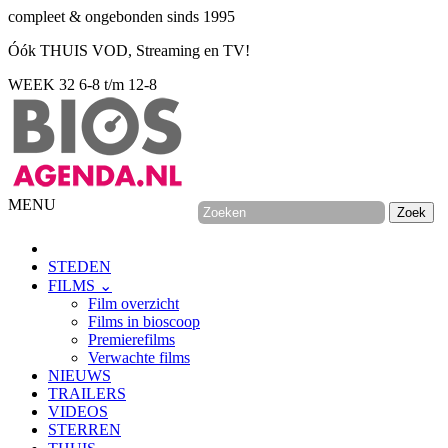
compleet & ongebonden sinds 1995
Óók THUIS VOD, Streaming en TV!
WEEK 32
6-8 t/m 12-8
MENU
STEDEN
FILMS ⌄
Film overzicht
Films in bioscoop
Premierefilms
Verwachte films
NIEUWS
TRAILERS
VIDEOS
STERREN