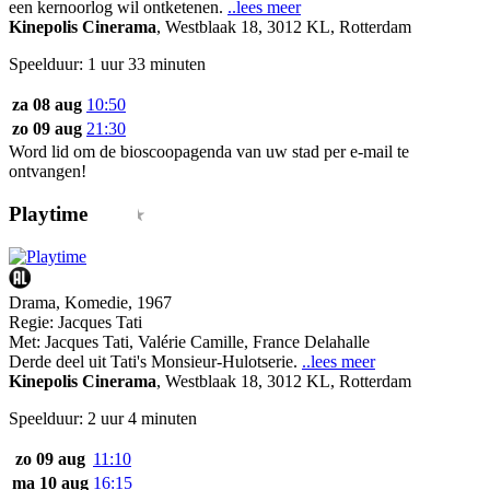
een kernoorlog wil ontketenen.
..lees meer
Kinepolis Cinerama
,
Westblaak 18, 3012 KL, Rotterdam
Speelduur: 1 uur 33 minuten
za 08 aug
10:50
zo 09 aug
21:30
Word lid om de bioscoopagenda van uw stad per e-mail te
ontvangen!
Playtime
Drama, Komedie, 1967
Regie:
Jacques Tati
Met:
Jacques Tati
,
Valérie Camille
,
France Delahalle
Derde deel uit Tati's Monsieur-Hulotserie.
..lees meer
Kinepolis Cinerama
,
Westblaak 18, 3012 KL, Rotterdam
Speelduur: 2 uur 4 minuten
zo 09 aug
11:10
ma 10 aug
16:15