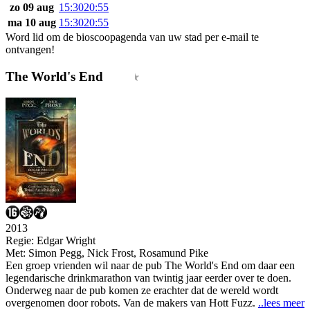
zo 09 aug
15:30
20:55
ma 10 aug
15:30
20:55
Word lid om de bioscoopagenda van uw stad per e-mail te
ontvangen!
The World's End
2013
Regie:
Edgar Wright
Met:
Simon Pegg
,
Nick Frost
,
Rosamund Pike
Een groep vrienden wil naar de pub The World's End om daar een
legendarische drinkmarathon van twintig jaar eerder over te doen.
Onderweg naar de pub komen ze erachter dat de wereld wordt
overgenomen door robots. Van de makers van Hott Fuzz.
..lees meer