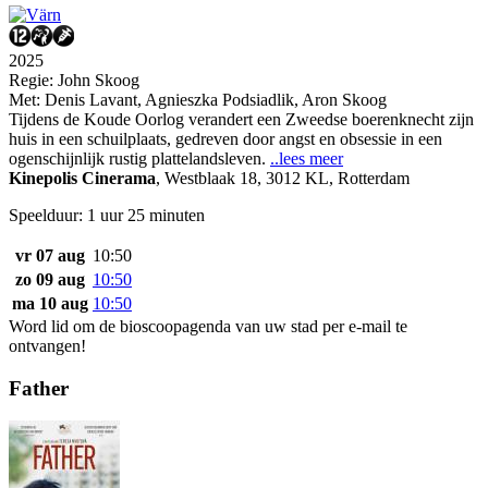
2025
Regie:
John Skoog
Met:
Denis Lavant
,
Agnieszka Podsiadlik
,
Aron Skoog
Tijdens de Koude Oorlog verandert een Zweedse boerenknecht zijn
huis in een schuilplaats, gedreven door angst en obsessie in een
ogenschijnlijk rustig plattelandsleven.
..lees meer
Kinepolis Cinerama
,
Westblaak 18, 3012 KL, Rotterdam
Speelduur: 1 uur 25 minuten
vr 07 aug
10:50
zo 09 aug
10:50
ma 10 aug
10:50
Word lid om de bioscoopagenda van uw stad per e-mail te
ontvangen!
Father