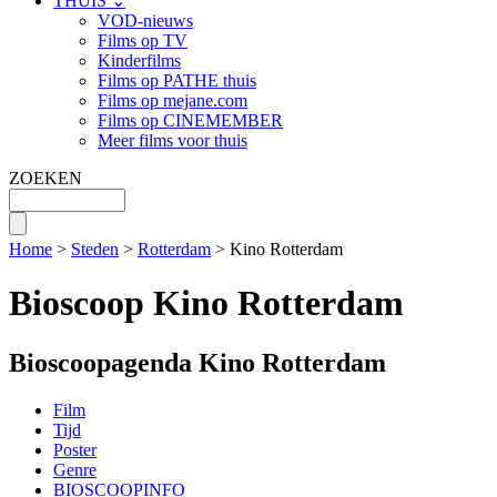
THUIS ⌄
VOD-nieuws
Films op TV
Kinderfilms
Films op PATHE thuis
Films op mejane.com
Films op CINEMEMBER
Meer films voor thuis
ZOEKEN
Home
>
Steden
>
Rotterdam
> Kino Rotterdam
Bioscoop Kino Rotterdam
Bioscoopagenda Kino Rotterdam
Film
Tijd
Poster
Genre
BIOSCOOPINFO