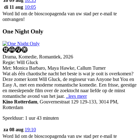
zo 09 aug
10:35
di 11 aug
10:05
Word lid om de bioscoopagenda van uw stad per e-mail te
ontvangen!
One Night Only
Drama, Komedie, Romantiek, 2026
Regie:
Will Gluck
Met:
Monica Barbaro
,
Maya Hawke
,
Callum Turner
Wat als één chaotische nacht het beste is wat je ooit is overkomen?
Deze zomer komt Will Gluck, de regisseur van Anyone but You en
Easy A, met een moderne romantische komedie. Een frisse, geestige
en meeslepende film over de zoektocht naar liefde op de minst
romantische avond van het jaar.
..lees meer
Kino Rotterdam
,
Gouvernestraat 129 129-133, 3014 PM,
Rotterdam
Speelduur: 1 uur 43 minuten
za 08 aug
19:10
Word lid om de bioscoopagenda van uw stad per e-mail te