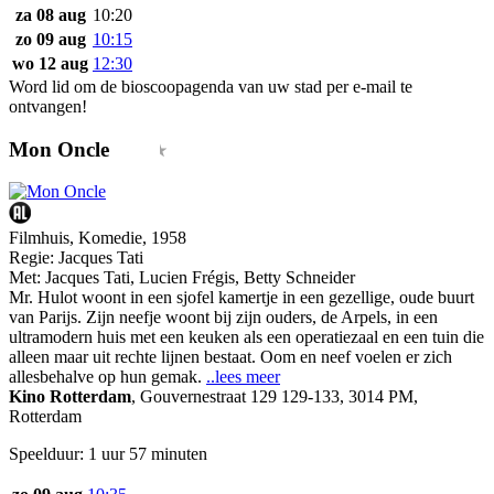
za 08 aug
10:20
zo 09 aug
10:15
wo 12 aug
12:30
Word lid om de bioscoopagenda van uw stad per e-mail te
ontvangen!
Mon Oncle
Filmhuis, Komedie, 1958
Regie:
Jacques Tati
Met:
Jacques Tati
,
Lucien Frégis
,
Betty Schneider
Mr. Hulot woont in een sjofel kamertje in een gezellige, oude buurt
van Parijs. Zijn neefje woont bij zijn ouders, de Arpels, in een
ultramodern huis met een keuken als een operatiezaal en een tuin die
alleen maar uit rechte lijnen bestaat. Oom en neef voelen er zich
allesbehalve op hun gemak.
..lees meer
Kino Rotterdam
,
Gouvernestraat 129 129-133, 3014 PM,
Rotterdam
Speelduur: 1 uur 57 minuten