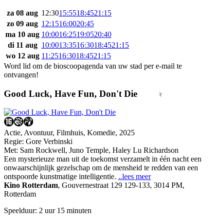
za 08 aug
12:30
15:55
18:45
21:15
zo 09 aug
12:15
16:00
20:45
ma 10 aug
10:00
16:25
19:05
20:40
di 11 aug
10:00
13:35
16:30
18:45
21:15
wo 12 aug
11:25
16:30
18:45
21:15
Word lid om de bioscoopagenda van uw stad per e-mail te
ontvangen!
Good Luck, Have Fun, Don't Die
Actie, Avontuur, Filmhuis, Komedie, 2025
Regie:
Gore Verbinski
Met:
Sam Rockwell
,
Juno Temple
,
Haley Lu Richardson
Een mysterieuze man uit de toekomst verzamelt in één nacht een
onwaarschijnlijk gezelschap om de mensheid te redden van een
ontspoorde kunstmatige intelligentie.
..lees meer
Kino Rotterdam
,
Gouvernestraat 129 129-133, 3014 PM,
Rotterdam
Speelduur: 2 uur 15 minuten