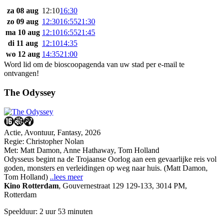
za 08 aug
12:10
16:30
zo 09 aug
12:30
16:55
21:30
ma 10 aug
12:10
16:55
21:45
di 11 aug
12:10
14:35
wo 12 aug
14:35
21:00
Word lid om de bioscoopagenda van uw stad per e-mail te
ontvangen!
The Odyssey
Actie, Avontuur, Fantasy, 2026
Regie:
Christopher Nolan
Met:
Matt Damon
,
Anne Hathaway
,
Tom Holland
Odysseus begint na de Trojaanse Oorlog aan een gevaarlijke reis vol
goden, monsters en verleidingen op weg naar huis. (Matt Damon,
Tom Holland)
..lees meer
Kino Rotterdam
,
Gouvernestraat 129 129-133, 3014 PM,
Rotterdam
Speelduur: 2 uur 53 minuten