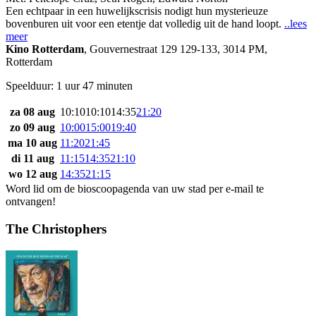
Een echtpaar in een huwelijkscrisis nodigt hun mysterieuze
bovenburen uit voor een etentje dat volledig uit de hand loopt.
..lees
meer
Kino Rotterdam
,
Gouvernestraat 129 129-133, 3014 PM,
Rotterdam
Speelduur: 1 uur 47 minuten
za 08 aug
10:10
10:10
14:35
21:20
zo 09 aug
10:00
15:00
19:40
ma 10 aug
11:20
21:45
di 11 aug
11:15
14:35
21:10
wo 12 aug
14:35
21:15
Word lid om de bioscoopagenda van uw stad per e-mail te
ontvangen!
The Christophers