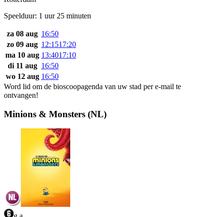
Speelduur: 1 uur 25 minuten
za 08 aug
16:50
zo 09 aug
12:15
17:20
ma 10 aug
13:40
17:10
di 11 aug
16:50
wo 12 aug
16:50
Word lid om de bioscoopagenda van uw stad per e-mail te
ontvangen!
Minions & Monsters (NL)
g,a