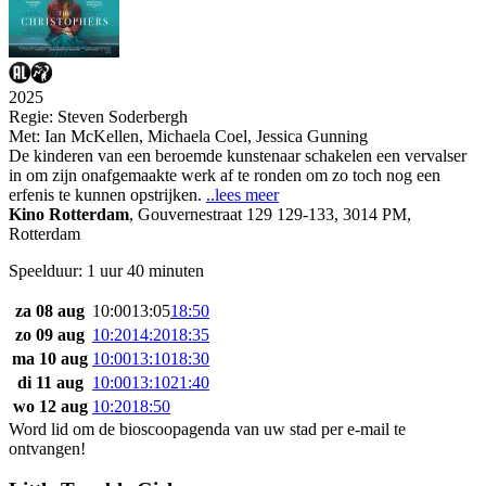
2025
Regie:
Steven Soderbergh
Met:
Ian McKellen
,
Michaela Coel
,
Jessica Gunning
De kinderen van een beroemde kunstenaar schakelen een vervalser
in om zijn onafgemaakte werk af te ronden om zo toch nog een
erfenis te kunnen opstrijken.
..lees meer
Kino Rotterdam
,
Gouvernestraat 129 129-133, 3014 PM,
Rotterdam
Speelduur: 1 uur 40 minuten
za 08 aug
10:00
13:05
18:50
zo 09 aug
10:20
14:20
18:35
ma 10 aug
10:00
13:10
18:30
di 11 aug
10:00
13:10
21:40
wo 12 aug
10:20
18:50
Word lid om de bioscoopagenda van uw stad per e-mail te
ontvangen!