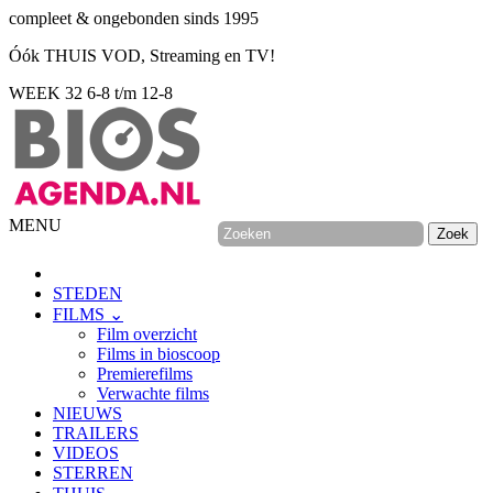
compleet & ongebonden sinds 1995
Óók THUIS VOD, Streaming en TV!
WEEK 32
6-8 t/m 12-8
MENU
STEDEN
FILMS ⌄
Film overzicht
Films in bioscoop
Premierefilms
Verwachte films
NIEUWS
TRAILERS
VIDEOS
STERREN