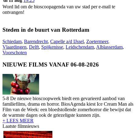
di 11 aug
19:25
Word lid om de bioscoopagenda van uw stad per e-mail te
ontvangen!
Steden in de buurt van Rotterdam
Schiedam
,
Barendrecht
,
Capelle a/d IJssel
,
Zoetermeer
,
Vlaardingen
,
Delft
,
Spijkenisse
,
Leidschendam
,
Alblasserdam
,
Voorschoten
NIEUWE FILMS VANAF 06-08-2026
5-8 De nieuwe bioscoopweek biedt een gevarieerd aanbod van
familiefilms, drama en horror. BiosAgenda kiest Ice Cream Man als
Film van de Week: een bloedstollende zomerhorror die bewijst dat
de warmste dagen ook de griezeligste kunnen zijn.
+ LEES MEER
Laatste filmnieuws