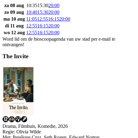
za 08 aug
10:35
15:30
20:00
zo 09 aug
10:40
15:30
20:00
ma 10 aug
11:05
12:55
16:15
20:00
di 11 aug
12:55
16:15
20:00
wo 12 aug
12:55
16:15
20:00
Word lid om de bioscoopagenda van uw stad per e-mail te
ontvangen!
The Invite
Drama, Filmhuis, Komedie, 2026
Regie:
Olivia Wilde
Met:
Penélope Cruz
,
Seth Rogen
,
Edward Norton