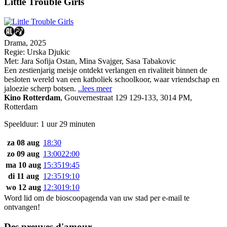
Little Trouble Girls
Drama, 2025
Regie:
Urska Djukic
Met:
Jara Sofija Ostan
,
Mina Svajger
,
Sasa Tabakovic
Een zestienjarig meisje ontdekt verlangen en rivaliteit binnen de
besloten wereld van een katholiek schoolkoor, waar vriendschap en
jaloezie scherp botsen.
..lees meer
Kino Rotterdam
,
Gouvernestraat 129 129-133, 3014 PM,
Rotterdam
Speelduur: 1 uur 29 minuten
za 08 aug
18:30
zo 09 aug
13:00
22:00
ma 10 aug
15:35
19:45
di 11 aug
12:35
19:10
wo 12 aug
12:30
19:10
Word lid om de bioscoopagenda van uw stad per e-mail te
ontvangen!
Des preuves d'amour