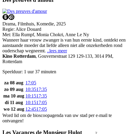
Drama, Filmhuis, Komedie, 2025
Regie:
Alice Douard
Met:
Ella Rumpf
,
Monia Chokri
,
Anne Le Ny
Wanneer haar vrouw zwanger is van hun eerste kind, ontdekt een
aanstaande moeder dat liefde alleen niet alle onzekerheden rond
ouderschap wegneemt.
..lees meer
Kino Rotterdam
,
Gouvernestraat 129 129-133, 3014 PM,
Rotterdam
Speelduur: 1 uur 37 minuten
za 08 aug
17:05
zo 09 aug
10:35
17:35
ma 10 aug
10:15
17:35
di 11 aug
10:15
17:05
wo 12 aug
12:45
17:05
Word lid om de bioscoopagenda van uw stad per e-mail te
ontvangen!
Les Vacances de Monsieur Hulot