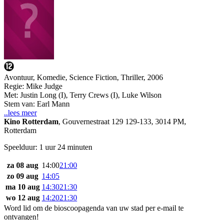
Avontuur, Komedie, Science Fiction, Thriller, 2006
Regie:
Mike Judge
Met:
Justin Long (I)
,
Terry Crews (I)
,
Luke Wilson
Stem van:
Earl Mann
..lees meer
Kino Rotterdam
,
Gouvernestraat 129 129-133, 3014 PM,
Rotterdam
Speelduur: 1 uur 24 minuten
za 08 aug
14:00
21:00
zo 09 aug
14:05
ma 10 aug
14:30
21:30
wo 12 aug
14:20
21:30
Word lid om de bioscoopagenda van uw stad per e-mail te
ontvangen!