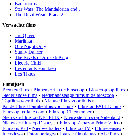
Backrooms
Star Wars: The Mandalorian and..
The Devil Wears Prada 2
Verwachte films
Jim Queen
Mariinka
One Night Only
Sunny Dancer
The Rivals of Amziah King
Electric Child
Les enfants vont bien
Los Tigres
Filmlijsten
Premierefilms
•
Binnenkort in de bioscoop
•
Bioscoop top films
•
Nederlandse films
•
Nederlandstalige films in de bioscoop
•
Topfilms voor thuis
•
Nieuwe films voor thuis
•
Kinderfilms / Familiefilms voor thuis
•
Films op PATHE thuis
•
Films op meJane.com
•
Films op Cinemember
•
Nieuwste films op NETFLIX
•
Nieuwste films op Videoland
•
Nieuwste films op Disney+
•
Films op Amazon Prime Video
•
Films op Picl
•
Nieuwe trailers
•
Films op TV
•
Filmrecensies
•
Interviews
•
Fotoreportages
•
Laatste filmnieuws
•
Alle films
•