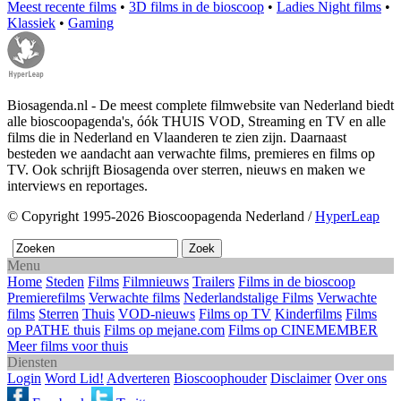
Meest recente films
•
3D films in de bioscoop
•
Ladies Night films
•
Klassiek
•
Gaming
Biosagenda.nl - De meest complete filmwebsite van Nederland biedt
alle bioscoopagenda's, óók THUIS VOD, Streaming en TV en alle
films die in Nederland en Vlaanderen te zien zijn. Daarnaast
besteden we aandacht aan verwachte films, premieres en films op
TV. Ook schrijft Biosagenda over sterren, nieuws en maken we
interviews en reportages.
© Copyright 1995-2026 Bioscoopagenda Nederland /
HyperLeap
Menu
Home
Steden
Films
Filmnieuws
Trailers
Films in de bioscoop
Premierefilms
Verwachte films
Nederlandstalige Films
Verwachte
films
Sterren
Thuis
VOD-nieuws
Films op TV
Kinderfilms
Films
op PATHE thuis
Films op mejane.com
Films op CINEMEMBER
Meer films voor thuis
Diensten
Login
Word Lid!
Adverteren
Bioscoophouder
Disclaimer
Over ons