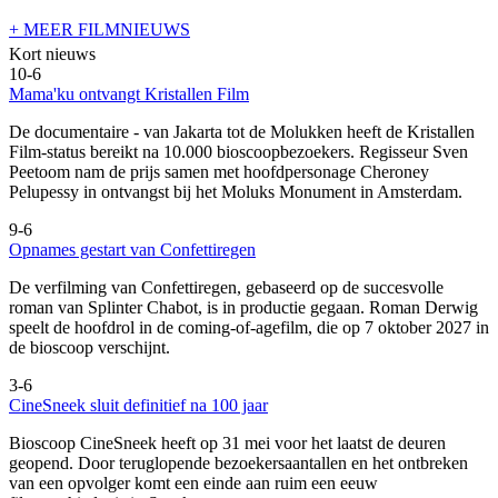
+ MEER FILMNIEUWS
Kort nieuws
10-6
Mama'ku ontvangt Kristallen Film
De documentaire
- van Jakarta tot de Molukken heeft de Kristallen
Film-status bereikt na 10.000 bioscoopbezoekers. Regisseur Sven
Peetoom nam de prijs samen met hoofdpersonage Cheroney
Pelupessy in ontvangst bij het Moluks Monument in Amsterdam.
9-6
Opnames gestart van Confettiregen
De verfilming van Confettiregen, gebaseerd op de succesvolle
roman van Splinter Chabot, is in productie gegaan. Roman Derwig
speelt de hoofdrol in de coming-of-agefilm, die op 7 oktober 2027 in
de bioscoop verschijnt.
3-6
CineSneek sluit definitief na 100 jaar
Bioscoop CineSneek heeft op 31 mei voor het laatst de deuren
geopend. Door teruglopende bezoekersaantallen en het ontbreken
van een opvolger komt een einde aan ruim een eeuw