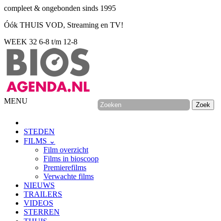
compleet & ongebonden sinds 1995
Óók THUIS VOD, Streaming en TV!
WEEK 32
6-8 t/m 12-8
MENU
STEDEN
FILMS ⌄
Film overzicht
Films in bioscoop
Premierefilms
Verwachte films
NIEUWS
TRAILERS
VIDEOS
STERREN