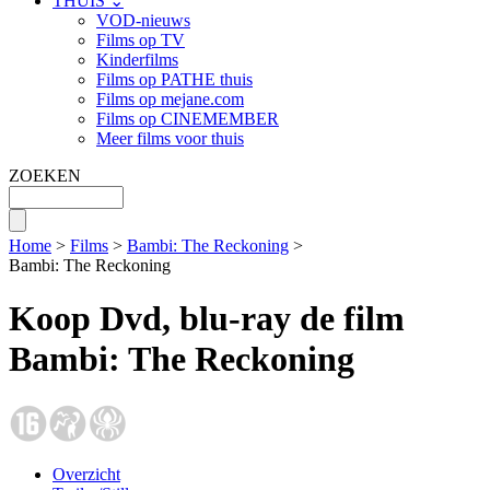
THUIS ⌄
VOD-nieuws
Films op TV
Kinderfilms
Films op PATHE thuis
Films op mejane.com
Films op CINEMEMBER
Meer films voor thuis
ZOEKEN
Home
>
Films
>
Bambi: The Reckoning
>
Bambi: The Reckoning
Koop Dvd, blu-ray de film
Bambi: The Reckoning
Overzicht