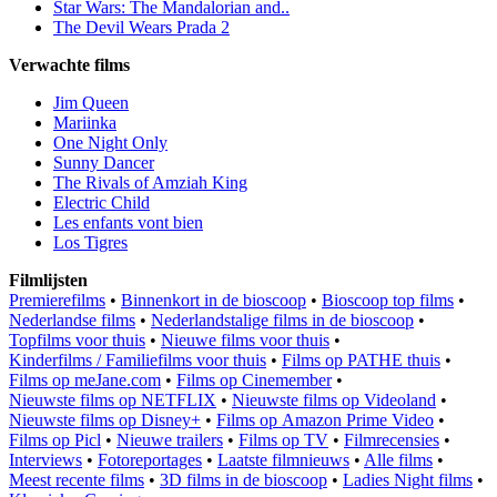
Star Wars: The Mandalorian and..
The Devil Wears Prada 2
Verwachte films
Jim Queen
Mariinka
One Night Only
Sunny Dancer
The Rivals of Amziah King
Electric Child
Les enfants vont bien
Los Tigres
Filmlijsten
Premierefilms
•
Binnenkort in de bioscoop
•
Bioscoop top films
•
Nederlandse films
•
Nederlandstalige films in de bioscoop
•
Topfilms voor thuis
•
Nieuwe films voor thuis
•
Kinderfilms / Familiefilms voor thuis
•
Films op PATHE thuis
•
Films op meJane.com
•
Films op Cinemember
•
Nieuwste films op NETFLIX
•
Nieuwste films op Videoland
•
Nieuwste films op Disney+
•
Films op Amazon Prime Video
•
Films op Picl
•
Nieuwe trailers
•
Films op TV
•
Filmrecensies
•
Interviews
•
Fotoreportages
•
Laatste filmnieuws
•
Alle films
•
Meest recente films
•
3D films in de bioscoop
•
Ladies Night films
•