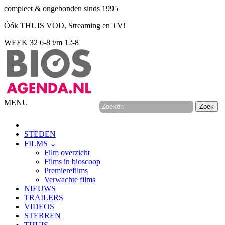
compleet & ongebonden sinds 1995
Óók THUIS VOD, Streaming en TV!
WEEK 32
6-8 t/m 12-8
MENU
STEDEN
FILMS ⌄
Film overzicht
Films in bioscoop
Premierefilms
Verwachte films
NIEUWS
TRAILERS
VIDEOS
STERREN