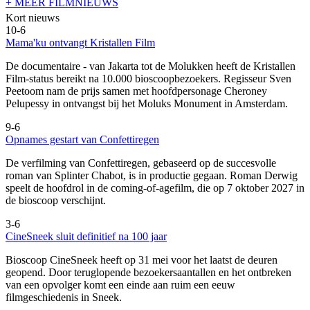
+ MEER FILMNIEUWS
Kort nieuws
10-6
Mama'ku ontvangt Kristallen Film
De documentaire
- van Jakarta tot de Molukken heeft de Kristallen
Film-status bereikt na 10.000 bioscoopbezoekers. Regisseur Sven
Peetoom nam de prijs samen met hoofdpersonage Cheroney
Pelupessy in ontvangst bij het Moluks Monument in Amsterdam.
9-6
Opnames gestart van Confettiregen
De verfilming van Confettiregen, gebaseerd op de succesvolle
roman van Splinter Chabot, is in productie gegaan. Roman Derwig
speelt de hoofdrol in de coming-of-agefilm, die op 7 oktober 2027 in
de bioscoop verschijnt.
3-6
CineSneek sluit definitief na 100 jaar
Bioscoop CineSneek heeft op 31 mei voor het laatst de deuren
geopend. Door teruglopende bezoekersaantallen en het ontbreken
van een opvolger komt een einde aan ruim een eeuw
filmgeschiedenis in Sneek.