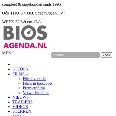
compleet & ongebonden sinds 1995
Óók THUIS VOD, Streaming en TV!
WEEK 32
6-8 t/m 12-8
MENU
STEDEN
FILMS ⌄
Film overzicht
Films in bioscoop
Premierefilms
Verwachte films
NIEUWS
TRAILERS
VIDEOS
STERREN