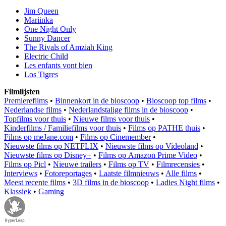
Jim Queen
Mariinka
One Night Only
Sunny Dancer
The Rivals of Amziah King
Electric Child
Les enfants vont bien
Los Tigres
Filmlijsten
Premierefilms
•
Binnenkort in de bioscoop
•
Bioscoop top films
•
Nederlandse films
•
Nederlandstalige films in de bioscoop
•
Topfilms voor thuis
•
Nieuwe films voor thuis
•
Kinderfilms / Familiefilms voor thuis
•
Films op PATHE thuis
•
Films op meJane.com
•
Films op Cinemember
•
Nieuwste films op NETFLIX
•
Nieuwste films op Videoland
•
Nieuwste films op Disney+
•
Films op Amazon Prime Video
•
Films op Picl
•
Nieuwe trailers
•
Films op TV
•
Filmrecensies
•
Interviews
•
Fotoreportages
•
Laatste filmnieuws
•
Alle films
•
Meest recente films
•
3D films in de bioscoop
•
Ladies Night films
•
Klassiek
•
Gaming