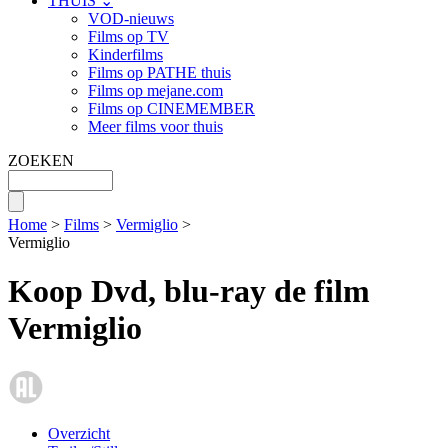
THUIS ⌄
VOD-nieuws
Films op TV
Kinderfilms
Films op PATHE thuis
Films op mejane.com
Films op CINEMEMBER
Meer films voor thuis
ZOEKEN
Home
>
Films
>
Vermiglio
>
Vermiglio
Koop Dvd, blu-ray de film
Vermiglio
Overzicht