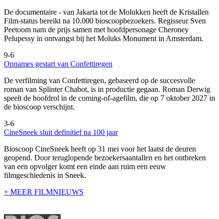
De documentaire
- van Jakarta tot de Molukken heeft de Kristallen
Film-status bereikt na 10.000 bioscoopbezoekers. Regisseur Sven
Peetoom nam de prijs samen met hoofdpersonage Cheroney
Pelupessy in ontvangst bij het Moluks Monument in Amsterdam.
9-6
Opnames gestart van Confettiregen
De verfilming van Confettiregen, gebaseerd op de succesvolle
roman van Splinter Chabot, is in productie gegaan. Roman Derwig
speelt de hoofdrol in de coming-of-agefilm, die op 7 oktober 2027 in
de bioscoop verschijnt.
3-6
CineSneek sluit definitief na 100 jaar
Bioscoop CineSneek heeft op 31 mei voor het laatst de deuren
geopend. Door teruglopende bezoekersaantallen en het ontbreken
van een opvolger komt een einde aan ruim een eeuw
filmgeschiedenis in Sneek.
+ MEER FILMNIEUWS