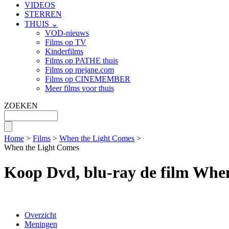
VIDEOS
STERREN
THUIS ⌄
VOD-nieuws
Films op TV
Kinderfilms
Films op PATHE thuis
Films op mejane.com
Films op CINEMEMBER
Meer films voor thuis
ZOEKEN
Home
>
Films
>
When the Light Comes
>
When the Light Comes
Koop Dvd, blu-ray de film Whe
Overzicht
Meningen