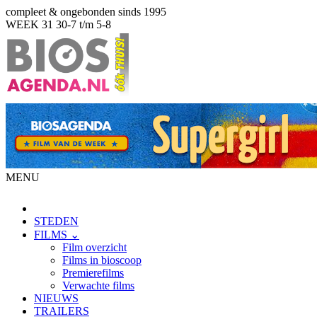
compleet & ongebonden sinds 1995
WEEK 31
30-7 t/m 5-8
MENU
STEDEN
FILMS ⌄
Film overzicht
Films in bioscoop
Premierefilms
Verwachte films
NIEUWS
TRAILERS