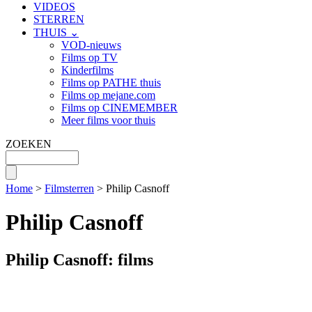
VIDEOS
STERREN
THUIS ⌄
VOD-nieuws
Films op TV
Kinderfilms
Films op PATHE thuis
Films op mejane.com
Films op CINEMEMBER
Meer films voor thuis
ZOEKEN
Home
>
Filmsterren
> Philip Casnoff
Philip Casnoff
Philip Casnoff: films