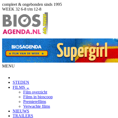
compleet & ongebonden sinds 1995
WEEK 32
6-8 t/m 12-8
MENU
STEDEN
FILMS ⌄
Film overzicht
Films in bioscoop
Premierefilms
Verwachte films
NIEUWS
TRAILERS