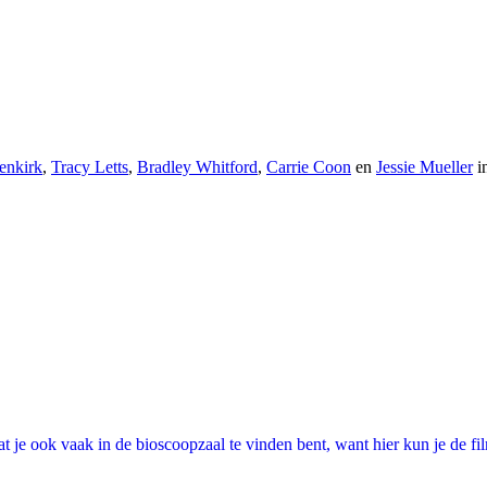
enkirk
,
Tracy Letts
,
Bradley Whitford
,
Carrie Coon
en
Jessie Mueller
i
 je ook vaak in de bioscoopzaal te vinden bent, want hier kun je de fi