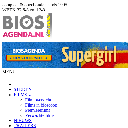
compleet & ongebonden sinds 1995
WEEK 32
6-8 t/m 12-8
MENU
STEDEN
FILMS ⌄
Film overzicht
Films in bioscoop
Premierefilms
Verwachte films
NIEUWS
TRAILERS