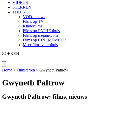
VIDEOS
STERREN
THUIS ⌄
VOD-nieuws
Films op TV
Kinderfilms
Films op PATHE thuis
Films op mejane.com
Films op CINEMEMBER
Meer films voor thuis
ZOEKEN
Home
>
Filmsterren
> Gwyneth Paltrow
Gwyneth Paltrow
Gwyneth Paltrow: films, nieuws