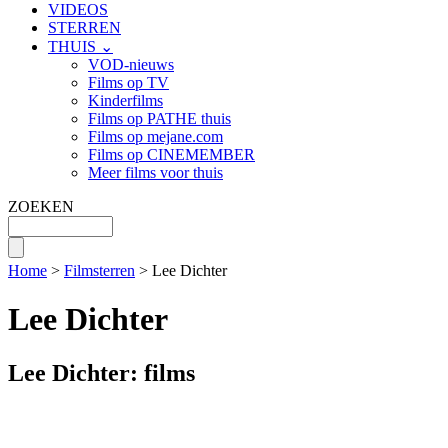
VIDEOS
STERREN
THUIS ⌄
VOD-nieuws
Films op TV
Kinderfilms
Films op PATHE thuis
Films op mejane.com
Films op CINEMEMBER
Meer films voor thuis
ZOEKEN
Home
>
Filmsterren
> Lee Dichter
Lee Dichter
Lee Dichter: films