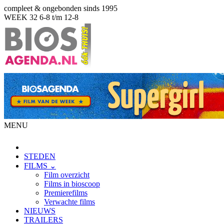
compleet & ongebonden sinds 1995
WEEK 32
6-8 t/m 12-8
MENU
STEDEN
FILMS ⌄
Film overzicht
Films in bioscoop
Premierefilms
Verwachte films
NIEUWS
TRAILERS