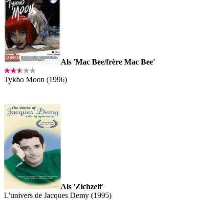
Als 'Mac Bee/frère Mac Bee'
Tykho Moon (1996)
Als 'Zichzelf'
L'univers de Jacques Demy (1995)