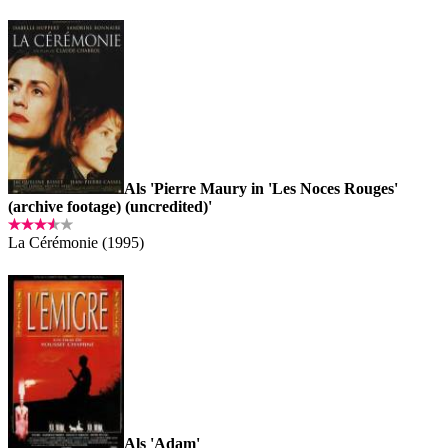
Als 'Pierre Maury in 'Les Noces Rouges'
(archive footage) (uncredited)'
La Cérémonie (1995)
Als 'Adam'