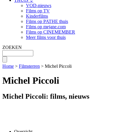
THUIS ⌄
VOD-nieuws
Films op TV
Kinderfilms
Films op PATHE thuis
Films op mejane.com
Films op CINEMEMBER
Meer films voor thuis
ZOEKEN
Home
>
Filmsterren
> Michel Piccoli
Michel Piccoli
Michel Piccoli: films, nieuws
Overzicht