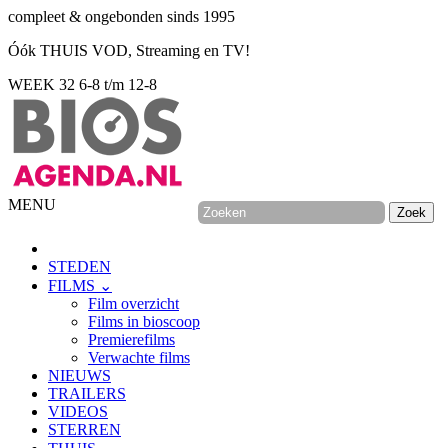
compleet & ongebonden sinds 1995
Óók THUIS VOD, Streaming en TV!
WEEK 32
6-8 t/m 12-8
MENU
STEDEN
FILMS ⌄
Film overzicht
Films in bioscoop
Premierefilms
Verwachte films
NIEUWS
TRAILERS
VIDEOS
STERREN