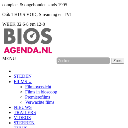
compleet & ongebonden sinds 1995
Óók THUIS VOD, Streaming en TV!
WEEK 32
6-8 t/m 12-8
MENU
STEDEN
FILMS ⌄
Film overzicht
Films in bioscoop
Premierefilms
Verwachte films
NIEUWS
TRAILERS
VIDEOS
STERREN