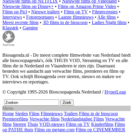
Nieuwste films op NETFLIX
•
Nieuwste films op Videoland
•
Nieuwste films op Disney+
•
Films op Amazon Prime Video
•
Films op Picl
•
Nieuwe trailers
•
Films op TV
•
Filmrecensies
•
Interviews
•
Fotoreportages
•
Laatste filmnieuws
•
Alle films
•
Meest recente films
•
3D films in de bioscoop
•
Ladies Night films
•
Klassiek
•
Gaming
Biosagenda.nl - De meest complete filmwebsite van Nederland biedt
alle bioscoopagenda's, óók THUIS VOD, Streaming en TV en alle
films die in Nederland en Vlaanderen te zien zijn. Daarnaast
besteden we aandacht aan verwachte films, premieres en films op
TV. Ook schrijft Biosagenda over sterren, nieuws en maken we
interviews en reportages.
© Copyright 1995-2026 Bioscoopagenda Nederland /
HyperLeap
Menu
Home
Steden
Films
Filmnieuws
Trailers
Films in de bioscoop
Premierefilms
Verwachte films
Nederlandstalige Films
Verwachte
films
Sterren
Thuis
VOD-nieuws
Films op TV
Kinderfilms
Films
op PATHE thuis
Films op mejane.com
Films op CINEMEMBER