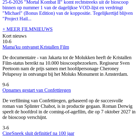
25-6-2026 "Mortal Kombat II" komt rechtstreeks uit de bioscoop
binnen op nummer 1 van de dagelijkse VOD-lijst en verdringt
"Michael" (Bonus Edition) van de koppositie. Tegelijkertijd blijven
"Project Hail...
+ MEER FILMNIEUWS
Kort nieuws
10-6
Mama'ku ontvangt Kristallen Film
De documentaire
- van Jakarta tot de Molukken heeft de Kristallen
Film-status bereikt na 10.000 bioscoopbezoekers. Regisseur Sven
Peetoom nam de prijs samen met hoofdpersonage Cheroney
Pelupessy in ontvangst bij het Moluks Monument in Amsterdam.
9-6
Opnames gestart van Confettiregen
De verfilming van Confettiregen, gebaseerd op de succesvolle
roman van Splinter Chabot, is in productie gegaan. Roman Derwig
speelt de hoofdrol in de coming-of-agefilm, die op 7 oktober 2027 in
de bioscoop verschijnt.
3-6
CineSneek sluit definitief na 100 jaar