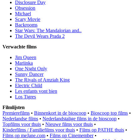
Disclosure Day
Obsession
Michael
Scary Movie
Backrooms
Star Wars: The Mandalorian and..
The Devil Wears Prada 2
Verwachte films
Jim Queen
Mariinka
One Night Only
Sunny Dancer
The Rivals of Amziah King
Electric Child
Les enfants vont bien
Los Tigres
Filmlijsten
Premierefilms
•
Binnenkort in de bioscoop
•
Bioscoop top films
•
Nederlandse films
•
Nederlandstalige films in de bioscoop
•
Topfilms voor thuis
•
Nieuwe films voor thuis
•
Kinderfilms / Familiefilms voor thuis
•
Films op PATHE thuis
•
Films op meJane.com
•
Films op Cinemember
•