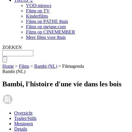
THUIS ⌄
VOD-nieuws
Films op TV
Kinderfilms
Films op PATHE thuis
Films op mejane.com
Films op CINEMEMBER
Meer films voor thuis
ZOEKEN
Home
>
Films
>
Bambi (NL)
> Filmagenda
Bambi (NL)
Bambi, l'histoire d'une vie dans les bois
Overzicht
Trailer/Stills
Meningen
Details