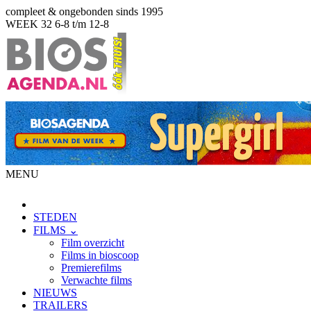
compleet & ongebonden sinds 1995
WEEK 32
6-8 t/m 12-8
MENU
STEDEN
FILMS ⌄
Film overzicht
Films in bioscoop
Premierefilms
Verwachte films
NIEUWS
TRAILERS