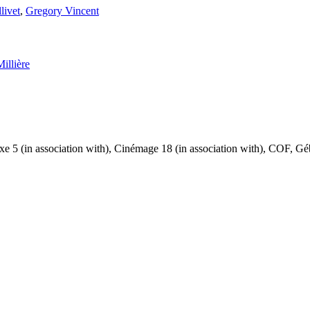
livet
,
Gregory Vincent
illière
éaxe 5 (in association with), Cinémage 18 (in association with), COF, 