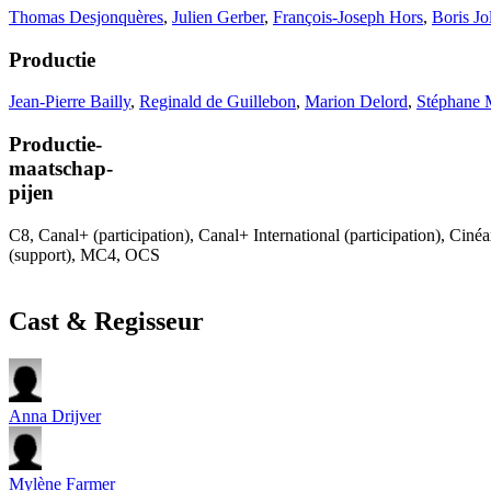
Thomas Desjonquères
,
Julien Gerber
,
François-Joseph Hors
,
Boris Jol
Productie
Jean-Pierre Bailly
,
Reginald de Guillebon
,
Marion Delord
,
Stéphane M
Productie-
maatschap-
pijen
C8, Canal+ (participation), Canal+ International (participation), Cin
(support), MC4, OCS
Cast & Regisseur
Anna Drijver
Mylène Farmer