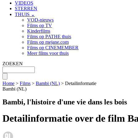
VIDEOS
STERREN
THUIS ⌄
VOD-nieuws
Films op TV
Kinderfilms
Films op PATHE thuis
Films op mejane.com
Films op CINEMEMBER
Meer films voor thuis
ZOEKEN
Home
>
Films
>
Bambi (NL)
> Detailinformatie
Bambi (NL)
Bambi, l'histoire d'une vie dans les bois
Detailinformatie over de film 