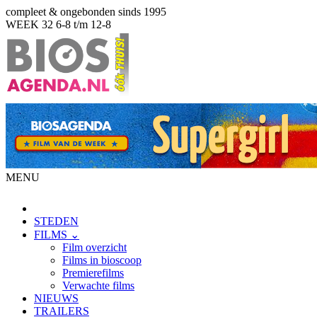
compleet & ongebonden sinds 1995
WEEK 32
6-8 t/m 12-8
MENU
STEDEN
FILMS ⌄
Film overzicht
Films in bioscoop
Premierefilms
Verwachte films
NIEUWS
TRAILERS