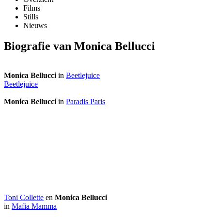
Films
Stills
Nieuws
Biografie van Monica Bellucci
Monica Bellucci
in
Beetlejuice
Beetlejuice
Monica Bellucci
in
Paradis Paris
Toni Collette
en
Monica Bellucci
in
Mafia Mamma