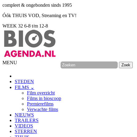
compleet & ongebonden sinds 1995
Óók THUIS VOD, Streaming en TV!
WEEK 32
6-8 t/m 12-8
MENU
STEDEN
FILMS ⌄
Film overzicht
Films in bioscoop
Premierefilms
Verwachte films
NIEUWS
TRAILERS
VIDEOS
STERREN