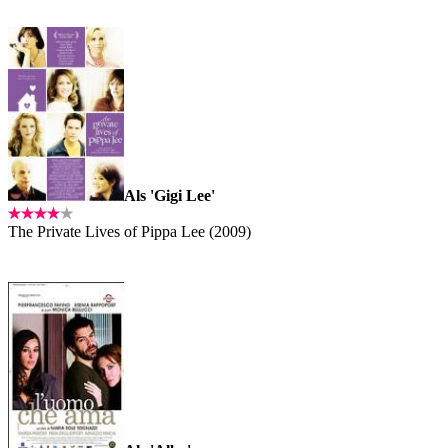
Als 'Gigi Lee'
The Private Lives of Pippa Lee (2009)