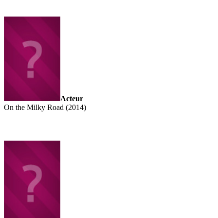
Acteur
On the Milky Road (2014)