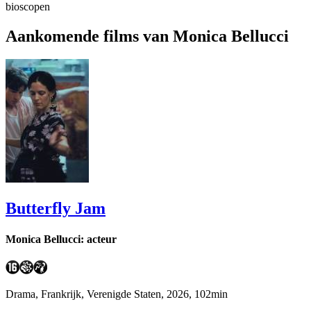
bioscopen
Aankomende films van Monica Bellucci
Butterfly Jam
Monica Bellucci: acteur
Drama, Frankrijk, Verenigde Staten, 2026, 102min