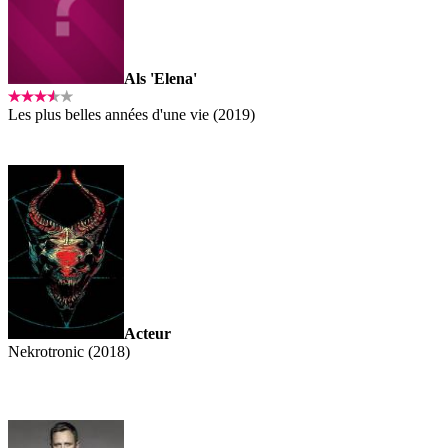
Als 'Elena'
Les plus belles années d'une vie (2019)
Acteur
Nekrotronic (2018)