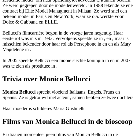
Ze werd gegrepen door de modellenwereld. In 1988 tekende ze ene
contract bij Elite Model Managment in Milaan. Ze werd snel een
bekend model in Parijs en New York, waar ze o.a. werkte voor
Dolce & Gabbana en ELLE.
Bellucci's filmcarrière begon in de vroege jaren negentig. Haar
eerste rol was in
s
in 1992. Vervolgens speelde ze in
,
en
, maar is
misschien bekender door haar rol als Persephone in
en
en als Mary
Magdelene in
.
In 2005 speelde Bellucci een mooie slechte koningin in
en in 2007
was te zien als prostituee in
.
Trivia over Monica Bellucci
Monica Bellucci
spreekt vloeiend Italiaans, Engels, Frans en
Spaans. Ze is getrouwd met acteur
, samen hebben ze twee dochters.
Haar moeder is schilderes Maria Gustinelli.
Films van Monica Bellucci in de bioscoop
Er draaien momenteel geen films van Monica Bellucci in de