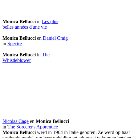
Monica Bellucci
in
Les plus
belles années d'une vie
Monica Bellucci
en
Daniel Craig
in
Spectre
Monica Bellucci
in
The
Whistleblower
Nicolas Cage
en
Monica Bellucci
in
The Sorcerer's Apprentice
Monica Bellucci
werd in 1964 in Italië geboren. Ze werd op haar
zestiende model, om haar opleiding tot advocaat te kunnen betalen.