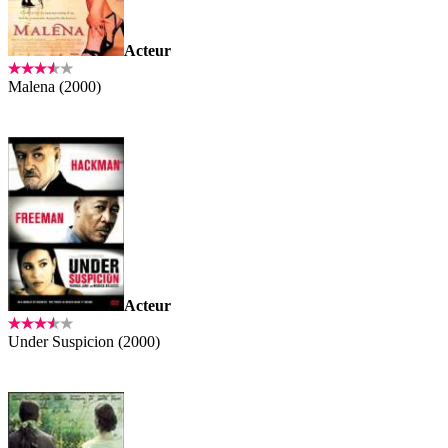
Acteur
Malena (2000)
Acteur
Under Suspicion (2000)