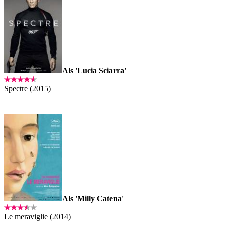
Als 'Lucia Sciarra'
Spectre (2015)
Als 'Milly Catena'
Le meraviglie (2014)