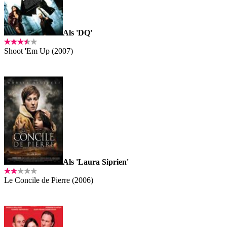
Als 'DQ'
Shoot 'Em Up (2007)
Als 'Laura Siprien'
Le Concile de Pierre (2006)