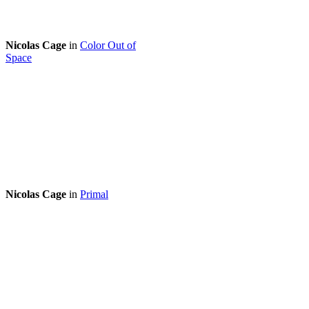
Nicolas Cage
in
Color Out of
Space
Nicolas Cage
in
Primal