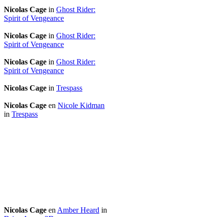
Nicolas Cage
in
Ghost Rider:
Spirit of Vengeance
Nicolas Cage
in
Ghost Rider:
Spirit of Vengeance
Nicolas Cage
in
Ghost Rider:
Spirit of Vengeance
Nicolas Cage
in
Trespass
Nicolas Cage
en
Nicole Kidman
in
Trespass
Nicolas Cage
en
Amber Heard
in