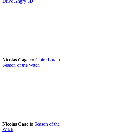
Drive Angry 3D
Nicolas Cage
en
Claire Foy
in
Season of the Witch
Nicolas Cage
in
Season of the
Witch