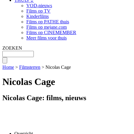
THUIS ⌄
VOD-nieuws
Films op TV
Kinderfilms
Films op PATHE thuis
Films op mejane.com
Films op CINEMEMBER
Meer films voor thuis
ZOEKEN
Home
>
Filmsterren
> Nicolas Cage
Nicolas Cage
Nicolas Cage: films, nieuws
Overzicht