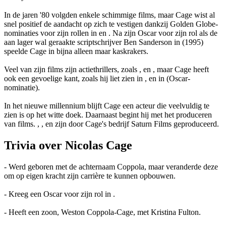
In de jaren '80 volgden enkele schimmige films, maar Cage wist al
snel positief de aandacht op zich te vestigen dankzij Golden Globe-
nominaties voor zijn rollen in
en
. Na zijn Oscar voor zijn rol als de
aan lager wal geraakte scriptschrijver Ben Sanderson in
(1995)
speelde Cage in bijna alleen maar kaskrakers.
Veel van zijn films zijn actiethrillers, zoals
,
en
, maar Cage heeft
ook een gevoelige kant, zoals hij liet zien in
,
en in
(Oscar-
nominatie).
In het nieuwe millennium blijft Cage een acteur die veelvuldig te
zien is op het witte doek. Daarnaast begint hij met het produceren
van films.
,
,
en
zijn door Cage's bedrijf Saturn Films geproduceerd.
Trivia over Nicolas Cage
- Werd geboren met de achternaam Coppola, maar veranderde deze
om op eigen kracht zijn carrière te kunnen opbouwen.
- Kreeg een Oscar voor zijn rol in
.
- Heeft een zoon, Weston Coppola-Cage, met Kristina Fulton.