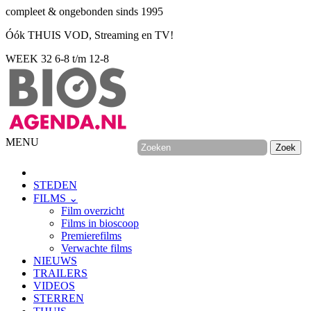
compleet & ongebonden sinds 1995
Óók THUIS VOD, Streaming en TV!
WEEK 32
6-8 t/m 12-8
MENU
STEDEN
FILMS ⌄
Film overzicht
Films in bioscoop
Premierefilms
Verwachte films
NIEUWS
TRAILERS
VIDEOS
STERREN