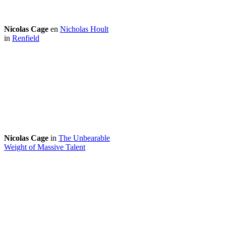
Nicolas Cage
en
Nicholas Hoult
in
Renfield
Nicolas Cage
in
The Unbearable
Weight of Massive Talent