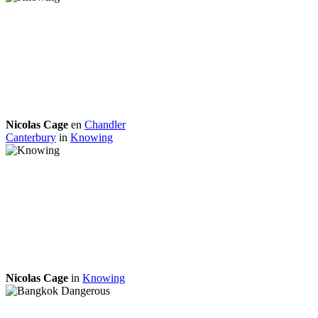
Nicolas Cage
en
Chandler
Canterbury
in
Knowing
Nicolas Cage
in
Knowing