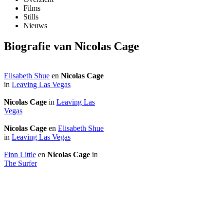
Films
Stills
Nieuws
Biografie van Nicolas Cage
Elisabeth Shue
en
Nicolas Cage
in
Leaving Las Vegas
Nicolas Cage
in
Leaving Las
Vegas
Nicolas Cage
en
Elisabeth Shue
in
Leaving Las Vegas
Finn Little
en
Nicolas Cage
in
The Surfer