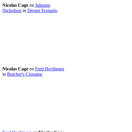
Nicolas Cage
en
Julianne
Nicholson
in
Dream Scenario
Nicolas Cage
en
Fred Hechinger
in
Butcher's Crossing