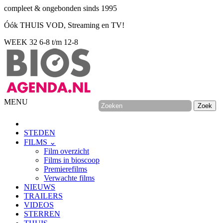
compleet & ongebonden sinds 1995
Óók THUIS VOD, Streaming en TV!
WEEK 32
6-8 t/m 12-8
MENU
STEDEN
FILMS ⌄
Film overzicht
Films in bioscoop
Premierefilms
Verwachte films
NIEUWS
TRAILERS
VIDEOS
STERREN