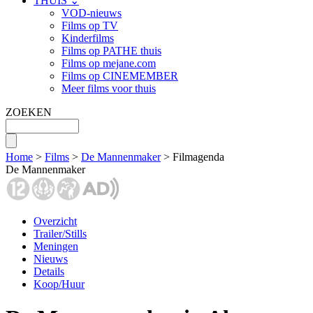
THUIS ⌄
VOD-nieuws
Films op TV
Kinderfilms
Films op PATHE thuis
Films op mejane.com
Films op CINEMEMBER
Meer films voor thuis
ZOEKEN
Home
>
Films
>
De Mannenmaker
> Filmagenda
De Mannenmaker
Overzicht
Trailer/Stills
Meningen
Nieuws
Details
Koop/Huur