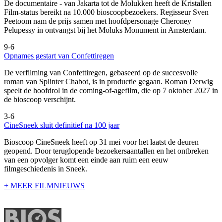
De documentaire
- van Jakarta tot de Molukken heeft de Kristallen
Film-status bereikt na 10.000 bioscoopbezoekers. Regisseur Sven
Peetoom nam de prijs samen met hoofdpersonage Cheroney
Pelupessy in ontvangst bij het Moluks Monument in Amsterdam.
9-6
Opnames gestart van Confettiregen
De verfilming van Confettiregen, gebaseerd op de succesvolle
roman van Splinter Chabot, is in productie gegaan. Roman Derwig
speelt de hoofdrol in de coming-of-agefilm, die op 7 oktober 2027 in
de bioscoop verschijnt.
3-6
CineSneek sluit definitief na 100 jaar
Bioscoop CineSneek heeft op 31 mei voor het laatst de deuren
geopend. Door teruglopende bezoekersaantallen en het ontbreken
van een opvolger komt een einde aan ruim een eeuw
filmgeschiedenis in Sneek.
+ MEER FILMNIEUWS