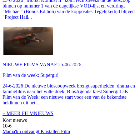
25-6-2026 "Mortal Kombat II" komt rechtstreeks uit de bioscoop
binnen op nummer 1 van de dagelijkse VOD-lijst en verdringt
"Michael" (Bonus Edition) van de koppositie. Tegelijkertijd blijven
"Project Hail...
NIEUWE FILMS VANAF 25-06-2026
Film van de week: Supergirl
24-6-2026 De nieuwe bioscoopweek brengt superhelden, drama en
familiefilms naar het witte doek. BiosAgenda kiest Supergirl als
Film van de Week: een nieuwe start voor een van de bekendste
heldinnen uit het...
+ MEER FILMNIEUWS
Kort nieuws
10-6
Mama'ku ontvangt Kristallen Film