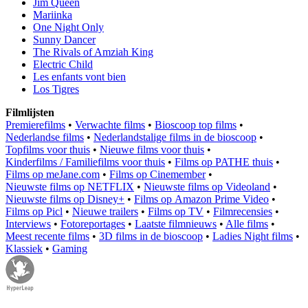
Jim Queen
Mariinka
One Night Only
Sunny Dancer
The Rivals of Amziah King
Electric Child
Les enfants vont bien
Los Tigres
Filmlijsten
Premierefilms
•
Verwachte films
•
Bioscoop top films
•
Nederlandse films
•
Nederlandstalige films in de bioscoop
•
Topfilms voor thuis
•
Nieuwe films voor thuis
•
Kinderfilms / Familiefilms voor thuis
•
Films op PATHE thuis
•
Films op meJane.com
•
Films op Cinemember
•
Nieuwste films op NETFLIX
•
Nieuwste films op Videoland
•
Nieuwste films op Disney+
•
Films op Amazon Prime Video
•
Films op Picl
•
Nieuwe trailers
•
Films op TV
•
Filmrecensies
•
Interviews
•
Fotoreportages
•
Laatste filmnieuws
•
Alle films
•
Meest recente films
•
3D films in de bioscoop
•
Ladies Night films
•
Klassiek
•
Gaming