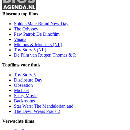
Bioscoop top films
Spider-Man: Brand New Day
The Odyssey
Paw Patrol: De Dinofilm
Vaiana
Minions & Monsters (NL)
Toy Story 5 (NL)
De Film van Rutger, Thomas & P..
Topfilms voor thuis
Toy Story 5
Disclosure Day
Obsession
Michael
Scary Movie
Backrooms
Star Wars: The Mandalorian and..
The Devil Wears Prada 2
Verwachte films