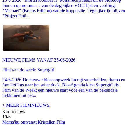
25-6-2026 "Mortal Kombat II" komt rechtstreeks uit de bioscoop
binnen op nummer 1 van de dagelijkse VOD-lijst en verdringt
"Michael" (Bonus Edition) van de koppositie. Tegelijkertijd blijven
"Project Hail...
NIEUWE FILMS VANAF 25-06-2026
Film van de week: Supergirl
24-6-2026 De nieuwe bioscoopweek brengt superhelden, drama en
familiefilms naar het witte doek. BiosAgenda kiest Supergirl als
Film van de Week: een nieuwe start voor een van de bekendste
heldinnen uit het...
+ MEER FILMNIEUWS
Kort nieuws
10-6
Mama'ku ontvangt Kristallen Film