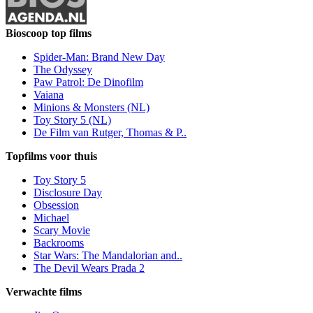
Bioscoop top films
Spider-Man: Brand New Day
The Odyssey
Paw Patrol: De Dinofilm
Vaiana
Minions & Monsters (NL)
Toy Story 5 (NL)
De Film van Rutger, Thomas & P..
Topfilms voor thuis
Toy Story 5
Disclosure Day
Obsession
Michael
Scary Movie
Backrooms
Star Wars: The Mandalorian and..
The Devil Wears Prada 2
Verwachte films