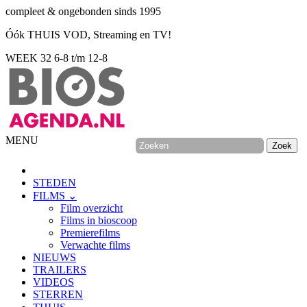
compleet & ongebonden sinds 1995
Óók THUIS VOD, Streaming en TV!
WEEK 32
6-8 t/m 12-8
MENU
STEDEN
FILMS ⌄
Film overzicht
Films in bioscoop
Premierefilms
Verwachte films
NIEUWS
TRAILERS
VIDEOS
STERREN