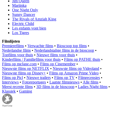
Jim Queen
Mariinka
One Night Only
Sunny Dancer
The Rivals of Amziah King
Electric Child
Les enfants vont bien
Los Tigres
Filmlijsten
Premierefilms
•
Verwachte films
•
Bioscoop top films
•
Nederlandse films
•
Nederlandstalige films in de bioscoop
•
Topfilms voor thuis
•
Nieuwe films voor thuis
•
Kinderfilms / Familiefilms voor thuis
•
Films op PATHE thuis
•
Films op meJane.com
•
Films op Cinemember
•
Nieuwste films op NETFLIX
•
Nieuwste films op Videoland
•
Nieuwste films op Disney+
•
Films op Amazon Prime Video
•
Films op Picl
•
Nieuwe trailers
•
Films op TV
•
Filmrecensies
•
Interviews
•
Fotoreportages
•
Laatste filmnieuws
•
Alle films
•
Meest recente films
•
3D films in de bioscoop
•
Ladies Night films
•
Klassiek
•
Gaming