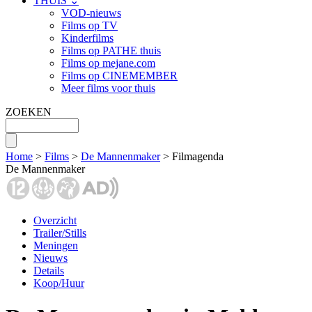
THUIS ⌄
VOD-nieuws
Films op TV
Kinderfilms
Films op PATHE thuis
Films op mejane.com
Films op CINEMEMBER
Meer films voor thuis
ZOEKEN
Home
>
Films
>
De Mannenmaker
> Filmagenda
De Mannenmaker
Overzicht
Trailer/Stills
Meningen
Nieuws
Details
Koop/Huur