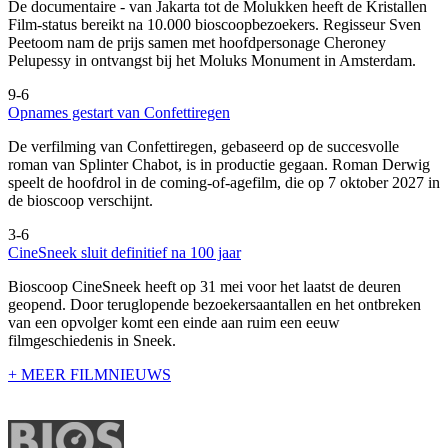
De documentaire
- van Jakarta tot de Molukken heeft de Kristallen
Film-status bereikt na 10.000 bioscoopbezoekers. Regisseur Sven
Peetoom nam de prijs samen met hoofdpersonage Cheroney
Pelupessy in ontvangst bij het Moluks Monument in Amsterdam.
9-6
Opnames gestart van Confettiregen
De verfilming van Confettiregen, gebaseerd op de succesvolle
roman van Splinter Chabot, is in productie gegaan. Roman Derwig
speelt de hoofdrol in de coming-of-agefilm, die op 7 oktober 2027 in
de bioscoop verschijnt.
3-6
CineSneek sluit definitief na 100 jaar
Bioscoop CineSneek heeft op 31 mei voor het laatst de deuren
geopend. Door teruglopende bezoekersaantallen en het ontbreken
van een opvolger komt een einde aan ruim een eeuw
filmgeschiedenis in Sneek.
+ MEER FILMNIEUWS