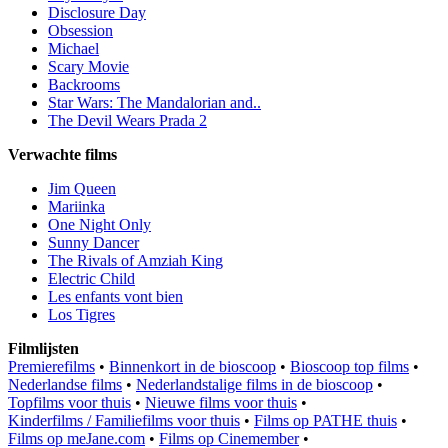
Disclosure Day
Obsession
Michael
Scary Movie
Backrooms
Star Wars: The Mandalorian and..
The Devil Wears Prada 2
Verwachte films
Jim Queen
Mariinka
One Night Only
Sunny Dancer
The Rivals of Amziah King
Electric Child
Les enfants vont bien
Los Tigres
Filmlijsten
Premierefilms
•
Binnenkort in de bioscoop
•
Bioscoop top films
•
Nederlandse films
•
Nederlandstalige films in de bioscoop
•
Topfilms voor thuis
•
Nieuwe films voor thuis
•
Kinderfilms / Familiefilms voor thuis
•
Films op PATHE thuis
•
Films op meJane.com
•
Films op Cinemember
•