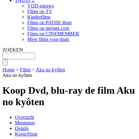
THUIS ⌄
VOD-nieuws
Films op TV
Kinderfilms
Films op PATHE thuis
Films op mejane.com
Films op CINEMEMBER
Meer films voor thuis
ZOEKEN
Home
>
Films
>
Aku no kyôten
Aku no kyôten
Koop Dvd, blu-ray de film Aku
no kyôten
Overzicht
Meningen
Details
Koop/Huur