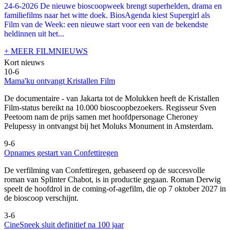
24-6-2026 De nieuwe bioscoopweek brengt superhelden, drama en
familiefilms naar het witte doek. BiosAgenda kiest Supergirl als
Film van de Week: een nieuwe start voor een van de bekendste
heldinnen uit het...
+ MEER FILMNIEUWS
Kort nieuws
10-6
Mama'ku ontvangt Kristallen Film
De documentaire
- van Jakarta tot de Molukken heeft de Kristallen
Film-status bereikt na 10.000 bioscoopbezoekers. Regisseur Sven
Peetoom nam de prijs samen met hoofdpersonage Cheroney
Pelupessy in ontvangst bij het Moluks Monument in Amsterdam.
9-6
Opnames gestart van Confettiregen
De verfilming van Confettiregen, gebaseerd op de succesvolle
roman van Splinter Chabot, is in productie gegaan. Roman Derwig
speelt de hoofdrol in de coming-of-agefilm, die op 7 oktober 2027 in
de bioscoop verschijnt.
3-6
CineSneek sluit definitief na 100 jaar