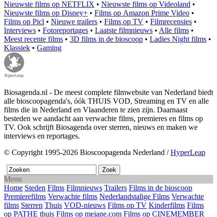
Nieuwste films op NETFLIX
•
Nieuwste films op Videoland
•
Nieuwste films op Disney+
•
Films op Amazon Prime Video
•
Films op Picl
•
Nieuwe trailers
•
Films op TV
•
Filmrecensies
•
Interviews
•
Fotoreportages
•
Laatste filmnieuws
•
Alle films
•
Meest recente films
•
3D films in de bioscoop
•
Ladies Night films
•
Klassiek
•
Gaming
Biosagenda.nl - De meest complete filmwebsite van Nederland biedt
alle bioscoopagenda's, óók THUIS VOD, Streaming en TV en alle
films die in Nederland en Vlaanderen te zien zijn. Daarnaast
besteden we aandacht aan verwachte films, premieres en films op
TV. Ook schrijft Biosagenda over sterren, nieuws en maken we
interviews en reportages.
© Copyright 1995-2026 Bioscoopagenda Nederland /
HyperLeap
Menu
Home
Steden
Films
Filmnieuws
Trailers
Films in de bioscoop
Premierefilms
Verwachte films
Nederlandstalige Films
Verwachte
films
Sterren
Thuis
VOD-nieuws
Films op TV
Kinderfilms
Films
op PATHE thuis
Films op mejane.com
Films op CINEMEMBER