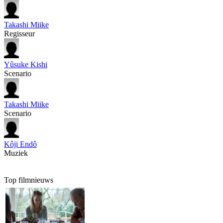
Takashi Miike
Regisseur
Yûsuke Kishi
Scenario
Takashi Miike
Scenario
Kôji Endô
Muziek
Top filmnieuws