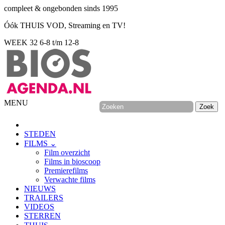
compleet & ongebonden sinds 1995
Óók THUIS VOD, Streaming en TV!
WEEK 32
6-8 t/m 12-8
MENU
STEDEN
FILMS ⌄
Film overzicht
Films in bioscoop
Premierefilms
Verwachte films
NIEUWS
TRAILERS
VIDEOS
STERREN