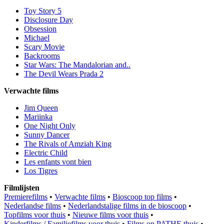
Toy Story 5
Disclosure Day
Obsession
Michael
Scary Movie
Backrooms
Star Wars: The Mandalorian and..
The Devil Wears Prada 2
Verwachte films
Jim Queen
Mariinka
One Night Only
Sunny Dancer
The Rivals of Amziah King
Electric Child
Les enfants vont bien
Los Tigres
Filmlijsten
Premierefilms
•
Verwachte films
•
Bioscoop top films
•
Nederlandse films
•
Nederlandstalige films in de bioscoop
•
Topfilms voor thuis
•
Nieuwe films voor thuis
•
Kinderfilms / Familiefilms voor thuis
•
Films op PATHE thuis
•