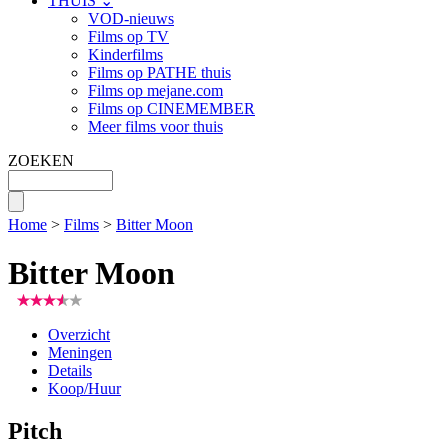
THUIS ⌄
VOD-nieuws
Films op TV
Kinderfilms
Films op PATHE thuis
Films op mejane.com
Films op CINEMEMBER
Meer films voor thuis
ZOEKEN
Home
>
Films
>
Bitter Moon
Bitter Moon
Overzicht
Meningen
Details
Koop/Huur
Pitch