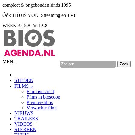
compleet & ongebonden sinds 1995
Óók THUIS VOD, Streaming en TV!
WEEK 32
6-8 t/m 12-8
MENU
STEDEN
FILMS ⌄
Film overzicht
Films in bioscoop
Premierefilms
Verwachte films
NIEUWS
TRAILERS
VIDEOS
STERREN