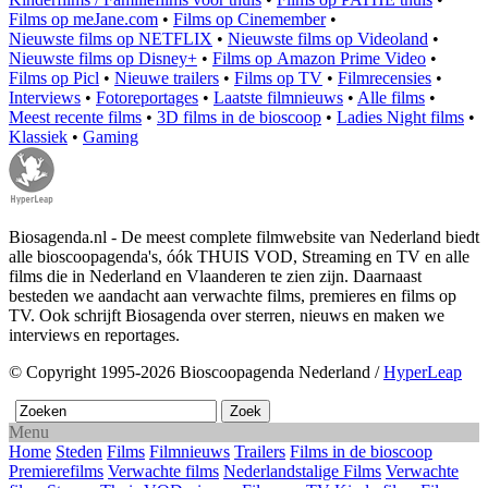
Films op meJane.com
•
Films op Cinemember
•
Nieuwste films op NETFLIX
•
Nieuwste films op Videoland
•
Nieuwste films op Disney+
•
Films op Amazon Prime Video
•
Films op Picl
•
Nieuwe trailers
•
Films op TV
•
Filmrecensies
•
Interviews
•
Fotoreportages
•
Laatste filmnieuws
•
Alle films
•
Meest recente films
•
3D films in de bioscoop
•
Ladies Night films
•
Klassiek
•
Gaming
Biosagenda.nl - De meest complete filmwebsite van Nederland biedt
alle bioscoopagenda's, óók THUIS VOD, Streaming en TV en alle
films die in Nederland en Vlaanderen te zien zijn. Daarnaast
besteden we aandacht aan verwachte films, premieres en films op
TV. Ook schrijft Biosagenda over sterren, nieuws en maken we
interviews en reportages.
© Copyright 1995-2026 Bioscoopagenda Nederland /
HyperLeap
Menu
Home
Steden
Films
Filmnieuws
Trailers
Films in de bioscoop
Premierefilms
Verwachte films
Nederlandstalige Films
Verwachte