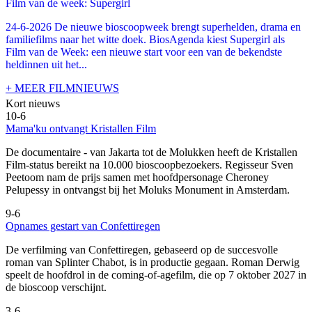
Film van de week: Supergirl
24-6-2026 De nieuwe bioscoopweek brengt superhelden, drama en
familiefilms naar het witte doek. BiosAgenda kiest Supergirl als
Film van de Week: een nieuwe start voor een van de bekendste
heldinnen uit het...
+ MEER FILMNIEUWS
Kort nieuws
10-6
Mama'ku ontvangt Kristallen Film
De documentaire
- van Jakarta tot de Molukken heeft de Kristallen
Film-status bereikt na 10.000 bioscoopbezoekers. Regisseur Sven
Peetoom nam de prijs samen met hoofdpersonage Cheroney
Pelupessy in ontvangst bij het Moluks Monument in Amsterdam.
9-6
Opnames gestart van Confettiregen
De verfilming van Confettiregen, gebaseerd op de succesvolle
roman van Splinter Chabot, is in productie gegaan. Roman Derwig
speelt de hoofdrol in de coming-of-agefilm, die op 7 oktober 2027 in
de bioscoop verschijnt.
3-6