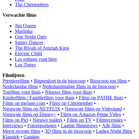
The Christophers
Verwachte films
Jim Queen
Mariinka
One Night Only
Sunny Dancer
The Rivals of Amziah King
Electric Child
Les enfants vont bien
Los Tigres
Filmlijsten
Premierefilms
•
Binnenkort in de bioscoop
•
Bioscoop top films
•
Nederlandse films
•
Nederlandstalige films in de bioscoop
•
Topfilms voor thuis
•
Nieuwe films voor thuis
•
Kinderfilms / Familiefilms voor thuis
•
Films op PATHE thuis
•
Films op meJane.com
•
Films op Cinemember
•
Nieuwste films op NETFLIX
•
Nieuwste films op Videoland
•
Nieuwste films op Disney+
•
Films op Amazon Prime Video
•
Films op Picl
•
Nieuwe trailers
•
Films op TV
•
Filmrecensies
•
Interviews
•
Fotoreportages
•
Laatste filmnieuws
•
Alle films
•
Meest recente films
•
3D films in de bioscoop
•
Ladies Night films
•
Klassiek
•
Gaming