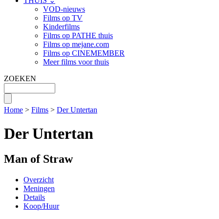
THUIS ⌄
VOD-nieuws
Films op TV
Kinderfilms
Films op PATHE thuis
Films op mejane.com
Films op CINEMEMBER
Meer films voor thuis
ZOEKEN
Home
>
Films
>
Der Untertan
Der Untertan
Man of Straw
Overzicht
Meningen
Details
Koop/Huur