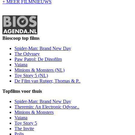
+ MEER FILMNIEUWS
Bioscoop top films
Spider-Man: Brand New Day
The Odyssey
Paw Patrol: De Dinofilm
Vaiana
Minions & Monsters (NL)
Toy Story 5 (NL)
De Film van Rutger, Thomas & P..
Topfilms voor thuis
Spider-Man: Brand New Day
Theremin: An Electronic Odysse..
Minions & Monsters
Vaiana
Toy Story 5
The Invite
Polis