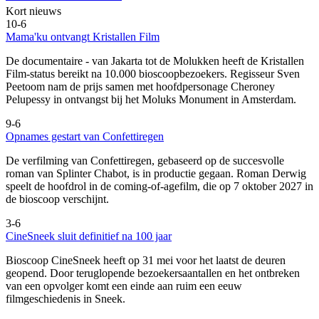
Kort nieuws
10-6
Mama'ku ontvangt Kristallen Film
De documentaire
- van Jakarta tot de Molukken heeft de Kristallen
Film-status bereikt na 10.000 bioscoopbezoekers. Regisseur Sven
Peetoom nam de prijs samen met hoofdpersonage Cheroney
Pelupessy in ontvangst bij het Moluks Monument in Amsterdam.
9-6
Opnames gestart van Confettiregen
De verfilming van Confettiregen, gebaseerd op de succesvolle
roman van Splinter Chabot, is in productie gegaan. Roman Derwig
speelt de hoofdrol in de coming-of-agefilm, die op 7 oktober 2027 in
de bioscoop verschijnt.
3-6
CineSneek sluit definitief na 100 jaar
Bioscoop CineSneek heeft op 31 mei voor het laatst de deuren
geopend. Door teruglopende bezoekersaantallen en het ontbreken
van een opvolger komt een einde aan ruim een eeuw
filmgeschiedenis in Sneek.