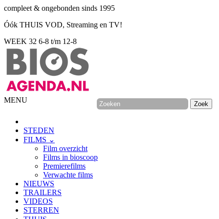
compleet & ongebonden sinds 1995
Óók THUIS VOD, Streaming en TV!
WEEK 32
6-8 t/m 12-8
MENU
STEDEN
FILMS ⌄
Film overzicht
Films in bioscoop
Premierefilms
Verwachte films
NIEUWS
TRAILERS
VIDEOS
STERREN