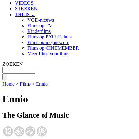
VIDEOS
STERREN
THUIS ⌄
VOD-nieuws
Films op TV
Kinderfilms
Films op PATHE thuis
Films op mejane.com
Films op CINEMEMBER
Meer films voor thuis
ZOEKEN
Home
>
Films
>
Ennio
Ennio
The Glance of Music