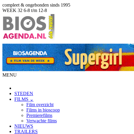
compleet & ongebonden sinds 1995
WEEK 32
6-8 t/m 12-8
MENU
STEDEN
FILMS ⌄
Film overzicht
Films in bioscoop
Premierefilms
Verwachte films
NIEUWS
TRAILERS