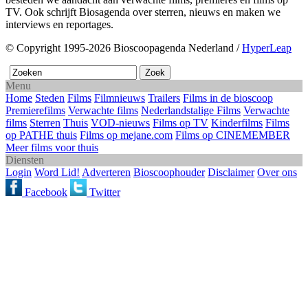
TV. Ook schrijft Biosagenda over sterren, nieuws en maken we
interviews en reportages.
© Copyright 1995-2026 Bioscoopagenda Nederland /
HyperLeap
Menu
Home
Steden
Films
Filmnieuws
Trailers
Films in de bioscoop
Premierefilms
Verwachte films
Nederlandstalige Films
Verwachte
films
Sterren
Thuis
VOD-nieuws
Films op TV
Kinderfilms
Films
op PATHE thuis
Films op mejane.com
Films op CINEMEMBER
Meer films voor thuis
Diensten
Login
Word Lid!
Adverteren
Bioscoophouder
Disclaimer
Over ons
Facebook
Twitter