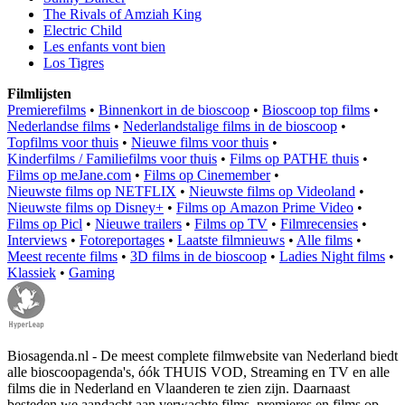
The Rivals of Amziah King
Electric Child
Les enfants vont bien
Los Tigres
Filmlijsten
Premierefilms
•
Binnenkort in de bioscoop
•
Bioscoop top films
•
Nederlandse films
•
Nederlandstalige films in de bioscoop
•
Topfilms voor thuis
•
Nieuwe films voor thuis
•
Kinderfilms / Familiefilms voor thuis
•
Films op PATHE thuis
•
Films op meJane.com
•
Films op Cinemember
•
Nieuwste films op NETFLIX
•
Nieuwste films op Videoland
•
Nieuwste films op Disney+
•
Films op Amazon Prime Video
•
Films op Picl
•
Nieuwe trailers
•
Films op TV
•
Filmrecensies
•
Interviews
•
Fotoreportages
•
Laatste filmnieuws
•
Alle films
•
Meest recente films
•
3D films in de bioscoop
•
Ladies Night films
•
Klassiek
•
Gaming
Biosagenda.nl - De meest complete filmwebsite van Nederland biedt
alle bioscoopagenda's, óók THUIS VOD, Streaming en TV en alle
films die in Nederland en Vlaanderen te zien zijn. Daarnaast
besteden we aandacht aan verwachte films, premieres en films op