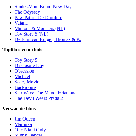
Spider-Man: Brand New Day
The Odyssey
Paw Patrol: De Dinofilm
Vaiana
Minions & Monsters (NL)
Toy Story 5 (NL)
De Film van Rutger, Thomas & P..
Topfilms voor thuis
Toy Story 5
Disclosure Day
Obsession
Michael
Scary Movie
Backrooms
Star Wars: The Mandalorian and..
The Devil Wears Prada 2
Verwachte films
Jim Queen
Mariinka
One Night Only
Sunny Dancer