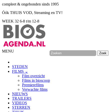
compleet & ongebonden sinds 1995
Óók THUIS VOD, Streaming en TV!
WEEK 32
6-8 t/m 12-8
MENU
STEDEN
FILMS ⌄
Film overzicht
Films in bioscoop
Premierefilms
Verwachte films
NIEUWS
TRAILERS
VIDEOS
STERREN