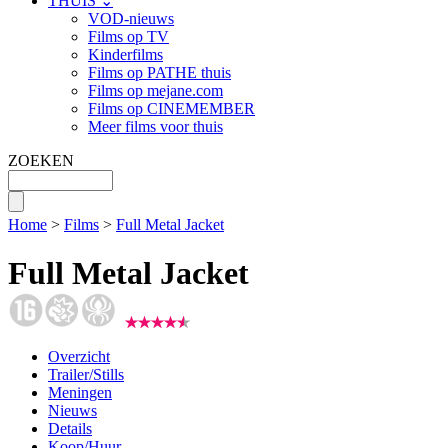
THUIS ⌄
VOD-nieuws
Films op TV
Kinderfilms
Films op PATHE thuis
Films op mejane.com
Films op CINEMEMBER
Meer films voor thuis
ZOEKEN
Home
>
Films
>
Full Metal Jacket
Full Metal Jacket
Overzicht
Trailer/Stills
Meningen
Nieuws
Details
Koop/Huur