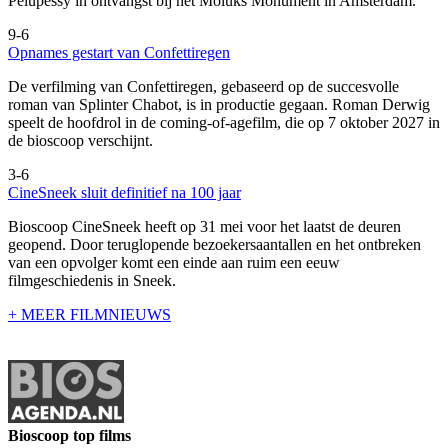
Pelupessy in ontvangst bij het Moluks Monument in Amsterdam.
9-6
Opnames gestart van Confettiregen
De verfilming van Confettiregen, gebaseerd op de succesvolle
roman van Splinter Chabot, is in productie gegaan. Roman Derwig
speelt de hoofdrol in de coming-of-agefilm, die op 7 oktober 2027 in
de bioscoop verschijnt.
3-6
CineSneek sluit definitief na 100 jaar
Bioscoop CineSneek heeft op 31 mei voor het laatst de deuren
geopend. Door teruglopende bezoekersaantallen en het ontbreken
van een opvolger komt een einde aan ruim een eeuw
filmgeschiedenis in Sneek.
+ MEER FILMNIEUWS
Bioscoop top films