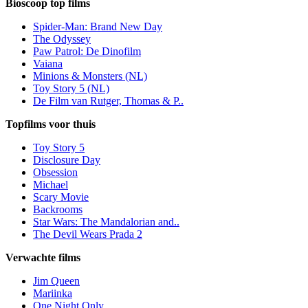
Bioscoop top films
Spider-Man: Brand New Day
The Odyssey
Paw Patrol: De Dinofilm
Vaiana
Minions & Monsters (NL)
Toy Story 5 (NL)
De Film van Rutger, Thomas & P..
Topfilms voor thuis
Toy Story 5
Disclosure Day
Obsession
Michael
Scary Movie
Backrooms
Star Wars: The Mandalorian and..
The Devil Wears Prada 2
Verwachte films
Jim Queen
Mariinka
One Night Only