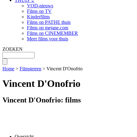
THUIS ⌄
VOD-nieuws
Films op TV
Kinderfilms
Films op PATHE thuis
Films op mejane.com
Films op CINEMEMBER
Meer films voor thuis
ZOEKEN
Home
>
Filmsterren
> Vincent D'Onofrio
Vincent D'Onofrio
Vincent D'Onofrio: films
Overzicht