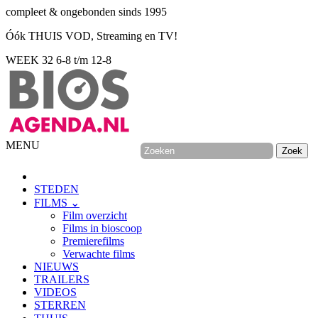
compleet & ongebonden sinds 1995
Óók THUIS VOD, Streaming en TV!
WEEK 32
6-8 t/m 12-8
MENU
STEDEN
FILMS ⌄
Film overzicht
Films in bioscoop
Premierefilms
Verwachte films
NIEUWS
TRAILERS
VIDEOS
STERREN