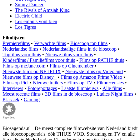
Sunny Dancer
The Rivals of Amziah King
Electric Child
Les enfants vont bien
Los Tigres
Filmlijsten
Premierefilms
•
Verwachte films
•
Bioscoop top films
•
Nederlandse films
•
Nederlandstalige films in de bioscoop
•
Topfilms voor thuis
•
Nieuwe films voor thuis
•
Kinderfilms / Familiefilms voor thuis
•
Films op PATHE thuis
•
Films op meJane.com
•
Films op Cinemember
•
Nieuwste films op NETFLIX
•
Nieuwste films op Videoland
•
Nieuwste films op Disney+
•
Films op Amazon Prime Video
•
Films op Picl
•
Nieuwe trailers
•
Films op TV
•
Filmrecensies
•
Interviews
•
Fotoreportages
•
Laatste filmnieuws
•
Alle films
•
Meest recente films
•
3D films in de bioscoop
•
Ladies Night films
•
Klassiek
•
Gaming
Biosagenda.nl - De meest complete filmwebsite van Nederland biedt
alle bioscoopagenda's, óók THUIS VOD, Streaming en TV en alle
films die in Nederland en Vlaanderen te zien zijn. Daarnaast