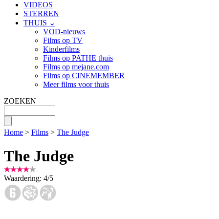
VIDEOS
STERREN
THUIS ⌄
VOD-nieuws
Films op TV
Kinderfilms
Films op PATHE thuis
Films op mejane.com
Films op CINEMEMBER
Meer films voor thuis
ZOEKEN
Home
>
Films
>
The Judge
The Judge
Waardering:
4
/
5