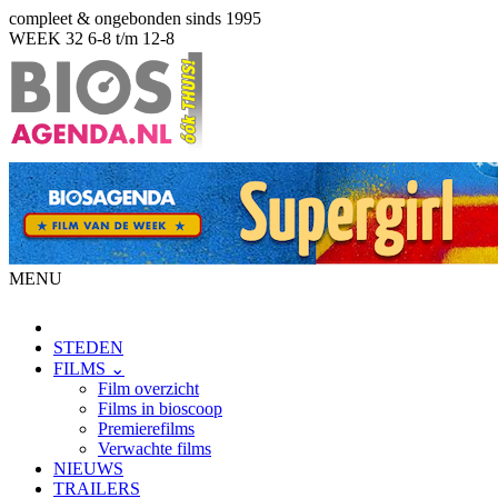
compleet & ongebonden sinds 1995
WEEK 32
6-8 t/m 12-8
MENU
STEDEN
FILMS ⌄
Film overzicht
Films in bioscoop
Premierefilms
Verwachte films
NIEUWS
TRAILERS