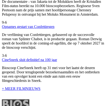
De documentaire
- van Jakarta tot de Molukken heeft de Kristallen
Film-status bereikt na 10.000 bioscoopbezoekers. Regisseur Sven
Peetoom nam de prijs samen met hoofdpersonage Cheroney
Pelupessy in ontvangst bij het Moluks Monument in Amsterdam.
9-6
Opnames gestart van Confettiregen
De verfilming van Confettiregen, gebaseerd op de succesvolle
roman van Splinter Chabot, is in productie gegaan. Roman Derwig
speelt de hoofdrol in de coming-of-agefilm, die op 7 oktober 2027 in
de bioscoop verschijnt.
3-6
CineSneek sluit definitief na 100 jaar
Bioscoop CineSneek heeft op 31 mei voor het laatst de deuren
geopend. Door teruglopende bezoekersaantallen en het ontbreken
van een opvolger komt een einde aan ruim een eeuw
filmgeschiedenis in Sneek.
+ MEER FILMNIEUWS