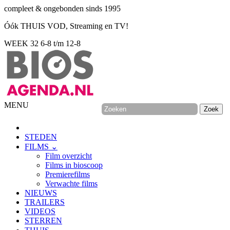
compleet & ongebonden sinds 1995
Óók THUIS VOD, Streaming en TV!
WEEK 32
6-8 t/m 12-8
MENU
STEDEN
FILMS ⌄
Film overzicht
Films in bioscoop
Premierefilms
Verwachte films
NIEUWS
TRAILERS
VIDEOS
STERREN