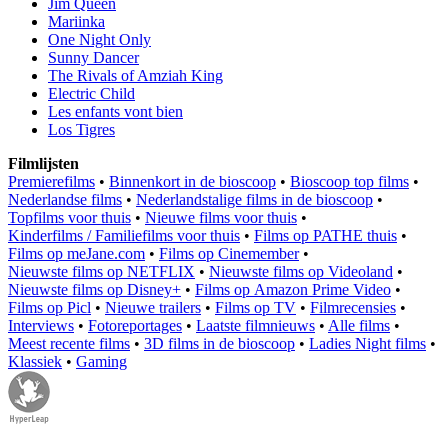
Jim Queen
Mariinka
One Night Only
Sunny Dancer
The Rivals of Amziah King
Electric Child
Les enfants vont bien
Los Tigres
Filmlijsten
Premierefilms
•
Binnenkort in de bioscoop
•
Bioscoop top films
•
Nederlandse films
•
Nederlandstalige films in de bioscoop
•
Topfilms voor thuis
•
Nieuwe films voor thuis
•
Kinderfilms / Familiefilms voor thuis
•
Films op PATHE thuis
•
Films op meJane.com
•
Films op Cinemember
•
Nieuwste films op NETFLIX
•
Nieuwste films op Videoland
•
Nieuwste films op Disney+
•
Films op Amazon Prime Video
•
Films op Picl
•
Nieuwe trailers
•
Films op TV
•
Filmrecensies
•
Interviews
•
Fotoreportages
•
Laatste filmnieuws
•
Alle films
•
Meest recente films
•
3D films in de bioscoop
•
Ladies Night films
•
Klassiek
•
Gaming