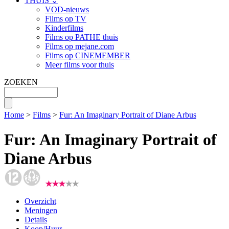
THUIS ⌄
VOD-nieuws
Films op TV
Kinderfilms
Films op PATHE thuis
Films op mejane.com
Films op CINEMEMBER
Meer films voor thuis
ZOEKEN
Home
>
Films
>
Fur: An Imaginary Portrait of Diane Arbus
Fur: An Imaginary Portrait of
Diane Arbus
Overzicht
Meningen
Details
Koop/Huur