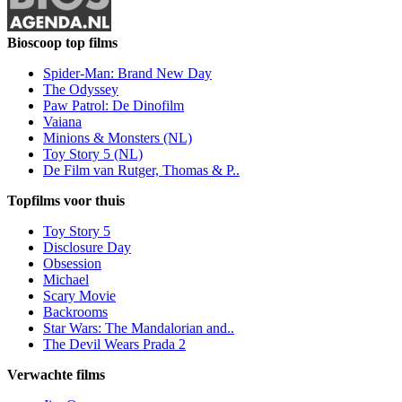
Bioscoop top films
Spider-Man: Brand New Day
The Odyssey
Paw Patrol: De Dinofilm
Vaiana
Minions & Monsters (NL)
Toy Story 5 (NL)
De Film van Rutger, Thomas & P..
Topfilms voor thuis
Toy Story 5
Disclosure Day
Obsession
Michael
Scary Movie
Backrooms
Star Wars: The Mandalorian and..
The Devil Wears Prada 2
Verwachte films