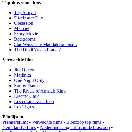
Topfilms voor thuis
Toy Story 5
Disclosure Day
Obsession
Michael
Scary Movie
Backrooms
Star Wars: The Mandalorian and..
The Devil Wears Prada 2
Verwachte films
Jim Queen
Mariinka
One Night Only
Sunny Dancer
The Rivals of Amziah King
Electric Child
Les enfants vont bien
Los Tigres
Filmlijsten
Premierefilms
•
Verwachte films
•
Bioscoop top films
•
Nederlandse films
•
Nederlandstalige films in de bioscoop
•