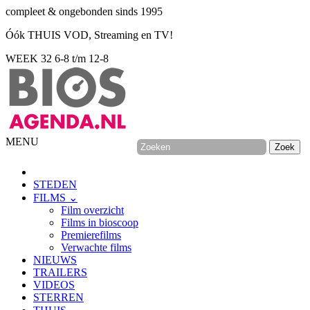
compleet & ongebonden sinds 1995
Óók THUIS VOD, Streaming en TV!
WEEK 32
6-8 t/m 12-8
MENU
STEDEN
FILMS ⌄
Film overzicht
Films in bioscoop
Premierefilms
Verwachte films
NIEUWS
TRAILERS
VIDEOS
STERREN