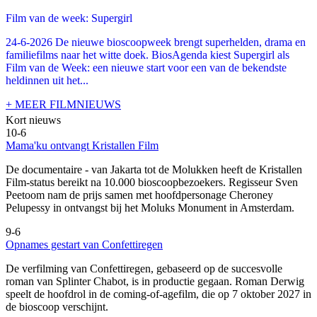
Film van de week: Supergirl
24-6-2026 De nieuwe bioscoopweek brengt superhelden, drama en
familiefilms naar het witte doek. BiosAgenda kiest Supergirl als
Film van de Week: een nieuwe start voor een van de bekendste
heldinnen uit het...
+ MEER FILMNIEUWS
Kort nieuws
10-6
Mama'ku ontvangt Kristallen Film
De documentaire
- van Jakarta tot de Molukken heeft de Kristallen
Film-status bereikt na 10.000 bioscoopbezoekers. Regisseur Sven
Peetoom nam de prijs samen met hoofdpersonage Cheroney
Pelupessy in ontvangst bij het Moluks Monument in Amsterdam.
9-6
Opnames gestart van Confettiregen
De verfilming van Confettiregen, gebaseerd op de succesvolle
roman van Splinter Chabot, is in productie gegaan. Roman Derwig
speelt de hoofdrol in de coming-of-agefilm, die op 7 oktober 2027 in
de bioscoop verschijnt.