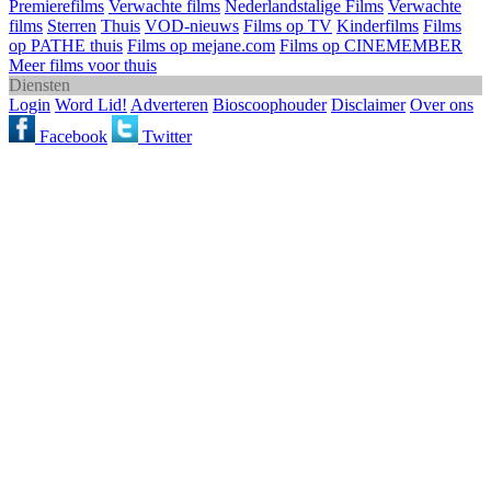
Premierefilms
Verwachte films
Nederlandstalige Films
Verwachte
films
Sterren
Thuis
VOD-nieuws
Films op TV
Kinderfilms
Films
op PATHE thuis
Films op mejane.com
Films op CINEMEMBER
Meer films voor thuis
Diensten
Login
Word Lid!
Adverteren
Bioscoophouder
Disclaimer
Over ons
Facebook
Twitter