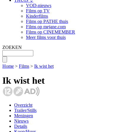
THUIS ⌄
VOD-nieuws
Films op TV
Kinderfilms
Films op PATHE thuis
Films op mejane.com
Films op CINEMEMBER
Meer films voor thuis
ZOEKEN
Home
>
Films
>
Ik wist het
Ik wist het
Overzicht
Trailer/Stills
Meningen
Nieuws
Details
Koop/Huur