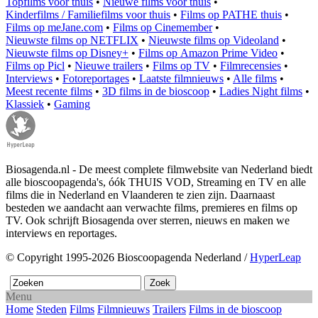
Topfilms voor thuis
•
Nieuwe films voor thuis
•
Kinderfilms / Familiefilms voor thuis
•
Films op PATHE thuis
•
Films op meJane.com
•
Films op Cinemember
•
Nieuwste films op NETFLIX
•
Nieuwste films op Videoland
•
Nieuwste films op Disney+
•
Films op Amazon Prime Video
•
Films op Picl
•
Nieuwe trailers
•
Films op TV
•
Filmrecensies
•
Interviews
•
Fotoreportages
•
Laatste filmnieuws
•
Alle films
•
Meest recente films
•
3D films in de bioscoop
•
Ladies Night films
•
Klassiek
•
Gaming
Biosagenda.nl - De meest complete filmwebsite van Nederland biedt
alle bioscoopagenda's, óók THUIS VOD, Streaming en TV en alle
films die in Nederland en Vlaanderen te zien zijn. Daarnaast
besteden we aandacht aan verwachte films, premieres en films op
TV. Ook schrijft Biosagenda over sterren, nieuws en maken we
interviews en reportages.
© Copyright 1995-2026 Bioscoopagenda Nederland /
HyperLeap
Menu
Home
Steden
Films
Filmnieuws
Trailers
Films in de bioscoop