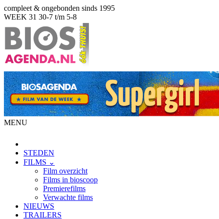
compleet & ongebonden sinds 1995
WEEK 31
30-7 t/m 5-8
MENU
STEDEN
FILMS ⌄
Film overzicht
Films in bioscoop
Premierefilms
Verwachte films
NIEUWS
TRAILERS