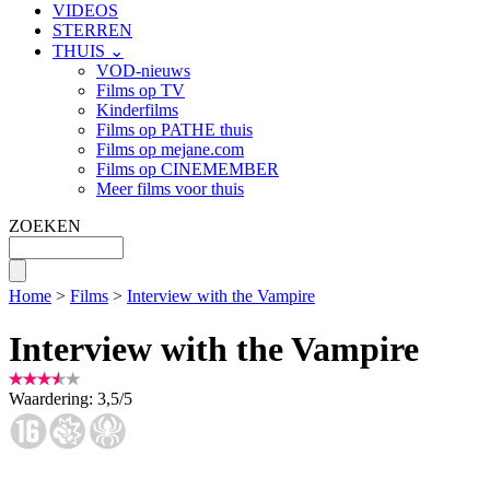
VIDEOS
STERREN
THUIS ⌄
VOD-nieuws
Films op TV
Kinderfilms
Films op PATHE thuis
Films op mejane.com
Films op CINEMEMBER
Meer films voor thuis
ZOEKEN
Home
>
Films
>
Interview with the Vampire
Interview with the Vampire
Waardering:
3,5
/
5