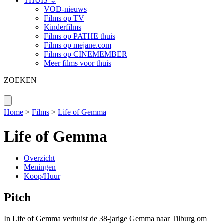
THUIS ⌄
VOD-nieuws
Films op TV
Kinderfilms
Films op PATHE thuis
Films op mejane.com
Films op CINEMEMBER
Meer films voor thuis
ZOEKEN
Home
>
Films
>
Life of Gemma
Life of Gemma
Overzicht
Meningen
Koop/Huur
Pitch
In Life of Gemma verhuist de 38-jarige Gemma naar Tilburg om