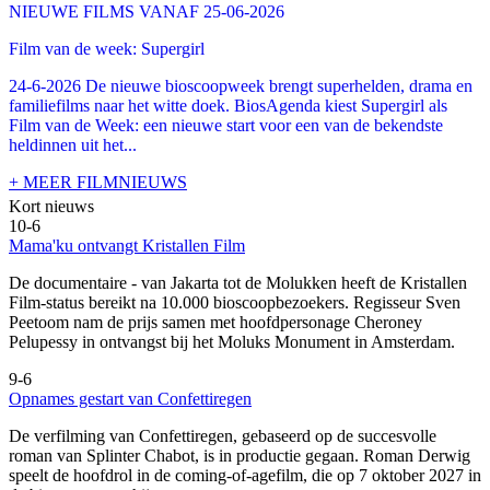
NIEUWE FILMS VANAF 25-06-2026
Film van de week: Supergirl
24-6-2026 De nieuwe bioscoopweek brengt superhelden, drama en
familiefilms naar het witte doek. BiosAgenda kiest Supergirl als
Film van de Week: een nieuwe start voor een van de bekendste
heldinnen uit het...
+ MEER FILMNIEUWS
Kort nieuws
10-6
Mama'ku ontvangt Kristallen Film
De documentaire
- van Jakarta tot de Molukken heeft de Kristallen
Film-status bereikt na 10.000 bioscoopbezoekers. Regisseur Sven
Peetoom nam de prijs samen met hoofdpersonage Cheroney
Pelupessy in ontvangst bij het Moluks Monument in Amsterdam.
9-6
Opnames gestart van Confettiregen
De verfilming van Confettiregen, gebaseerd op de succesvolle
roman van Splinter Chabot, is in productie gegaan. Roman Derwig
speelt de hoofdrol in de coming-of-agefilm, die op 7 oktober 2027 in