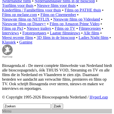
Nederlandse films
•
Nederlandstalige films in de bioscoop
•
Topfilms voor thuis
•
Nieuwe films voor thuis
•
Kinderfilms / Familiefilms voor thuis
•
Films op PATHE thuis
•
Films op meJane.com
•
Films op Cinemember
•
Nieuwste films op NETFLIX
•
Nieuwste films op Videoland
•
Nieuwste films op Disney+
•
Films op Amazon Prime Video
•
Films op Picl
•
Nieuwe trailers
•
Films op TV
•
Filmrecensies
•
Interviews
•
Fotoreportages
•
Laatste filmnieuws
•
Alle films
•
Meest recente films
•
3D films in de bioscoop
•
Ladies Night films
•
Klassiek
•
Gaming
Biosagenda.nl - De meest complete filmwebsite van Nederland biedt
alle bioscoopagenda's, óók THUIS VOD, Streaming en TV en alle
films die in Nederland en Vlaanderen te zien zijn. Daarnaast
besteden we aandacht aan verwachte films, premieres en films op
TV. Ook schrijft Biosagenda over sterren, nieuws en maken we
interviews en reportages.
© Copyright 1995-2026 Bioscoopagenda Nederland /
HyperLeap
Menu