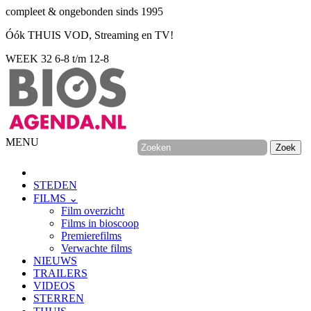
compleet & ongebonden sinds 1995
Óók THUIS VOD, Streaming en TV!
WEEK 32
6-8 t/m 12-8
MENU
STEDEN
FILMS ⌄
Film overzicht
Films in bioscoop
Premierefilms
Verwachte films
NIEUWS
TRAILERS
VIDEOS
STERREN