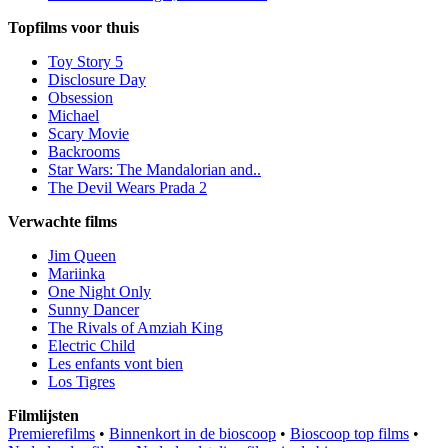
Topfilms voor thuis
Toy Story 5
Disclosure Day
Obsession
Michael
Scary Movie
Backrooms
Star Wars: The Mandalorian and..
The Devil Wears Prada 2
Verwachte films
Jim Queen
Mariinka
One Night Only
Sunny Dancer
The Rivals of Amziah King
Electric Child
Les enfants vont bien
Los Tigres
Filmlijsten
Premierefilms
•
Binnenkort in de bioscoop
•
Bioscoop top films
•