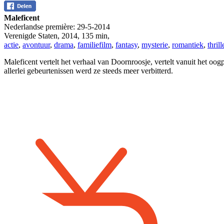
Maleficent
Nederlandse première:
29-5-2014
Verenigde Staten
,
2014
,
135 min
,
actie
,
avontuur
,
drama
,
familiefilm
,
fantasy
,
mysterie
,
romantiek
,
thrill
Maleficent vertelt het verhaal van Doornroosje, vertelt vanuit het 
allerlei gebeurtenissen werd ze steeds meer verbitterd.