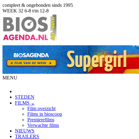
compleet & ongebonden sinds 1995
WEEK 32
6-8 t/m 12-8
MENU
STEDEN
FILMS ⌄
Film overzicht
Films in bioscoop
Premierefilms
Verwachte films
NIEUWS
TRAILERS