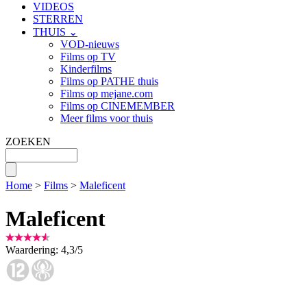
VIDEOS
STERREN
THUIS ⌄
VOD-nieuws
Films op TV
Kinderfilms
Films op PATHE thuis
Films op mejane.com
Films op CINEMEMBER
Meer films voor thuis
ZOEKEN
Home
>
Films
>
Maleficent
Maleficent
Waardering:
4,3
/
5