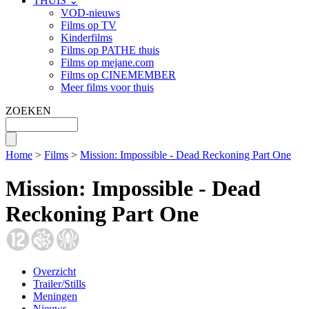
THUIS ⌄
VOD-nieuws
Films op TV
Kinderfilms
Films op PATHE thuis
Films op mejane.com
Films op CINEMEMBER
Meer films voor thuis
ZOEKEN
Home
>
Films
>
Mission: Impossible - Dead Reckoning Part One
Mission: Impossible - Dead
Reckoning Part One
Overzicht
Trailer/Stills
Meningen
Nieuws