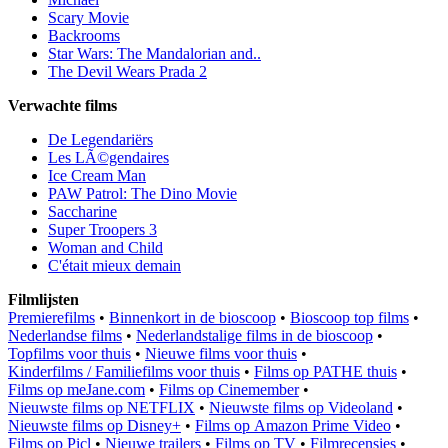
Scary Movie
Backrooms
Star Wars: The Mandalorian and..
The Devil Wears Prada 2
Verwachte films
De Legendariërs
Les LÃ©gendaires
Ice Cream Man
PAW Patrol: The Dino Movie
Saccharine
Super Troopers 3
Woman and Child
C'était mieux demain
Filmlijsten
Premierefilms
•
Binnenkort in de bioscoop
•
Bioscoop top films
•
Nederlandse films
•
Nederlandstalige films in de bioscoop
•
Topfilms voor thuis
•
Nieuwe films voor thuis
•
Kinderfilms / Familiefilms voor thuis
•
Films op PATHE thuis
•
Films op meJane.com
•
Films op Cinemember
•
Nieuwste films op NETFLIX
•
Nieuwste films op Videoland
•
Nieuwste films op Disney+
•
Films op Amazon Prime Video
•
Films op Picl
•
Nieuwe trailers
•
Films op TV
•
Filmrecensies
•