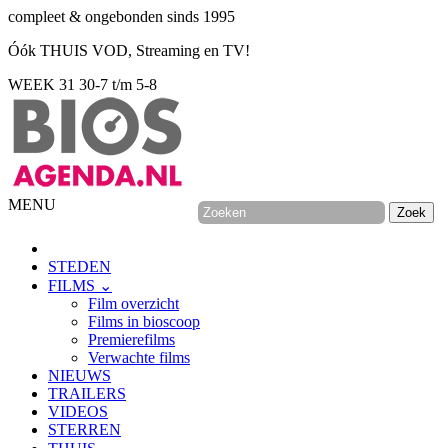
compleet & ongebonden sinds 1995
Óók THUIS VOD, Streaming en TV!
WEEK 31
30-7 t/m 5-8
MENU
STEDEN
FILMS ⌄
Film overzicht
Films in bioscoop
Premierefilms
Verwachte films
NIEUWS
TRAILERS
VIDEOS
STERREN