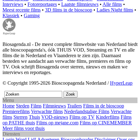
Interviews
•
Fotoreportages
•
Laatste filmnieuws
•
Alle films
•
Meest recente films
•
3D films in de bioscoop
•
Ladies Night films
•
Klassiek
•
Gaming
Biosagenda.nl - De meest complete filmwebsite van Nederland biedt
alle bioscoopagenda's, óók THUIS VOD, Streaming en TV en alle
films die in Nederland en Vlaanderen te zien zijn. Daarnaast
besteden we aandacht aan verwachte films, premieres en films op
TV. Ook schrijft Biosagenda over sterren, nieuws en maken we
interviews en reportages.
© Copyright 1995-2026 Bioscoopagenda Nederland /
HyperLeap
Menu
Home
Steden
Films
Filmnieuws
Trailers
Films in de bioscoop
Premierefilms
Verwachte films
Nederlandstalige Films
Verwachte
films
Sterren
Thuis
VOD-nieuws
Films op TV
Kinderfilms
Films
op PATHE thuis
Films op mejane.com
Films op CINEMEMBER
Meer films voor thuis
Diensten
Login
Word Lid!
Adverteren
Bioscoophouder
Disclaimer
Over ons