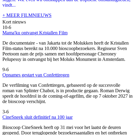
vindt...
+ MEER FILMNIEUWS
Kort nieuws
10-6
Mama'ku ontvangt Kristallen Film
De documentaire
- van Jakarta tot de Molukken heeft de Kristallen
Film-status bereikt na 10.000 bioscoopbezoekers. Regisseur Sven
Peetoom nam de prijs samen met hoofdpersonage Cheroney
Pelupessy in ontvangst bij het Moluks Monument in Amsterdam.
9-6
Opnames gestart van Confettiregen
De verfilming van Confettiregen, gebaseerd op de succesvolle
roman van Splinter Chabot, is in productie gegaan. Roman Derwig
speelt de hoofdrol in de coming-of-agefilm, die op 7 oktober 2027 in
de bioscoop verschijnt.
3-6
CineSneek sluit definitief na 100 jaar
Bioscoop CineSneek heeft op 31 mei voor het laatst de deuren
geopend. Door teruglopende bezoekersaantallen en het ontbreken