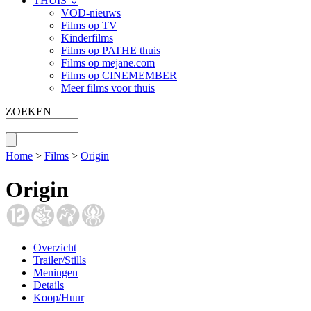
THUIS ⌄
VOD-nieuws
Films op TV
Kinderfilms
Films op PATHE thuis
Films op mejane.com
Films op CINEMEMBER
Meer films voor thuis
ZOEKEN
Home
>
Films
>
Origin
Origin
Overzicht
Trailer/Stills
Meningen
Details
Koop/Huur