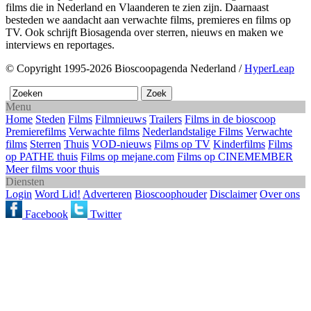
films die in Nederland en Vlaanderen te zien zijn. Daarnaast
besteden we aandacht aan verwachte films, premieres en films op
TV. Ook schrijft Biosagenda over sterren, nieuws en maken we
interviews en reportages.
© Copyright 1995-2026 Bioscoopagenda Nederland /
HyperLeap
Menu
Home
Steden
Films
Filmnieuws
Trailers
Films in de bioscoop
Premierefilms
Verwachte films
Nederlandstalige Films
Verwachte
films
Sterren
Thuis
VOD-nieuws
Films op TV
Kinderfilms
Films
op PATHE thuis
Films op mejane.com
Films op CINEMEMBER
Meer films voor thuis
Diensten
Login
Word Lid!
Adverteren
Bioscoophouder
Disclaimer
Over ons
Facebook
Twitter