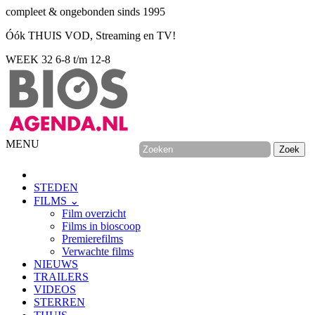
compleet & ongebonden sinds 1995
Óók THUIS VOD, Streaming en TV!
WEEK 32
6-8 t/m 12-8
MENU
STEDEN
FILMS ⌄
Film overzicht
Films in bioscoop
Premierefilms
Verwachte films
NIEUWS
TRAILERS
VIDEOS
STERREN