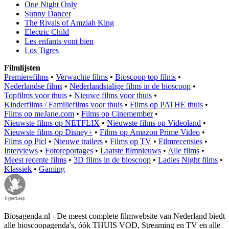
One Night Only
Sunny Dancer
The Rivals of Amziah King
Electric Child
Les enfants vont bien
Los Tigres
Filmlijsten
Premierefilms
•
Verwachte films
•
Bioscoop top films
•
Nederlandse films
•
Nederlandstalige films in de bioscoop
•
Topfilms voor thuis
•
Nieuwe films voor thuis
•
Kinderfilms / Familiefilms voor thuis
•
Films op PATHE thuis
•
Films op meJane.com
•
Films op Cinemember
•
Nieuwste films op NETFLIX
•
Nieuwste films op Videoland
•
Nieuwste films op Disney+
•
Films op Amazon Prime Video
•
Films op Picl
•
Nieuwe trailers
•
Films op TV
•
Filmrecensies
•
Interviews
•
Fotoreportages
•
Laatste filmnieuws
•
Alle films
•
Meest recente films
•
3D films in de bioscoop
•
Ladies Night films
•
Klassiek
•
Gaming
Biosagenda.nl - De meest complete filmwebsite van Nederland biedt
alle bioscoopagenda's, óók THUIS VOD, Streaming en TV en alle