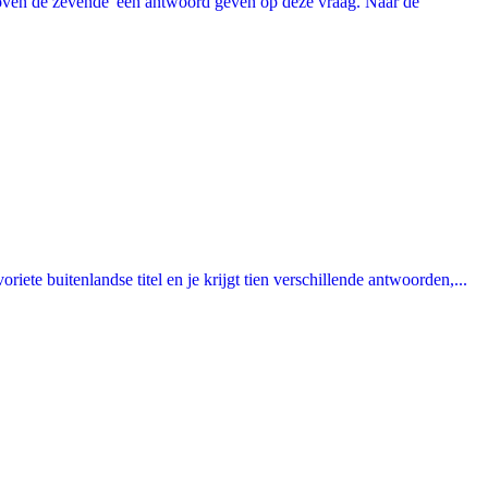
oven de zevende' een antwoord geven op deze vraag. Naar de
ete buitenlandse titel en je krijgt tien verschillende antwoorden,...