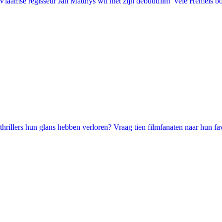
laamse regisseur Jan Matthys wil met zijn debuutfilm 'Vele Hemels b
illers hun glans hebben verloren? Vraag tien filmfanaten naar hun favori