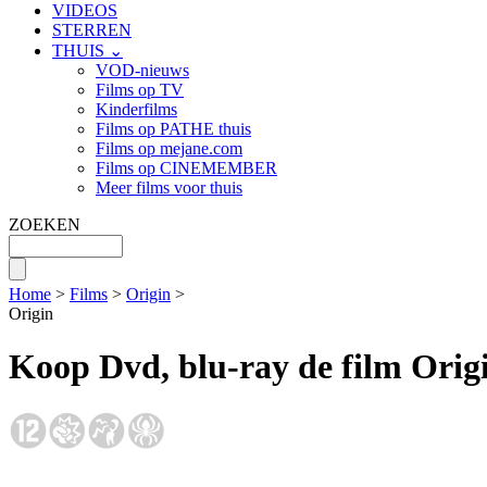
VIDEOS
STERREN
THUIS ⌄
VOD-nieuws
Films op TV
Kinderfilms
Films op PATHE thuis
Films op mejane.com
Films op CINEMEMBER
Meer films voor thuis
ZOEKEN
Home
>
Films
>
Origin
>
Origin
Koop Dvd, blu-ray de film Orig