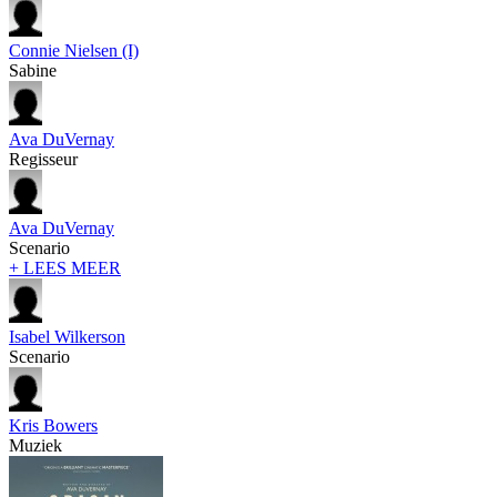
Connie Nielsen (I)
Sabine
Ava DuVernay
Regisseur
Ava DuVernay
Scenario
+ LEES MEER
Isabel Wilkerson
Scenario
Kris Bowers
Muziek