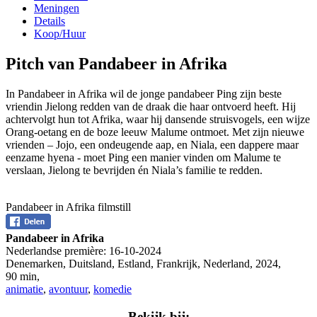
Meningen
Details
Koop/Huur
Pitch van Pandabeer in Afrika
In Pandabeer in Afrika wil de jonge pandabeer Ping zijn beste
vriendin Jielong redden van de draak die haar ontvoerd heeft. Hij
achtervolgt hun tot Afrika, waar hij dansende struisvogels, een wijze
Orang-oetang en de boze leeuw Malume ontmoet. Met zijn nieuwe
vrienden – Jojo, een ondeugende aap, en Niala, een dappere maar
eenzame hyena - moet Ping een manier vinden om Malume te
verslaan, Jielong te bevrijden én Niala’s familie te redden.
Pandabeer in Afrika filmstill
Pandabeer in Afrika
Nederlandse première:
16-10-2024
Denemarken, Duitsland, Estland, Frankrijk, Nederland
,
2024
,
90 min
,
animatie
,
avontuur
,
komedie
Bekijk bij: