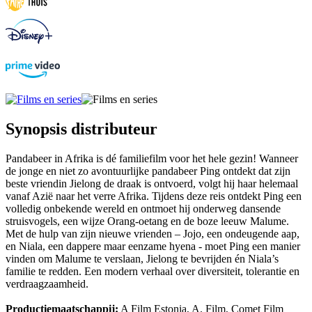
Synopsis distributeur
Pandabeer in Afrika is dé familiefilm voor het hele gezin! Wanneer
de jonge en niet zo avontuurlijke pandabeer Ping ontdekt dat zijn
beste vriendin Jielong de draak is ontvoerd, volgt hij haar helemaal
vanaf Azië naar het verre Afrika. Tijdens deze reis ontdekt Ping een
volledig onbekende wereld en ontmoet hij onderweg dansende
struisvogels, een wijze Orang-oetang en de boze leeuw Malume.
Met de hulp van zijn nieuwe vrienden – Jojo, een ondeugende aap,
en Niala, een dappere maar eenzame hyena - moet Ping een manier
vinden om Malume te verslaan, Jielong te bevrijden én Niala’s
familie te redden. Een modern verhaal over diversiteit, tolerantie en
verdraagzaamheid.
Productiemaatschappij:
A Film Estonia, A. Film, Comet Film