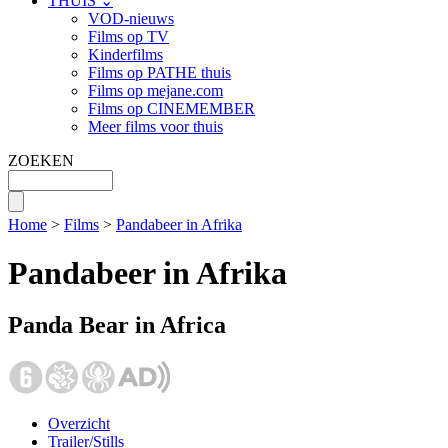
THUIS ⌄
VOD-nieuws
Films op TV
Kinderfilms
Films op PATHE thuis
Films op mejane.com
Films op CINEMEMBER
Meer films voor thuis
ZOEKEN
Home
>
Films
>
Pandabeer in Afrika
Pandabeer in Afrika
Panda Bear in Africa
Overzicht
Trailer/Stills