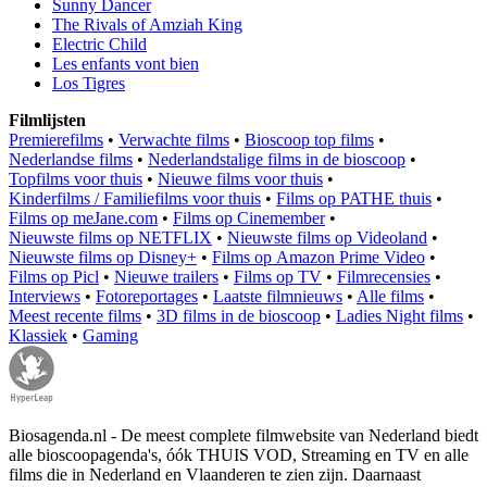
Sunny Dancer
The Rivals of Amziah King
Electric Child
Les enfants vont bien
Los Tigres
Filmlijsten
Premierefilms
•
Verwachte films
•
Bioscoop top films
•
Nederlandse films
•
Nederlandstalige films in de bioscoop
•
Topfilms voor thuis
•
Nieuwe films voor thuis
•
Kinderfilms / Familiefilms voor thuis
•
Films op PATHE thuis
•
Films op meJane.com
•
Films op Cinemember
•
Nieuwste films op NETFLIX
•
Nieuwste films op Videoland
•
Nieuwste films op Disney+
•
Films op Amazon Prime Video
•
Films op Picl
•
Nieuwe trailers
•
Films op TV
•
Filmrecensies
•
Interviews
•
Fotoreportages
•
Laatste filmnieuws
•
Alle films
•
Meest recente films
•
3D films in de bioscoop
•
Ladies Night films
•
Klassiek
•
Gaming
Biosagenda.nl - De meest complete filmwebsite van Nederland biedt
alle bioscoopagenda's, óók THUIS VOD, Streaming en TV en alle
films die in Nederland en Vlaanderen te zien zijn. Daarnaast