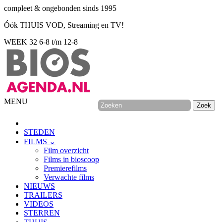
compleet & ongebonden sinds 1995
Óók THUIS VOD, Streaming en TV!
WEEK 32
6-8 t/m 12-8
MENU
STEDEN
FILMS ⌄
Film overzicht
Films in bioscoop
Premierefilms
Verwachte films
NIEUWS
TRAILERS
VIDEOS
STERREN