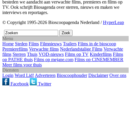
besteden we aandacht aan verwachte films, premieres en films op
TV. Ook schrijft Biosagenda over sterren, nieuws en maken we
interviews en reportages.
© Copyright 1995-2026 Bioscoopagenda Nederland /
HyperLeap
Menu
Home
Steden
Films
Filmnieuws
Trailers
Films in de bioscoop
Premierefilms
Verwachte films
Nederlandstalige Films
Verwachte
films
Sterren
Thuis
VOD-nieuws
Films op TV
Kinderfilms
Films
op PATHE thuis
Films op mejane.com
Films op CINEMEMBER
Meer films voor thuis
Diensten
Login
Word Lid!
Adverteren
Bioscoophouder
Disclaimer
Over ons
Facebook
Twitter