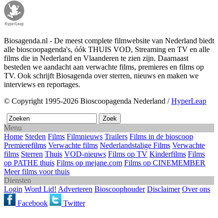
Biosagenda.nl - De meest complete filmwebsite van Nederland biedt
alle bioscoopagenda's, óók THUIS VOD, Streaming en TV en alle
films die in Nederland en Vlaanderen te zien zijn. Daarnaast
besteden we aandacht aan verwachte films, premieres en films op
TV. Ook schrijft Biosagenda over sterren, nieuws en maken we
interviews en reportages.
© Copyright 1995-2026 Bioscoopagenda Nederland /
HyperLeap
Menu
Home
Steden
Films
Filmnieuws
Trailers
Films in de bioscoop
Premierefilms
Verwachte films
Nederlandstalige Films
Verwachte
films
Sterren
Thuis
VOD-nieuws
Films op TV
Kinderfilms
Films
op PATHE thuis
Films op mejane.com
Films op CINEMEMBER
Meer films voor thuis
Diensten
Login
Word Lid!
Adverteren
Bioscoophouder
Disclaimer
Over ons
Facebook
Twitter