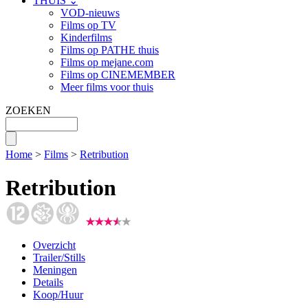
THUIS ⌄
VOD-nieuws
Films op TV
Kinderfilms
Films op PATHE thuis
Films op mejane.com
Films op CINEMEMBER
Meer films voor thuis
ZOEKEN
Home
>
Films
>
Retribution
Retribution
Overzicht
Trailer/Stills
Meningen
Details
Koop/Huur