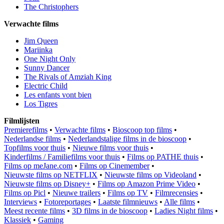
The Christophers
Verwachte films
Jim Queen
Mariinka
One Night Only
Sunny Dancer
The Rivals of Amziah King
Electric Child
Les enfants vont bien
Los Tigres
Filmlijsten
Premierefilms
•
Verwachte films
•
Bioscoop top films
•
Nederlandse films
•
Nederlandstalige films in de bioscoop
•
Topfilms voor thuis
•
Nieuwe films voor thuis
•
Kinderfilms / Familiefilms voor thuis
•
Films op PATHE thuis
•
Films op meJane.com
•
Films op Cinemember
•
Nieuwste films op NETFLIX
•
Nieuwste films op Videoland
•
Nieuwste films op Disney+
•
Films op Amazon Prime Video
•
Films op Picl
•
Nieuwe trailers
•
Films op TV
•
Filmrecensies
•
Interviews
•
Fotoreportages
•
Laatste filmnieuws
•
Alle films
•
Meest recente films
•
3D films in de bioscoop
•
Ladies Night films
•
Klassiek
•
Gaming