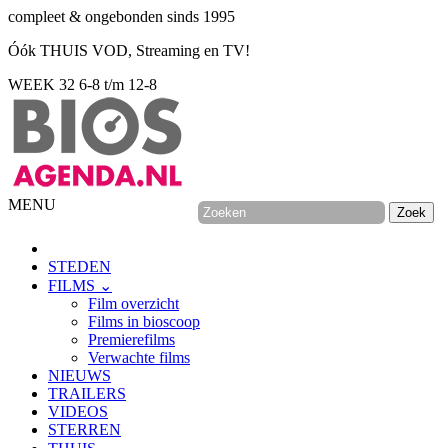
compleet & ongebonden sinds 1995
Óók THUIS VOD, Streaming en TV!
WEEK 32
6-8 t/m 12-8
MENU
STEDEN
FILMS ⌄
Film overzicht
Films in bioscoop
Premierefilms
Verwachte films
NIEUWS
TRAILERS
VIDEOS
STERREN