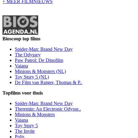
+ MEER FILMNIEUWS
Bioscoop top films
Spider-Man: Brand New Day
The Odyssey
Paw Patrol: De Dinofilm
Vaiana
Minions & Monsters (NL)
Toy Story 5 (NL)
De Film van Rutger, Thomas & P..
Topfilms voor thuis
Spider-Man: Brand New Day
Theremin: An Electronic Odysse..
Minions & Monsters
Vaiana
Toy Story 5
The Invite
Polis