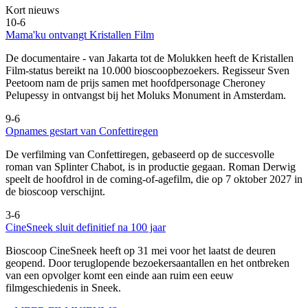
Kort nieuws
10-6
Mama'ku ontvangt Kristallen Film
De documentaire
- van Jakarta tot de Molukken heeft de Kristallen
Film-status bereikt na 10.000 bioscoopbezoekers. Regisseur Sven
Peetoom nam de prijs samen met hoofdpersonage Cheroney
Pelupessy in ontvangst bij het Moluks Monument in Amsterdam.
9-6
Opnames gestart van Confettiregen
De verfilming van Confettiregen, gebaseerd op de succesvolle
roman van Splinter Chabot, is in productie gegaan. Roman Derwig
speelt de hoofdrol in de coming-of-agefilm, die op 7 oktober 2027 in
de bioscoop verschijnt.
3-6
CineSneek sluit definitief na 100 jaar
Bioscoop CineSneek heeft op 31 mei voor het laatst de deuren
geopend. Door teruglopende bezoekersaantallen en het ontbreken
van een opvolger komt een einde aan ruim een eeuw
filmgeschiedenis in Sneek.