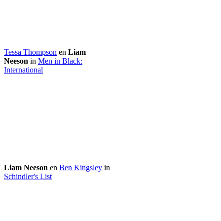
Tessa Thompson
en
Liam
Neeson
in
Men in Black:
International
Liam Neeson
en
Ben Kingsley
in
Schindler's List