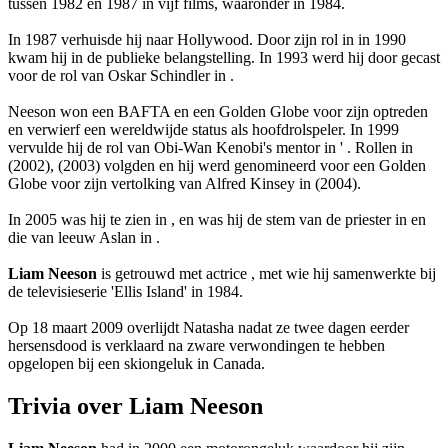
tussen 1982 en 1987 in vijf films, waaronder
in 1984.
In 1987 verhuisde hij naar Hollywood. Door zijn rol in
in 1990
kwam hij in de publieke belangstelling. In 1993 werd hij door
gecast
voor de rol van Oskar Schindler in
.
Neeson won een BAFTA en een Golden Globe voor zijn optreden
en verwierf een wereldwijde status als hoofdrolspeler. In 1999
vervulde hij de rol van Obi-Wan Kenobi's mentor in
'
. Rollen in
(2002),
(2003) volgden en hij werd genomineerd voor een Golden
Globe voor zijn vertolking van Alfred Kinsey in
(2004).
In 2005 was hij te zien in
,
en was hij de stem van de priester in
en
die van leeuw Aslan in
.
Liam Neeson
is getrouwd met actrice
, met wie hij samenwerkte bij
de televisieserie 'Ellis Island' in 1984.
Op 18 maart 2009 overlijdt Natasha nadat ze twee dagen eerder
hersensdood is verklaard na zware verwondingen te hebben
opgelopen bij een skiongeluk in Canada.
Trivia over Liam Neeson