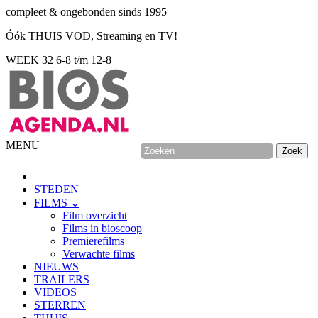
compleet & ongebonden sinds 1995
Óók THUIS VOD, Streaming en TV!
WEEK 32
6-8 t/m 12-8
MENU
STEDEN
FILMS ⌄
Film overzicht
Films in bioscoop
Premierefilms
Verwachte films
NIEUWS
TRAILERS
VIDEOS
STERREN