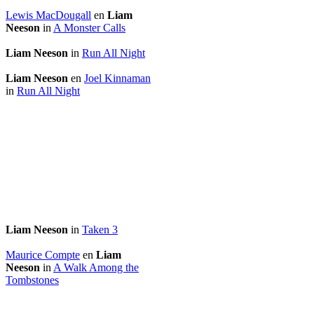
Lewis MacDougall
en
Liam
Neeson
in
A Monster Calls
Liam Neeson
in
Run All Night
Liam Neeson
en
Joel Kinnaman
in
Run All Night
Liam Neeson
in
Taken 3
Maurice Compte
en
Liam
Neeson
in
A Walk Among the
Tombstones