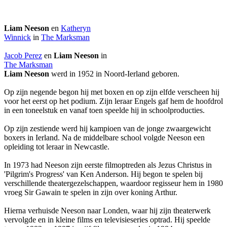
Liam Neeson
en
Katheryn
Winnick
in
The Marksman
Jacob Perez
en
Liam Neeson
in
The Marksman
Liam Neeson
werd in 1952 in Noord-Ierland geboren.
Op zijn negende begon hij met boxen en op zijn elfde verscheen hij
voor het eerst op het podium. Zijn leraar Engels gaf hem de hoofdrol
in een toneelstuk en vanaf toen speelde hij in schoolproducties.
Op zijn zestiende werd hij kampioen van de jonge zwaargewicht
boxers in Ierland. Na de middelbare school volgde Neeson een
opleiding tot leraar in Newcastle.
In 1973 had Neeson zijn eerste filmoptreden als Jezus Christus in
'Pilgrim's Progress' van Ken Anderson. Hij begon te spelen bij
verschillende theatergezelschappen, waardoor regisseur
hem in 1980
vroeg Sir Gawain te spelen in zijn
over koning Arthur.
Hierna verhuisde Neeson naar Londen, waar hij zijn theaterwerk
vervolgde en in kleine films en televisieseries optrad. Hij speelde