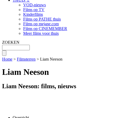
THUIS ⌄
VOD-nieuws
Films op TV
Kinderfilms
Films op PATHE thuis
Films op mejane.com
Films op CINEMEMBER
Meer films voor thuis
ZOEKEN
Home
>
Filmsterren
> Liam Neeson
Liam Neeson
Liam Neeson: films, nieuws
Overzicht