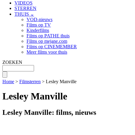
VIDEOS
STERREN
THUIS ⌄
VOD-nieuws
Films op TV
Kinderfilms
Films op PATHE thuis
Films op mejane.com
Films op CINEMEMBER
Meer films voor thuis
ZOEKEN
Home
>
Filmsterren
> Lesley Manville
Lesley Manville
Lesley Manville: films, nieuws