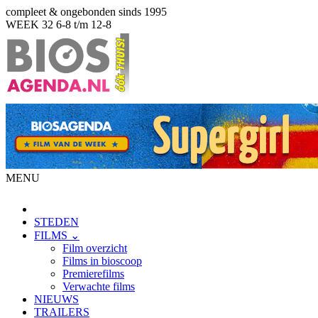
compleet & ongebonden sinds 1995
WEEK 32
6-8 t/m 12-8
MENU
STEDEN
FILMS ⌄
Film overzicht
Films in bioscoop
Premierefilms
Verwachte films
NIEUWS
TRAILERS