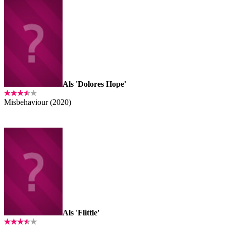
Als 'Dolores Hope'
Misbehaviour (2020)
Als 'Flittle'