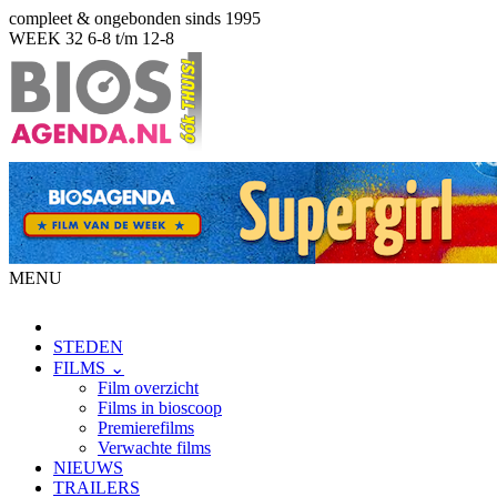
compleet & ongebonden sinds 1995
WEEK 32
6-8 t/m 12-8
MENU
STEDEN
FILMS ⌄
Film overzicht
Films in bioscoop
Premierefilms
Verwachte films
NIEUWS
TRAILERS