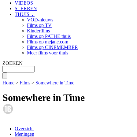
VIDEOS
STERREN
THUIS ⌄
VOD-nieuws
Films op TV
Kinderfilms
Films op PATHE thuis
Films op mejane.com
Films op CINEMEMBER
Meer films voor thuis
ZOEKEN
Home
>
Films
>
Somewhere in Time
Somewhere in Time
Overzicht
Meningen