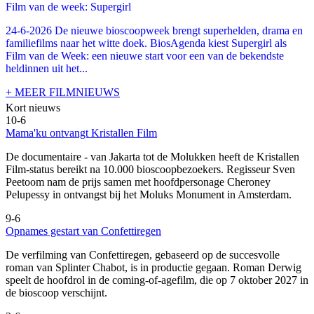
Film van de week: Supergirl
24-6-2026 De nieuwe bioscoopweek brengt superhelden, drama en
familiefilms naar het witte doek. BiosAgenda kiest Supergirl als
Film van de Week: een nieuwe start voor een van de bekendste
heldinnen uit het...
+ MEER FILMNIEUWS
Kort nieuws
10-6
Mama'ku ontvangt Kristallen Film
De documentaire
- van Jakarta tot de Molukken heeft de Kristallen
Film-status bereikt na 10.000 bioscoopbezoekers. Regisseur Sven
Peetoom nam de prijs samen met hoofdpersonage Cheroney
Pelupessy in ontvangst bij het Moluks Monument in Amsterdam.
9-6
Opnames gestart van Confettiregen
De verfilming van Confettiregen, gebaseerd op de succesvolle
roman van Splinter Chabot, is in productie gegaan. Roman Derwig
speelt de hoofdrol in de coming-of-agefilm, die op 7 oktober 2027 in
de bioscoop verschijnt.