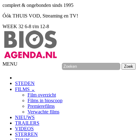
compleet & ongebonden sinds 1995
Óók THUIS VOD, Streaming en TV!
WEEK 32
6-8 t/m 12-8
MENU
STEDEN
FILMS ⌄
Film overzicht
Films in bioscoop
Premierefilms
Verwachte films
NIEUWS
TRAILERS
VIDEOS
STERREN