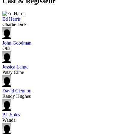
Cast & Regisseur
Ed Harris
Charlie Dick
John Goodman
Otis
Jessica Lange
Patsy Cline
David Clennon
Randy Hughes
P.J. Soles
Wanda