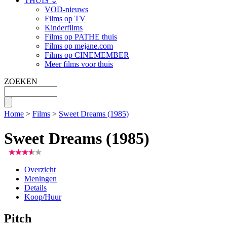
THUIS ⌄
VOD-nieuws
Films op TV
Kinderfilms
Films op PATHE thuis
Films op mejane.com
Films op CINEMEMBER
Meer films voor thuis
ZOEKEN
Home
>
Films
>
Sweet Dreams (1985)
Sweet Dreams (1985)
Overzicht
Meningen
Details
Koop/Huur
Pitch