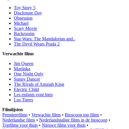
Toy Story 5
Disclosure Day
Obsession
Michael
Scary Movie
Backrooms
Star Wars: The Mandalorian and..
The Devil Wears Prada 2
Verwachte films
Jim Queen
Mariinka
One Night Only
Sunny Dancer
The Rivals of Amziah King
Electric Child
Les enfants vont bien
Los Tigres
Filmlijsten
Premierefilms
•
Verwachte films
•
Bioscoop top films
•
Nederlandse films
•
Nederlandstalige films in de bioscoop
•
Topfilms voor thuis
•
Nieuwe films voor thuis
•