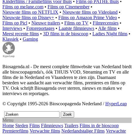
Kinderfilms / Familiefilms voor thuis
•
Films op PATHE thuis
•
Films op meJane.com
•
Films op Cinemember
•
Nieuwste films op NETFLIX
•
Nieuwste films op Videoland
•
Nieuwste films op Disney+
•
Films op Amazon Prime Video
•
Films op Picl
•
Nieuwe trailers
•
Films op TV
•
Filmrecensies
•
Interviews
•
Fotoreportages
•
Laatste filmnieuws
•
Alle films
•
Meest recente films
•
3D films in de bioscoop
•
Ladies Night films
•
Klassiek
•
Gaming
Biosagenda.nl - De meest complete filmwebsite van Nederland biedt
alle bioscoopagenda's, óók THUIS VOD, Streaming en TV en alle
films die in Nederland en Vlaanderen te zien zijn. Daarnaast
besteden we aandacht aan verwachte films, premieres en films op
TV. Ook schrijft Biosagenda over sterren, nieuws en maken we
interviews en reportages.
© Copyright 1995-2026 Bioscoopagenda Nederland /
HyperLeap
Menu
Home
Steden
Films
Filmnieuws
Trailers
Films in de bioscoop
Premierefilms
Verwachte films
Nederlandstalige Films
Verwachte