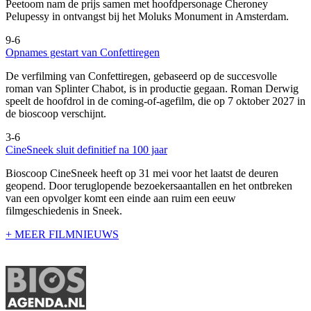
Peetoom nam de prijs samen met hoofdpersonage Cheroney
Pelupessy in ontvangst bij het Moluks Monument in Amsterdam.
9-6
Opnames gestart van Confettiregen
De verfilming van Confettiregen, gebaseerd op de succesvolle
roman van Splinter Chabot, is in productie gegaan. Roman Derwig
speelt de hoofdrol in de coming-of-agefilm, die op 7 oktober 2027 in
de bioscoop verschijnt.
3-6
CineSneek sluit definitief na 100 jaar
Bioscoop CineSneek heeft op 31 mei voor het laatst de deuren
geopend. Door teruglopende bezoekersaantallen en het ontbreken
van een opvolger komt een einde aan ruim een eeuw
filmgeschiedenis in Sneek.
+ MEER FILMNIEUWS