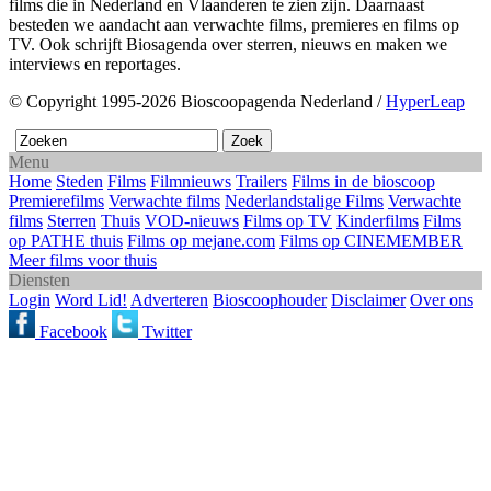
films die in Nederland en Vlaanderen te zien zijn. Daarnaast
besteden we aandacht aan verwachte films, premieres en films op
TV. Ook schrijft Biosagenda over sterren, nieuws en maken we
interviews en reportages.
© Copyright 1995-2026 Bioscoopagenda Nederland /
HyperLeap
Menu
Home
Steden
Films
Filmnieuws
Trailers
Films in de bioscoop
Premierefilms
Verwachte films
Nederlandstalige Films
Verwachte
films
Sterren
Thuis
VOD-nieuws
Films op TV
Kinderfilms
Films
op PATHE thuis
Films op mejane.com
Films op CINEMEMBER
Meer films voor thuis
Diensten
Login
Word Lid!
Adverteren
Bioscoophouder
Disclaimer
Over ons
Facebook
Twitter