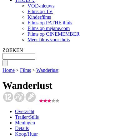
THUIS ⌄
VOD-nieuws
Films op TV
Kinderfilms
Films op PATHE thuis
Films op mejane.com
Films op CINEMEMBER
Meer films voor thuis
ZOEKEN
Home
>
Films
>
Wanderlust
Wanderlust
Overzicht
Trailer/Stills
Meningen
Details
Koop/Huur