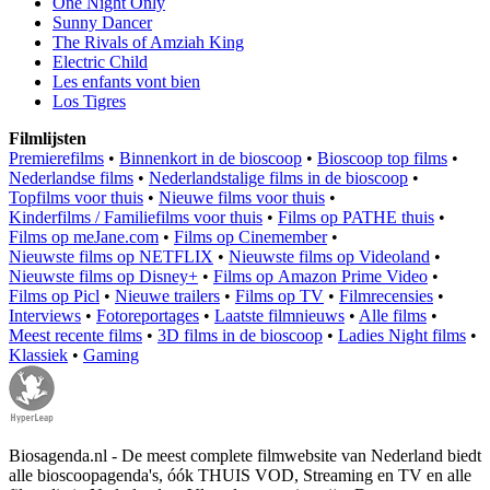
One Night Only
Sunny Dancer
The Rivals of Amziah King
Electric Child
Les enfants vont bien
Los Tigres
Filmlijsten
Premierefilms
•
Binnenkort in de bioscoop
•
Bioscoop top films
•
Nederlandse films
•
Nederlandstalige films in de bioscoop
•
Topfilms voor thuis
•
Nieuwe films voor thuis
•
Kinderfilms / Familiefilms voor thuis
•
Films op PATHE thuis
•
Films op meJane.com
•
Films op Cinemember
•
Nieuwste films op NETFLIX
•
Nieuwste films op Videoland
•
Nieuwste films op Disney+
•
Films op Amazon Prime Video
•
Films op Picl
•
Nieuwe trailers
•
Films op TV
•
Filmrecensies
•
Interviews
•
Fotoreportages
•
Laatste filmnieuws
•
Alle films
•
Meest recente films
•
3D films in de bioscoop
•
Ladies Night films
•
Klassiek
•
Gaming
Biosagenda.nl - De meest complete filmwebsite van Nederland biedt
alle bioscoopagenda's, óók THUIS VOD, Streaming en TV en alle