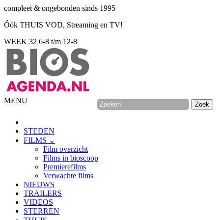
compleet & ongebonden sinds 1995
Óók THUIS VOD, Streaming en TV!
WEEK 32
6-8 t/m 12-8
MENU
STEDEN
FILMS ⌄
Film overzicht
Films in bioscoop
Premierefilms
Verwachte films
NIEUWS
TRAILERS
VIDEOS
STERREN